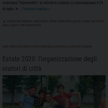
oratoriana “Summerlife”; le attività in oratorio si concluderanno il 24
Oratori,
di luglio. In …
Continue reading
»
è
partita
adolescenti
,
bambini
,
centro estivo
,
estate
,
estate 2020
,
giovani
,
oratori
,
parrocchia
,
pavia
,
ragazzi
,
vita in parrocchia
l’avventura
estiva
2020
NEWS
,
PARROCCHIE
,
SERVIZIO PER LA PASTORALE GIOVANILE E L'ORATORIO
,
VICARIATI
Estate 2020: l’organizzazione degli
oratori di città