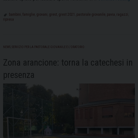
202
“Gr
bambini
,
famiglie
,
giovani
,
grest
,
grest 2021
,
pastorale giovanile
,
pavia
,
ragazzi
,
ripresa
a
tutt
col
che
NEWS
,
SERVIZIO PER LA PASTORALE GIOVANILE E L'ORATORIO
ci
han
Zona arancione: torna la catechesi in
cre
presenza
sia
un
gra
seg
di
rip