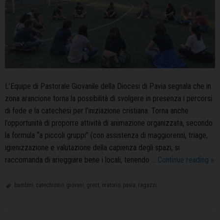
L’Equipe di Pastorale Giovanile della Diocesi di Pavia segnala che in
zona arancione torna la possibilità di svolgere in presenza i percorsi
di fede e la catechesi per l’iniziazione cristiana. Torna anche
l’opportunità di proporre attività di animazione organizzata, secondo
la formula “a piccoli gruppi” (con assistenza di maggiorenni, triage,
igienizzazione e valutazione della capienza degli spazi, si
Zo
raccomanda di arieggiare bene i locali, tenendo …
Continue reading
»
ara
tor
bambini
,
catechismo
,
giovani
,
grest
,
oratorio
,
pavia
,
ragazzi
la
ca