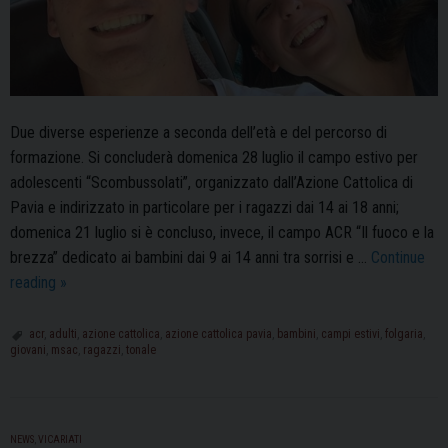
Due diverse esperienze a seconda dell’età e del percorso di
formazione. Si concluderà domenica 28 luglio il campo estivo per
adolescenti “Scombussolati”, organizzato dall’Azione Cattolica di
Pavia e indirizzato in particolare per i ragazzi dai 14 ai 18 anni;
domenica 21 luglio si è concluso, invece, il campo ACR “Il fuoco e la
brezza” dedicato ai bambini dai 9 ai 14 anni tra sorrisi e …
Continue
Azione
reading
»
Cattolica:
quasi
acr
,
adulti
,
azione cattolica
,
azione cattolica pavia
,
bambini
,
campi estivi
,
folgaria
,
giovani
,
msac
,
ragazzi
,
tonale
al
termine
l’avventura
estiva
NEWS
,
VICARIATI