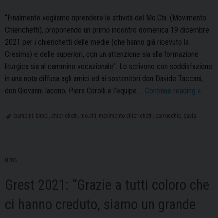
“Finalmente vogliamo riprendere le attività del Mo.Chi. (Movimento
Chierichetti), proponendo un primo incontro domenica 19 dicembre
2021 per i chierichetti delle medie (che hanno già ricevuto la
Cresima) e delle superiori, con un attenzione sia alla formazione
liturgica sia al cammino vocazionale”. Lo scrivono con soddisfazione
in una nota diffusa agli amici ed ai sostenitori don Davide Taccani,
Ripren
don Giovanni Iacono, Piera Corolli e l’equipe …
Continue reading
»
l’attivi
del
bambini
,
bimbi
,
chierichetti
,
mo.chi
,
movimento chierichetti
,
parrocchie
,
pavia
Mo.Chi.
il
Movim
NEWS
Chieric
Grest 2021: “Grazie a tutti coloro che
ci hanno creduto, siamo un grande