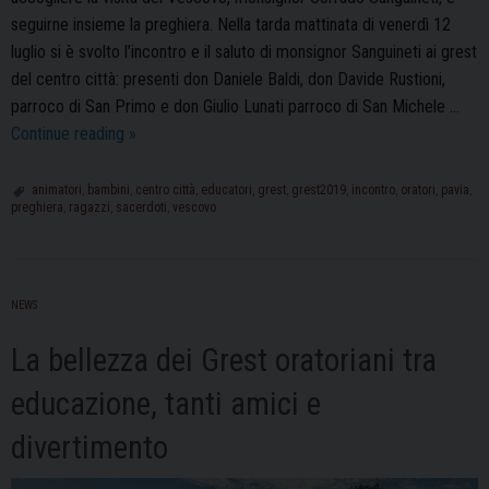
seguirne insieme la preghiera. Nella tarda mattinata di venerdì 12
luglio si è svolto l’incontro e il saluto di monsignor Sanguineti ai grest
del centro città: presenti don Daniele Baldi, don Davide Rustioni,
parroco di San Primo e don Giulio Lunati parroco di San Michele …
Il
Continue reading
»
saluto
del
animatori
,
bambini
,
centro città
,
educatori
,
grest
,
grest2019
,
incontro
,
oratori
,
pavia
,
preghiera
,
ragazzi
,
sacerdoti
,
vescovo
Vescovo
Sanguineti
ai
Grest
NEWS
del
Centro
La bellezza dei Grest oratoriani tra
Città
educazione, tanti amici e
divertimento