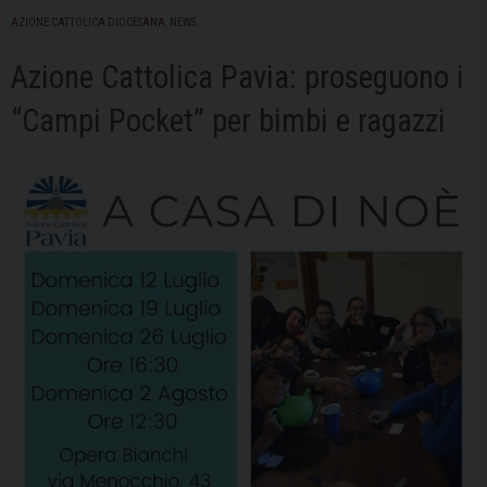
norme
AZIONE CATTOLICA DIOCESANA
,
NEWS
di
sicurezza
Azione Cattolica Pavia: proseguono i
e
“Campi Pocket” per bimbi e ragazzi
alla
salute
di
tutti