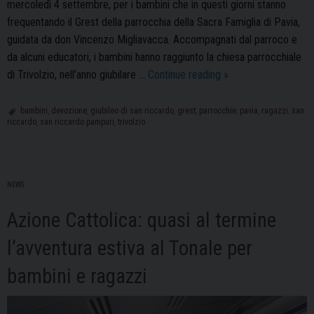
mercoledì 4 settembre, per i bambini che in questi giorni stanno
frequentando il Grest della parrocchia della Sacra Famiglia di Pavia,
guidata da don Vincenzo Migliavacca. Accompagnati dal parroco e
da alcuni educatori, i bambini hanno raggiunto la chiesa parrocchiale
I
di Trivolzio, nell’anno giubilare …
Continue reading
»
bambini
del
bambini
,
devozione
,
giubileo di san riccardo
,
grest
,
parrocchie
,
pavia
,
ragazzi
,
san
riccardo
,
san riccardo pampuri
,
trivolzio
Grest
della
Sacra
Famiglia
NEWS
da
San
Azione Cattolica: quasi al termine
Riccardo
l’avventura estiva al Tonale per
Pampuri
bambini e ragazzi