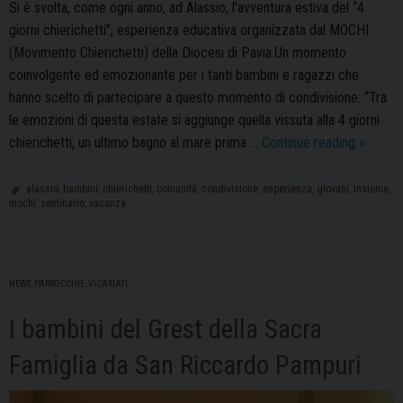
Si è svolta, come ogni anno, ad Alassio, l’avventura estiva del “4
giorni chierichetti”, esperienza educativa organizzata dal MOCHI
(Movimento Chierichetti) della Diocesi di Pavia.Un momento
coinvolgente ed emozionante per i tanti bambini e ragazzi che
hanno scelto di partecipare a questo momento di condivisione: “Tra
le emozioni di questa estate si aggiunge quella vissuta alla 4 giorni
“4
chierichetti, un ultimo bagno al mare prima …
Continue reading
»
giorni
chierich
alassio
,
bambini
,
chierichetti
,
comunità
,
condivisione
,
esperienza
,
giovani
,
insieme
,
mochi
,
seminario
,
vacanza
ad
Alassio”
emozio
e
NEWS
,
PARROCCHIE
,
VICARIATI
diverti
I bambini del Grest della Sacra
Famiglia da San Riccardo Pampuri