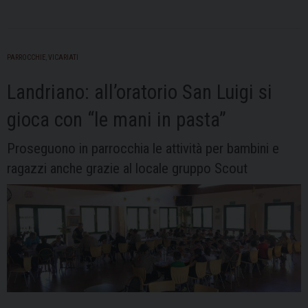
ha
incontrato
il
PARROCCHIE
,
VICARIATI
Vescovo
Sanguineti
Landriano: all’oratorio San Luigi si
a
Certosa
gioca con “le mani in pasta”
Proseguono in parrocchia le attività per bambini e
ragazzi anche grazie al locale gruppo Scout