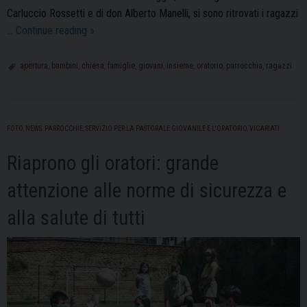
Carluccio Rossetti e di don Alberto Manelli, si sono ritrovati i ragazzi
Finalmente
…
Continue reading
»
si
torna
apertura
,
bambini
,
chiesa
,
famiglie
,
giovani
,
insieme
,
oratorio
,
parrocchia
,
ragazzi
in
oratorio:
porte
FOTO
,
NEWS
,
PARROCCHIE
,
SERVIZIO PER LA PASTORALE GIOVANILE E L'ORATORIO
,
VICARIATI
aperte
nelle
Riaprono gli oratori: grande
parrocchie
cittadine
attenzione alle norme di sicurezza e
alla salute di tutti