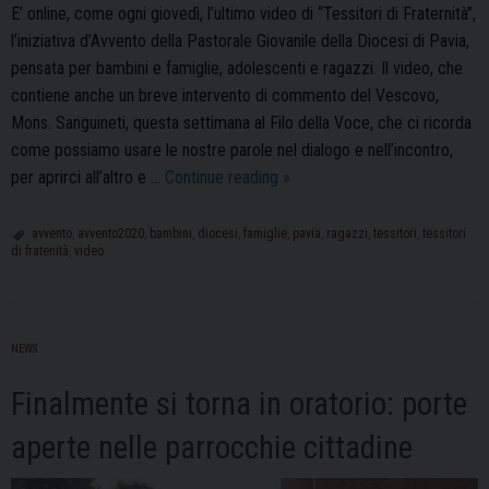
E’ online, come ogni giovedì, l’ultimo video di “Tessitori di Fraternità”,
l’iniziativa d’Avvento della Pastorale Giovanile della Diocesi di Pavia,
pensata per bambini e famiglie, adolescenti e ragazzi. Il video, che
contiene anche un breve intervento di commento del Vescovo,
Mons. Sanguineti, questa settimana al Filo della Voce, che ci ricorda
come possiamo usare le nostre parole nel dialogo e nell’incontro,
“Tessitori
per aprirci all’altro e …
Continue reading
»
di
Fraternità”,
avvento
,
avvento2020
,
bambini
,
diocesi
,
famiglie
,
pavia
,
ragazzi
,
tessitori
,
tessitori
di fratenità
,
video
online
il
nuovo
video
NEWS
Finalmente si torna in oratorio: porte
aperte nelle parrocchie cittadine