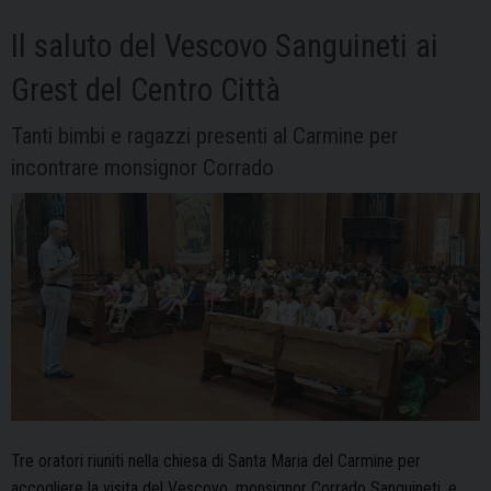
al
Tonale
Il saluto del Vescovo Sanguineti ai
per
Grest del Centro Città
bambini
e
Tanti bimbi e ragazzi presenti al Carmine per
ragazzi
incontrare monsignor Corrado
Tre oratori riuniti nella chiesa di Santa Maria del Carmine per
accogliere la visita del Vescovo, monsignor Corrado Sanguineti, e