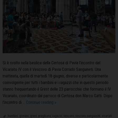
Si è svolto nella basilica della Certosa di Pavia l’incontro del
Vicariato IV con il Vescovo di Pavia Corrado Sanguineti. Una
mattinata, quella di martedì 18 giugno, diversa e particolarmente
coinvolgente per tutti i bambini e i ragazzi che in questo periodo
stanno frequentando il Grest delle 23 parrocchie che formano il IV
Vicariato, coordinato dal parroco di Certosa don Marco Gatti. Dopo
II
l’incontro di …
Continue reading
»
Vicariato
IV
bambini
,
giovani
,
grest
,
preghiera
,
ragazzi
,
vescovo
,
vescovo sanguineti
,
vicariati