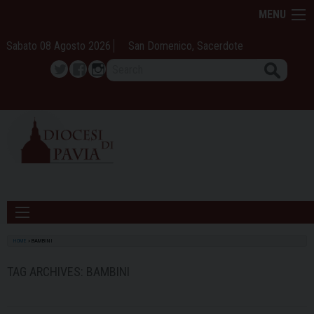
Skip
MENU
to
content
Sabato 08 Agosto 2026
San Domenico, Sacerdote
Search
Twitter
Facebook
Instagram
HOME
»
BAMBINI
TAG ARCHIVES:
BAMBINI