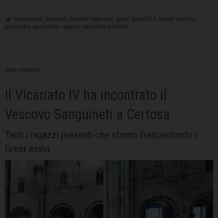
bellezza
dei
adolescenti
,
animatori
,
bambini
,
educatori
,
grest
,
grest2019
,
oratori
,
oratorio
,
parrocchia
,
parrocchie
,
ragazzi
,
sacerdoti
,
volontari
Grest
oratoriani
tra
educazione,
NEWS
,
VICARIATI
tanti
amici
II Vicariato IV ha incontrato il
e
Vescovo Sanguineti a Certosa
divertimento
Tanti i ragazzi presenti che stanno frequentando i
Grest estivi