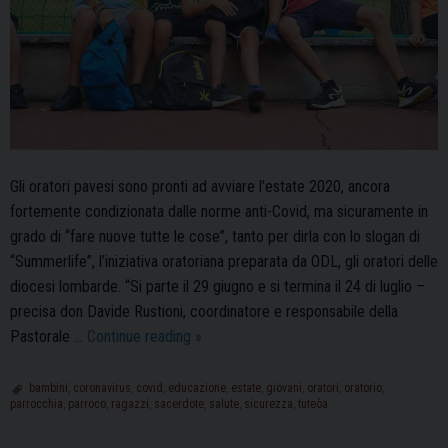
Gli oratori pavesi sono pronti ad avviare l’estate 2020, ancora
fortemente condizionata dalle norme anti-Covid, ma sicuramente in
grado di “fare nuove tutte le cose”, tanto per dirla con lo slogan di
“Summerlife”, l’iniziativa oratoriana preparata da ODL, gli oratori delle
diocesi lombarde. “Si parte il 29 giugno e si termina il 24 di luglio –
precisa don Davide Rustioni, coordinatore e responsabile della
Estate
Pastorale …
Continue reading
»
2020:
l’organizzazione
bambini
,
coronavirus
,
covid
,
educazione
,
estate
,
giovani
,
oratori
,
oratorio
,
parrocchia
,
parroco
,
ragazzi
,
sacerdote
,
salute
,
sicurezza
,
tuteòa
degli
oratori