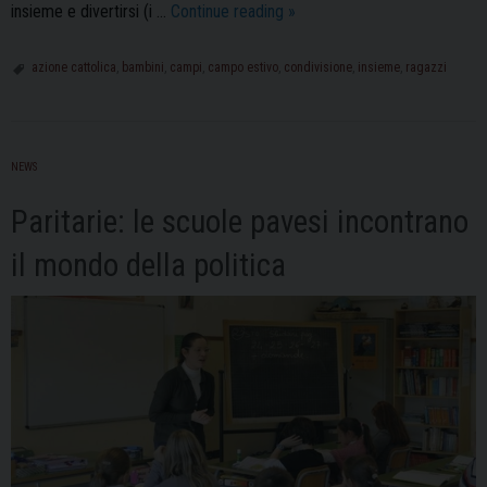
Azione
insieme e divertirsi (i …
Continue reading
»
Cattolica
Pavia:
azione cattolica
,
bambini
,
campi
,
campo estivo
,
condivisione
,
insieme
,
ragazzi
proseguono
i
“Campi
NEWS
Pocket”
per
Paritarie: le scuole pavesi incontrano
bimbi
e
il mondo della politica
ragazzi