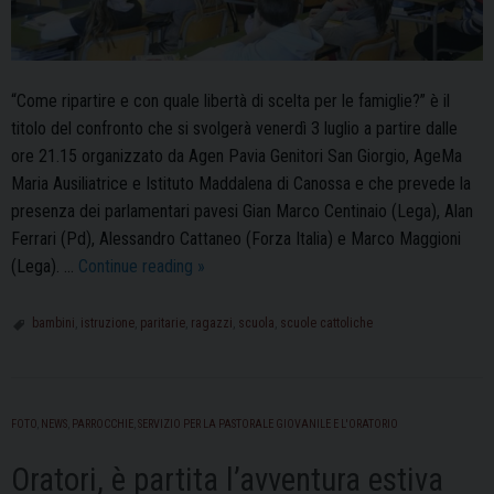
“Come ripartire e con quale libertà di scelta per le famiglie?” è il
titolo del confronto che si svolgerà venerdì 3 luglio a partire dalle
ore 21.15 organizzato da Agen Pavia Genitori San Giorgio, AgeMa
Maria Ausiliatrice e Istituto Maddalena di Canossa e che prevede la
presenza dei parlamentari pavesi Gian Marco Centinaio (Lega), Alan
Ferrari (Pd), Alessandro Cattaneo (Forza Italia) e Marco Maggioni
Paritarie:
(Lega). …
Continue reading
»
le
scuole
bambini
,
istruzione
,
paritarie
,
ragazzi
,
scuola
,
scuole cattoliche
pavesi
incontrano
il
FOTO
,
NEWS
,
PARROCCHIE
,
SERVIZIO PER LA PASTORALE GIOVANILE E L'ORATORIO
mondo
della
Oratori, è partita l’avventura estiva
politica