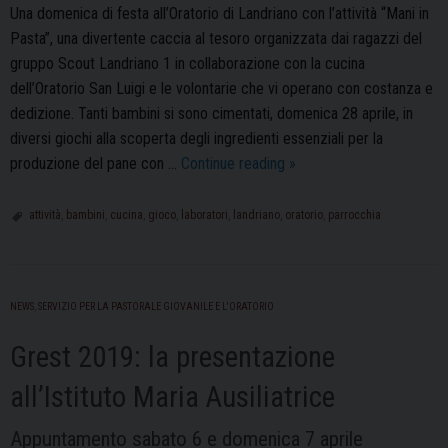
Una domenica di festa all’Oratorio di Landriano con l’attività “Mani in
Pasta”, una divertente caccia al tesoro organizzata dai ragazzi del
gruppo Scout Landriano 1 in collaborazione con la cucina
dell’Oratorio San Luigi e le volontarie che vi operano con costanza e
dedizione. Tanti bambini si sono cimentati, domenica 28 aprile, in
diversi giochi alla scoperta degli ingredienti essenziali per la
Landriano:
produzione del pane con …
Continue reading
»
all’oratorio
San
attività
,
bambini
,
cucina
,
gioco
,
laboratori
,
landriano
,
oratorio
,
parrocchia
Luigi
si
gioca
NEWS
,
SERVIZIO PER LA PASTORALE GIOVANILE E L'ORATORIO
con
“le
Grest 2019: la presentazione
mani
in
all’Istituto Maria Ausiliatrice
pasta”
Appuntamento sabato 6 e domenica 7 aprile