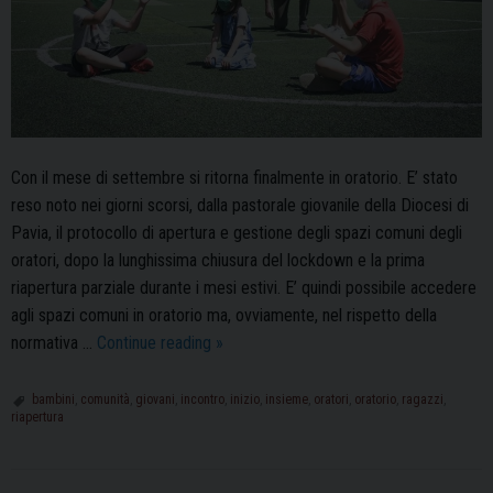
Con il mese di settembre si ritorna finalmente in oratorio. E’ stato
reso noto nei giorni scorsi, dalla pastorale giovanile della Diocesi di
Pavia, il protocollo di apertura e gestione degli spazi comuni degli
oratori, dopo la lunghissima chiusura del lockdown e la prima
riapertura parziale durante i mesi estivi. E’ quindi possibile accedere
agli spazi comuni in oratorio ma, ovviamente, nel rispetto della
Riaprono
normativa …
Continue reading
»
gli
oratori:
bambini
,
comunità
,
giovani
,
incontro
,
inizio
,
insieme
,
oratori
,
oratorio
,
ragazzi
,
riapertura
grande
attenzione
alle