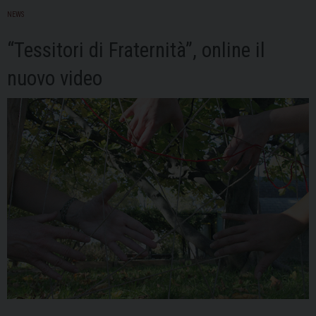
in
NEWS
pr
“Tessitori di Fraternità”, online il
nuovo video