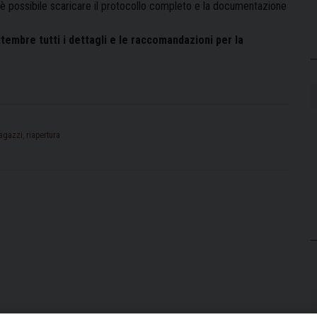
è possibile scaricare il protocollo completo e la documentazione
ttembre tutti i dettagli e le raccomandazioni per la
agazzi
,
riapertura