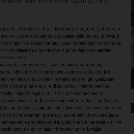
enzione alle norme di sicurezza e
 mese di settembre si ritorna finalmente in oratorio. E’ stato reso
ei giorni scorsi, dalla pastorale giovanile della Diocesi di Pavia, il
ollo di apertura e gestione degli spazi comuni degli oratori, dopo
ghissima chiusura del lockdown e la prima riapertura parziale
e i mesi estivi.
ndi possibile accedere agli spazi comuni in oratorio ma,
ente, nel rispetto della normativa vigente anti-Covid e della
lmeno un metro tra i presenti, le mascherine e i gel igienizzanti
tire il rispetto delle misure di sicurezza, i minori dovranno
abile; i ragazzi dagli 11 ai 17 anni possono non essere
ondizioni di salute firmata da un genitore o da chi ne fa le veci.
 l’obbligo di registrazione dei nominativi degli accessi e nemmeno
lità dei comportamenti grava sugli accompagnatori o sui ragazzi
n adolescenti e preadolescenti in spazi interni è necessario stilare
certificazione e del modulo informativo per le famiglie.