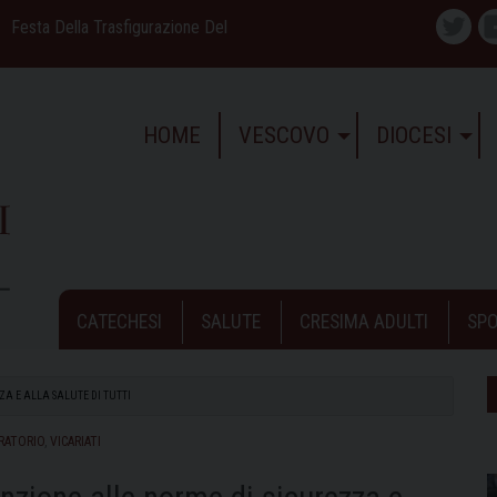
Festa Della Trasfigurazione Del
Twitte
HOME
VESCOVO
DIOCESI
CATECHESI
SALUTE
CRESIMA ADULTI
SPO
A E ALLA SALUTE DI TUTTI
ORATORIO
,
VICARIATI