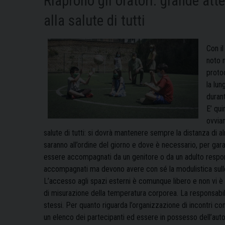
Riaprono gli oratori: grande att
alla salute di tutti
Con il
noto n
protoc
la lun
durant
E’ qui
ovviam
salute di tutti: si dovrà mantenere sempre la distanza di a
saranno all’ordine del giorno e dove è necessario, per garan
essere accompagnati da un genitore o da un adulto respons
accompagnati ma devono avere con sé la modulistica sulle c
L’accesso agli spazi esterni è comunque libero e non vi è
di misurazione della temperatura corporea. La responsabi
stessi. Per quanto riguarda l’organizzazione di incontri co
un elenco dei partecipanti ed essere in possesso dell’auto