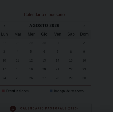
Calendario diocesano
‹
AGOSTO 2026
›
Lun
Mar
Mer
Gio
Ven
Sab
Dom
27
28
29
30
31
1
2
3
4
5
6
7
8
9
10
11
12
13
14
15
16
17
18
19
20
21
22
23
24
25
26
27
28
29
30
31
1
2
3
4
5
6
Eventi in diocesi
Impegni del vescovo
CALENDARIO PASTORALE 2025-