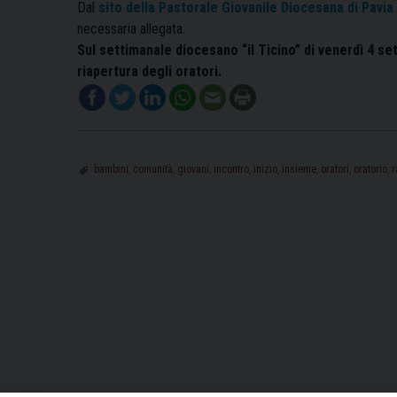
Dal
sito della Pastorale Giovanile Diocesana di Pavia
necessaria allegata.
Sul settimanale diocesano “il Ticino” di venerdì 4 se
riapertura degli oratori.
bambini
,
comunità
,
giovani
,
incontro
,
inizio
,
insieme
,
oratori
,
oratorio
,
r