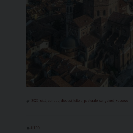
2025
,
città
,
corrado
,
diocesi
,
lettera
,
pastorale
,
sanguineti
,
vescovo
ALTRO