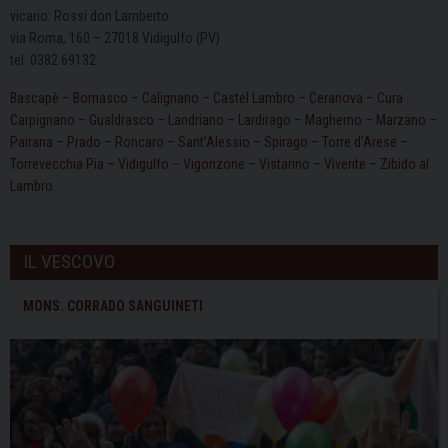
vicario: Rossi don Lamberto
via Roma, 160 – 27018 Vidigulfo (PV)
tel. 0382 69132
Bascapè
–
Bornasco
–
Calignano
–
Castel Lambro
–
Ceranova
–
Cura
Carpignano
–
Gualdrasco
–
Landriano
–
Lardirago
–
Magherno
–
Marzano
–
Pairana
–
Prado
–
Roncaro
–
Sant’Alessio
–
Spirago
–
Torre d’Arese
–
Torrevecchia Pia
–
Vidigulfo
–
Vigonzone
–
Vistarino
–
Vivente
–
Zibido al
Lambro
IL VESCOVO
MONS. CORRADO SANGUINETI