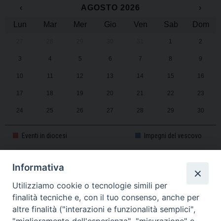
‹
AGOSTO 2026
›
Lun
Mar
Mer
Gio
Ven
Sab
Dom
27
28
29
30
31
1
2
3
4
5
6
7
8
9
10
11
12
13
14
15
16
17
18
19
20
21
22
23
24
25
26
27
28
29
30
31
1
2
3
4
5
6
Eventi in diocesi
Impegni del vescovo
Informativa
CALENDARIO PASTORALE 2025-2026
Utilizziamo cookie o tecnologie simili per
finalità tecniche e, con il tuo consenso, anche per
altre finalità ("interazioni e funzionalità semplici",