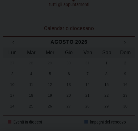
tutti gli appuntamenti
Calendario diocesano
‹
AGOSTO 2026
›
Lun
Mar
Mer
Gio
Ven
Sab
Dom
27
28
29
30
31
1
2
3
4
5
6
7
8
9
10
11
12
13
14
15
16
17
18
19
20
21
22
23
24
25
26
27
28
29
30
31
1
2
3
4
5
6
Eventi in diocesi
Impegni del vescovo