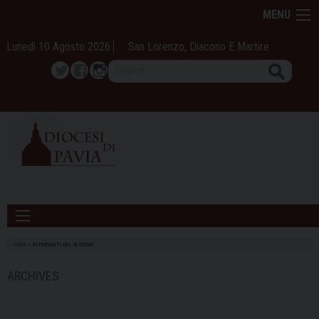
Skip
MENU
to
content
Lunedì 10 Agosto 2026
San Lorenzo, Diacono E Martire
Search
Twitter
Facebook
Instagram
HOME
»
INTERVENTI DEL VESCOVO
ARCHIVES