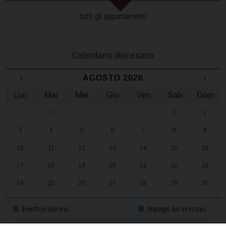
tutti gli appuntamenti
Calendario diocesano
‹
AGOSTO 2026
›
Lun
Mar
Mer
Gio
Ven
Sab
Dom
27
28
29
30
31
1
2
3
4
5
6
7
8
9
10
11
12
13
14
15
16
17
18
19
20
21
22
23
24
25
26
27
28
29
30
31
1
2
3
4
5
6
Eventi in diocesi
Impegni del vescovo