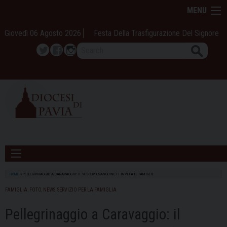
Skip
MENU
to
content
Giovedì 06 Agosto 2026
Festa Della Trasfigurazione Del Signore
Search
Twitter
Facebook
Instagram
HOME
»
PELLEGRINAGGIO A CARAVAGGIO: IL VESCOVO SANGUINETI INVITA LE FAMIGLIE
FAMIGLIA
,
FOTO
,
NEWS
,
SERVIZIO PER LA FAMIGLIA
Pellegrinaggio a Caravaggio: il