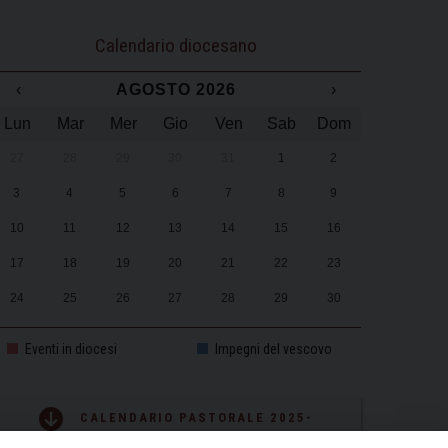
Calendario diocesano
‹
AGOSTO 2026
›
Lun
Mar
Mer
Gio
Ven
Sab
Dom
27
28
29
30
31
1
2
3
4
5
6
7
8
9
10
11
12
13
14
15
16
17
18
19
20
21
22
23
24
25
26
27
28
29
30
31
1
2
3
4
5
6
Eventi in diocesi
Impegni del vescovo
CALENDARIO PASTORALE 2025-
2026