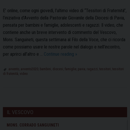
E’ online, come ogni giovedì, l’ultimo video di “Tessitori di Fraternità”,
l’iniziativa d’Avvento della Pastorale Giovanile della Diocesi di Pavia,
pensata per bambini e famiglie, adolescenti e ragazzi. Il video, che
contiene anche un breve intervento di commento del Vescovo,
Mons. Sanguineti, questa settimana al Filo della Voce, che ci ricorda
come possiamo usare le nostre parole nel dialogo e nell’incontro,
“Tessitori
per aprirci all’altro e …
Continue reading
»
di
Fraternità”,
avvento
,
avvento2020
,
bambini
,
diocesi
,
famiglie
,
pavia
,
ragazzi
,
tessitori
,
tessitori
di fratenità
,
video
online
il
nuovo
video
P
o
IL VESCOVO
s
t
MONS. CORRADO SANGUINETI