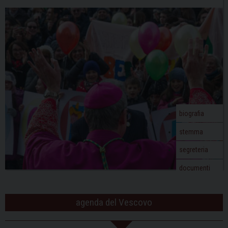
N
a
v
i
g
a
t
i
o
biografia
n
stemma
segreteria
documenti
agenda del Vescovo