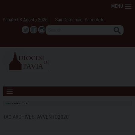
Skip
MENU
to
content
Sabato 08 Agosto 2026
San Domenico, Sacerdote
Search
Twitter
Facebook
Instagram
HOME
»
AVVENTO2020
TAG ARCHIVES:
AVVENTO2020