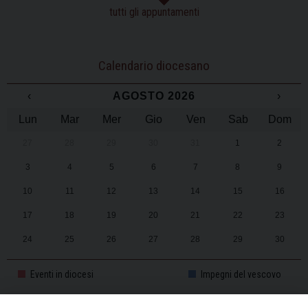
tutti gli appuntamenti
Calendario diocesano
‹
AGOSTO 2026
›
Lun
Mar
Mer
Gio
Ven
Sab
Dom
27
28
29
30
31
1
2
3
4
5
6
7
8
9
10
11
12
13
14
15
16
17
18
19
20
21
22
23
24
25
26
27
28
29
30
31
1
2
3
4
5
6
Eventi in diocesi
Impegni del vescovo