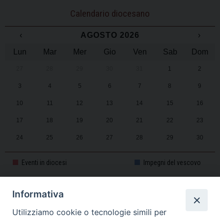
Calendario diocesano
‹
AGOSTO 2026
›
Lun
Mar
Mer
Gio
Ven
Sab
Dom
27
28
29
30
31
1
2
3
4
5
6
7
8
9
10
11
12
13
14
15
16
17
18
19
20
21
22
23
24
25
26
27
28
29
30
31
1
2
3
4
5
6
Eventi in diocesi
Impegni del vescovo
Informativa
CALENDARIO PASTORALE 2025-2026
Utilizziamo cookie o tecnologie simili per