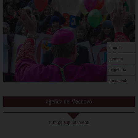
i
g
a
t
i
o
biografia
n
stemma
segreteria
documenti
agenda del Vescovo
tutti gli appuntamenti