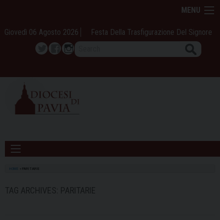
Skip
MENU
to
content
Giovedì 06 Agosto 2026
Festa Della Trasfigurazione Del Signore
Search
Twitter
Facebook
Instagram
HOME
»
PARITARIE
TAG ARCHIVES:
PARITARIE