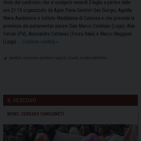
titolo del confronto che si svolgerà venerdì 3 luglio a partire dalle
ore 21.15 organizzato da Agen Pavia Genitori San Giorgio, AgeMa
Maria Ausiliatrice e Istituto Maddalena di Canossa e che prevede la
presenza dei parlamentari pavesi Gian Marco Centinaio (Lega), Alan
Ferrari (Pd), Alessandro Cattaneo (Forza Italia) e Marco Maggioni
Paritarie:
(Lega). …
Continue reading
»
le
scuole
bambini
,
istruzione
,
paritarie
,
ragazzi
,
scuola
,
scuole cattoliche
pavesi
incontrano
il
P
mondo
o
della
IL VESCOVO
s
politica
t
MONS. CORRADO SANGUINETI
N
a
v