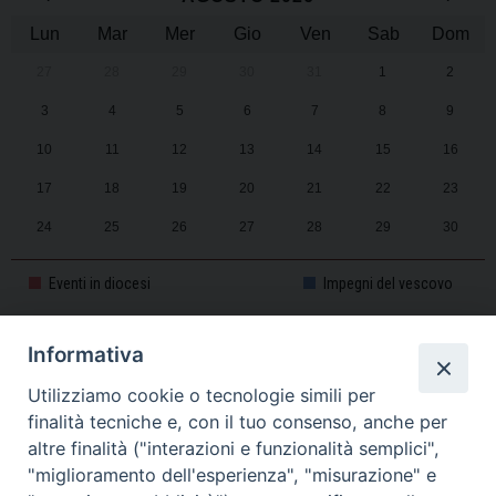
Lun
Mar
Mer
Gio
Ven
Sab
Dom
27
28
29
30
31
1
2
3
4
5
6
7
8
9
10
11
12
13
14
15
16
17
18
19
20
21
22
23
24
25
26
27
28
29
30
31
1
2
3
4
5
6
Eventi in diocesi
Impegni del vescovo
Informativa
CALENDARIO PASTORALE 2025-2026
Utilizziamo cookie o tecnologie simili per
finalità tecniche e, con il tuo consenso, anche per
altre finalità ("interazioni e funzionalità semplici",
"miglioramento dell'esperienza", "misurazione" e