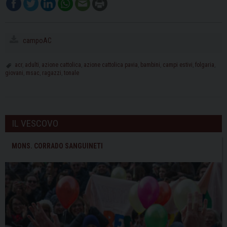
campoAC
acr
,
adulti
,
azione cattolica
,
azione cattolica pavia
,
bambini
,
campi estivi
,
folgaria
,
giovani
,
msac
,
ragazzi
,
tonale
IL VESCOVO
MONS. CORRADO SANGUINETI