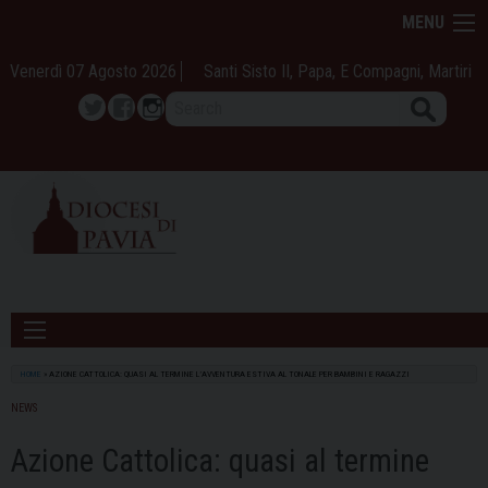
Skip
MENU
to
content
Venerdì 07 Agosto 2026
Santi Sisto II, Papa, E Compagni, Martiri
Search
Twitter
Facebook
Instagram
HOME
»
AZIONE CATTOLICA: QUASI AL TERMINE L’AVVENTURA ESTIVA AL TONALE PER BAMBINI E RAGAZZI
NEWS
Azione Cattolica: quasi al termine