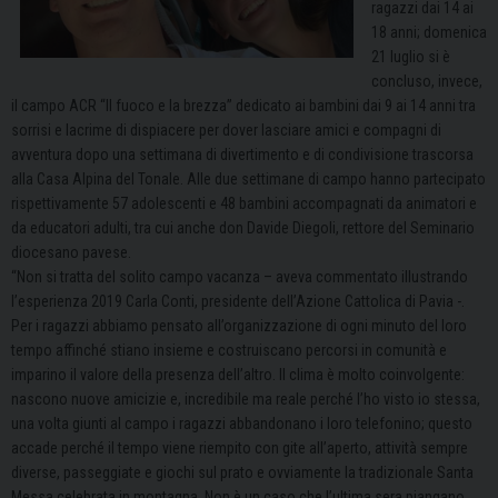
ragazzi dai 14 ai
18 anni; domenica
21 luglio si è
concluso, invece,
il campo ACR “Il fuoco e la brezza” dedicato ai bambini dai 9 ai 14 anni tra
sorrisi e lacrime di dispiacere per dover lasciare amici e compagni di
avventura dopo una settimana di divertimento e di condivisione trascorsa
alla Casa Alpina del Tonale. Alle due settimane di campo hanno partecipato
rispettivamente 57 adolescenti e 48 bambini accompagnati da animatori e
da educatori adulti, tra cui anche don Davide Diegoli, rettore del Seminario
diocesano pavese.
“Non si tratta del solito campo vacanza – aveva commentato illustrando
l’esperienza 2019 Carla Conti, presidente dell’Azione Cattolica di Pavia -.
Per i ragazzi abbiamo pensato all’organizzazione di ogni minuto del loro
tempo affinché stiano insieme e costruiscano percorsi in comunità e
imparino il valore della presenza dell’altro. Il clima è molto coinvolgente:
nascono nuove amicizie e, incredibile ma reale perché l’ho visto io stessa,
una volta giunti al campo i ragazzi abbandonano i loro telefonino; questo
accade perché il tempo viene riempito con gite all’aperto, attività sempre
diverse, passeggiate e giochi sul prato e ovviamente la tradizionale Santa
Messa celebrata in montagna. Non è un caso che l’ultima sera piangano