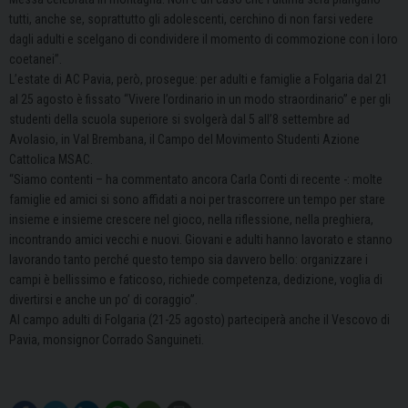
tutti, anche se, soprattutto gli adolescenti, cerchino di non farsi vedere
dagli adulti e scelgano di condividere il momento di commozione con i loro
coetanei”.
L’estate di AC Pavia, però, prosegue: per adulti e famiglie a Folgaria dal 21
al 25 agosto è fissato “Vivere l’ordinario in un modo straordinario” e per gli
studenti della scuola superiore si svolgerà dal 5 all’8 settembre ad
Avolasio, in Val Brembana, il Campo del Movimento Studenti Azione
Cattolica MSAC.
“Siamo contenti – ha commentato ancora Carla Conti di recente -: molte
famiglie ed amici si sono affidati a noi per trascorrere un tempo per stare
insieme e insieme crescere nel gioco, nella riflessione, nella preghiera,
incontrando amici vecchi e nuovi. Giovani e adulti hanno lavorato e stanno
lavorando tanto perché questo tempo sia davvero bello: organizzare i
campi è bellissimo e faticoso, richiede competenza, dedizione, voglia di
divertirsi e anche un po’ di coraggio”.
Al campo adulti di Folgaria (21-25 agosto) parteciperà anche il Vescovo di
Pavia, monsignor Corrado Sanguineti.