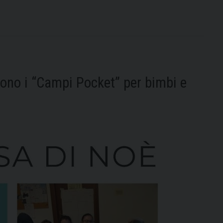
il
campo
del
Settore
Giovani
di
uono i “Campi Pocket” per bimbi e
Azione
Cattolica