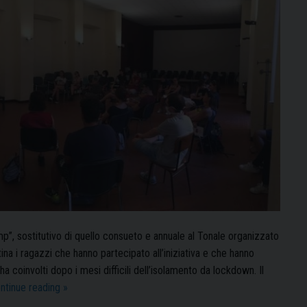
mp”, sostitutivo di quello consueto e annuale al Tonale organizzato
tina i ragazzi che hanno partecipato all’iniziativa e che hanno
a coinvolti dopo i mesi difficili dell’isolamento da lockdown. Il
A
ntinue reading
»
Pavia