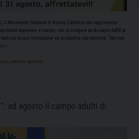
, il Movimento Studenti di Azione Cattolica che rappresenta
ola media superiore: il campo, che si svolgerà ad Avolasio dall’8 al
anti per la loro formazione sia scolastica che interiore: “Noi non
Il
ing
»
campo
MSAC
,
pavia
,
settembre
,
spiritualità
Pavia
ad
Avolasio
)”: ad agosto il campo adulti di