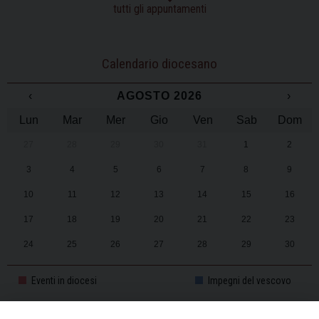
tutti gli appuntamenti
Calendario diocesano
‹
AGOSTO 2026
›
Lun
Mar
Mer
Gio
Ven
Sab
Dom
27
28
29
30
31
1
2
3
4
5
6
7
8
9
10
11
12
13
14
15
16
17
18
19
20
21
22
23
24
25
26
27
28
29
30
31
1
2
3
4
5
6
Eventi in diocesi
Impegni del vescovo