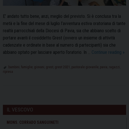
E’ andato tutto bene, anzi, meglio del previsto. Si è conclusa tra la
metà e la fine del mese di luglio l’avventura estiva oratoriana di tante
realtà parrocchiali della Diocesi di Pavia, sia che abbiano scelto di
portare avanti il cosiddetto Grest (ovvero un insieme di attività
cadenzate e ordinate in base al numero di partecipanti) sia che
Gre
abbiano optato per lasciare aperto l’oratorio. In …
Continue reading
»
202
“Gr
bambini
,
famiglie
,
giovani
,
grest
,
grest 2021
,
pastorale giovanile
,
pavia
,
ragazzi
,
ripresa
a
tutt
col
che
P
ci
o
IL VESCOVO
han
s
cre
t
MONS. CORRADO SANGUINETI
sia