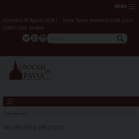
Skip
MENU
to
content
Domenica 09 Agosto 2026
Santa Teresa Benedetta Della Croce
(Edith) Stein, Vergine
Search
Twitter
Facebook
Instagram
HOME
»
GREST 2021
TAG ARCHIVES:
GREST 2021