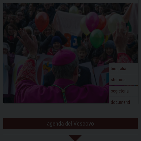
N
un
a
gra
v
seg
i
di
g
rip
a
t
i
o
biografia
n
stemma
segreteria
documenti
agenda del Vescovo