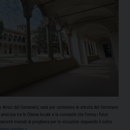
 Amici del Seminario, nata per sostenere le attività del Seminario
 amicizia tra la Chiesa locale e la comunità che forma i futuri
amenti mensili di preghiera per le vocazioni seguendo il solito
“Amici
tinue reading
»