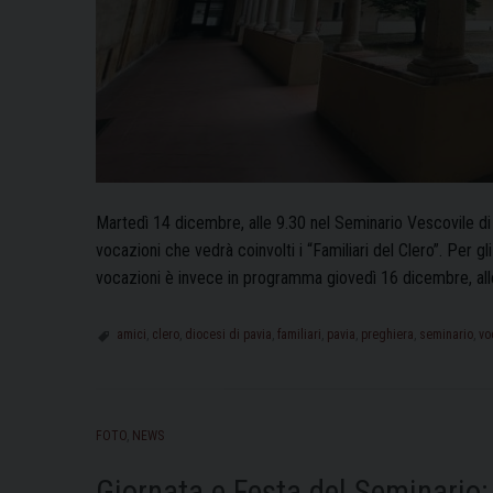
Martedì 14 dicembre, alle 9.30 nel Seminario Vescovile di
vocazioni che vedrà coinvolti i “Familiari del Clero”. Per g
vocazioni è invece in programma giovedì 16 dicembre, all
amici
,
clero
,
diocesi di pavia
,
familiari
,
pavia
,
preghiera
,
seminario
,
vo
FOTO
,
NEWS
Giornata e Festa del Seminario: