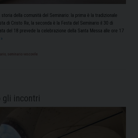
storia della comunità del Seminario: la prima è la tradizionale
di Cristo Re, la seconda è la Festa del Seminario il 30 di
ata del 18 prevede la celebrazione della Santa Messa alle ore 17
Giornata
g
»
e
Festa
ario
,
seminario vescovile
del
Seminario:
gli
appuntamenti
e
gli incontri
le
celebrazioni