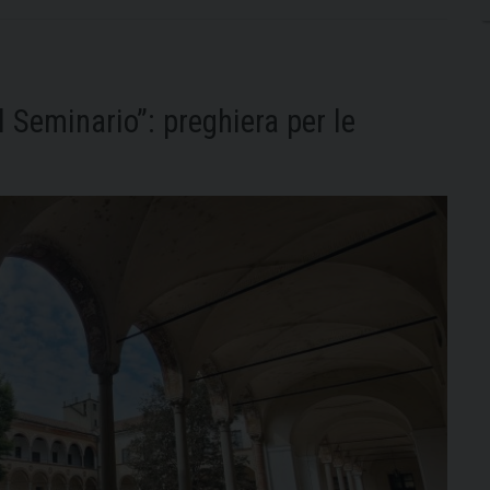
Cambisio
nuovi
diaconi
della
l Seminario”: preghiera per le
Diocesi
di
Pavia