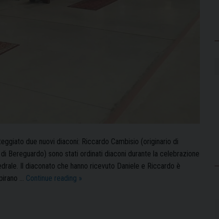
eggiato due nuovi diaconi: Riccardo Cambisio (originario di
o di Bereguardo) sono stati ordinati diaconi durante la celebrazione
edrale. Il diaconato che hanno ricevuto Daniele e Riccardo è
Daniele
spirano …
Continue reading
»
Sacchi
e
Riccardo