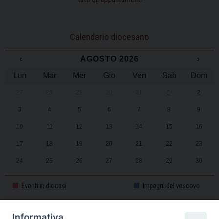
Calendario diocesano
‹
AGOSTO 2026
›
Lun
Mar
Mer
Gio
Ven
Sab
Dom
27
28
29
30
31
1
2
3
4
5
6
7
8
9
10
11
12
13
14
15
16
17
18
19
20
21
22
23
24
25
26
27
28
29
30
31
1
2
3
4
5
6
Eventi in diocesi
Impegni del vescovo
Informativa