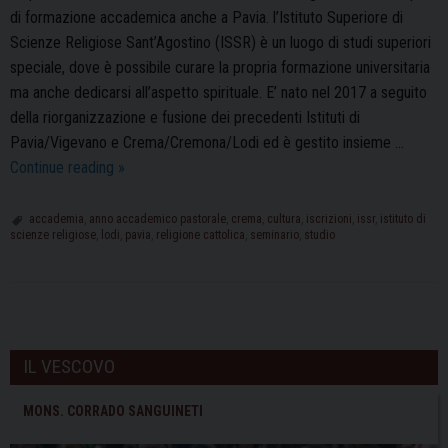
di formazione accademica anche a Pavia. l’Istituto Superiore di
Scienze Religiose Sant’Agostino (ISSR) è un luogo di studi superiori
speciale, dove è possibile curare la propria formazione universitaria
ma anche dedicarsi all’aspetto spirituale. E’ nato nel 2017 a seguito
della riorganizzazione e fusione dei precedenti Istituti di
Pavia/Vigevano e Crema/Cremona/Lodi ed è gestito insieme …
I.S.S.R.
Continue reading
»
Sant’Agostino:
aperte
accademia
,
anno accademico pastorale
,
crema
,
cultura
,
iscrizioni
,
issr
,
istituto di
scienze religiose
,
lodi
,
pavia
,
religione cattolica
,
seminario
,
studio
le
iscrizioni
P
o
IL VESCOVO
s
t
MONS. CORRADO SANGUINETI
N