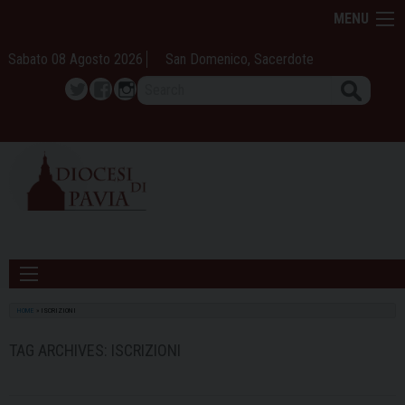
Skip
MENU
to
content
Sabato 08 Agosto 2026
San Domenico, Sacerdote
Search
Twitter
Facebook
Instagram
HOME
»
ISCRIZIONI
TAG ARCHIVES:
ISCRIZIONI