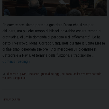
“In queste ore, siamo portati a guardare l’anno che si sta per
chiudere, ma più che tempo di bilanci, dovrebbe essere tempo di
gratitudine, di umile domanda di perdono e di affidamento”. Lo ha
detto il Vescovo, Mons. Corrado Sanguineti, durante la Santa Messa
di fine anno, celebrata alle ore 17 di mercoledì 31 dicembre in
Cattedrale a Pavia. Al termine della funzione, il tradizionale …
Fine
Continue reading
»
anno,
“tempo
diocesi di pavia
,
Fine anno
,
gratitudine
,
oggi
,
perdono
,
umiltà
,
vescovo corrado
,
vescovo sanguineti
di
gratitudine,
di
umile
NEWS
,
VICARIATI
domanda