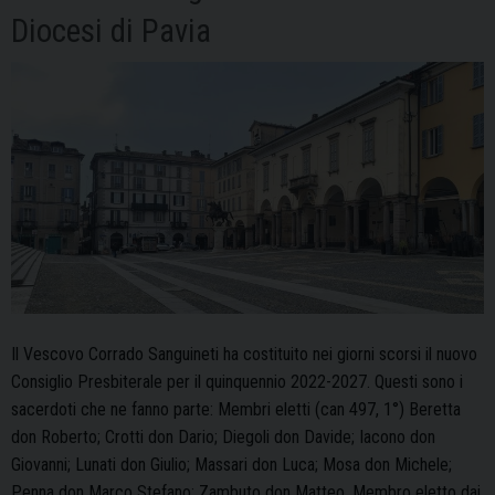
Diocesi di Pavia
Il Vescovo Corrado Sanguineti ha costituito nei giorni scorsi il nuovo
Consiglio Presbiterale per il quinquennio 2022-2027. Questi sono i
sacerdoti che ne fanno parte: Membri eletti (can 497, 1°) Beretta
don Roberto; Crotti don Dario; Diegoli don Davide; Iacono don
Giovanni; Lunati don Giulio; Massari don Luca; Mosa don Michele;
Penna don Marco Stefano; Zambuto don Matteo. Membro eletto dai