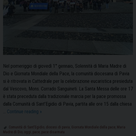
Nel pomeriggio di giovedì 1° gennaio, Solennità di Maria Madre di
Dio e Giornata Mondiale della Pace, la comunità diocesana di Pavia
si è ritrovata in Cattedrale per la celebrazione eucaristica presieduta
dal Vescovo, Mons. Corrado Sanguineti. La Santa Messa delle ore 17
è stata preceduta dalla tradizionale marcia per la pace promossa
dalla Comunità di Sant’Egidio di Pavia, partita alle ore 15 dalla chiesa
1°
…
Continue reading
»
gennaio
2026,
Comunità di Sant'Egidio
,
diocesi di pavia
,
Giornata Mondiale della pace
,
Maria
Madre di Dio
,
oggi
,
pace
,
pace disarmata
Giornata