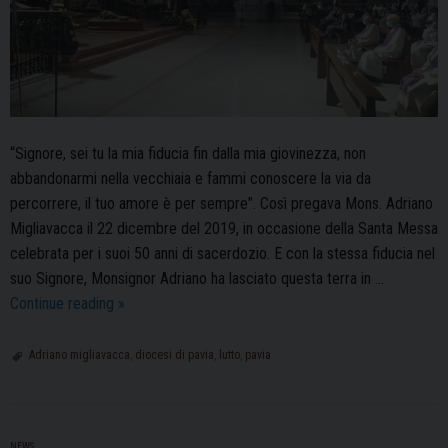
“Signore, sei tu la mia fiducia fin dalla mia giovinezza, non
abbandonarmi nella vecchiaia e fammi conoscere la via da
percorrere, il tuo amore è per sempre”. Così pregava Mons. Adriano
Migliavacca il 22 dicembre del 2019, in occasione della Santa Messa
celebrata per i suoi 50 anni di sacerdozio. E con la stessa fiducia nel
suo Signore, Monsignor Adriano ha lasciato questa terra in …
Addio
Continue reading
»
a
Mons.
Adriano migliavacca
,
diocesi di pavia
,
lutto
,
pavia
Adriano
Migliavacca:
“Ha
NEWS