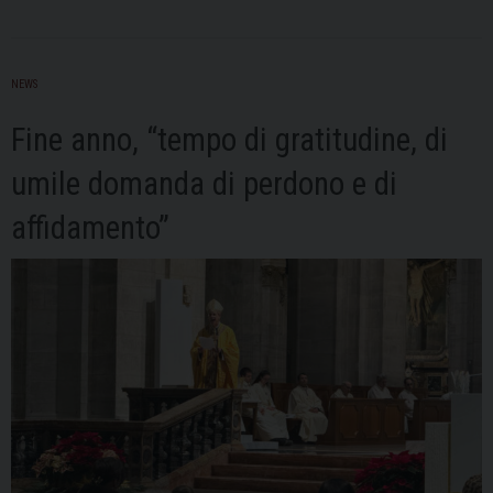
della
Pace:
il
NEWS
Vescovo
in
Fine anno, “tempo di gratitudine, di
Cattedrale
umile domanda di perdono e di
richiama
alla
affidamento”
“pace
disarmata
e
disarmante”