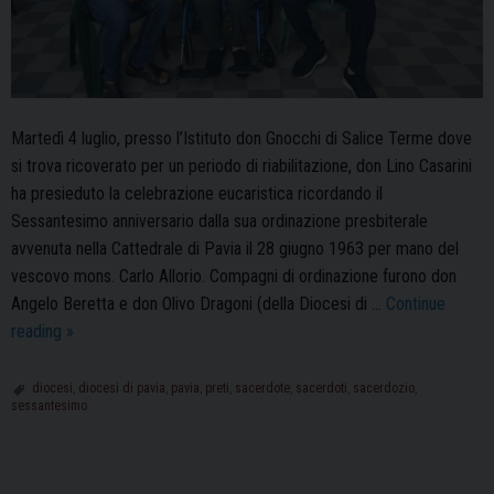
Martedì 4 luglio, presso l’Istituto don Gnocchi di Salice Terme dove
si trova ricoverato per un periodo di riabilitazione, don Lino Casarini
ha presieduto la celebrazione eucaristica ricordando il
Sessantesimo anniversario dalla sua ordinazione presbiterale
avvenuta nella Cattedrale di Pavia il 28 giugno 1963 per mano del
vescovo mons. Carlo Allorio. Compagni di ordinazione furono don
Angelo Beretta e don Olivo Dragoni (della Diocesi di …
Continue
Il
reading
»
Sessantesimo
di
diocesi
,
diocesi di pavia
,
pavia
,
preti
,
sacerdote
,
sacerdoti
,
sacerdozio
,
sessantesimo
sacerdozio
di
don