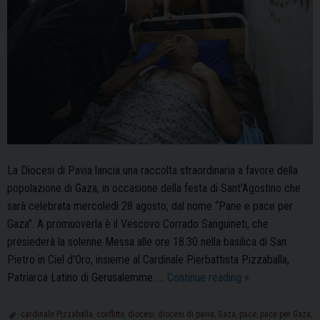
La Diocesi di Pavia lancia una raccolta straordinaria a favore della
popolazione di Gaza, in occasione della festa di Sant’Agostino che
sarà celebrata mercoledì 28 agosto, dal nome “Pane e pace per
Gaza”. A promuoverla è il Vescovo Corrado Sanguineti, che
presiederà la solenne Messa alle ore 18.30 nella basilica di San
Pietro in Ciel d’Oro, insieme al Cardinale Pierbattista Pizzaballa,
“Pane
Patriarca Latino di Gerusalemme. …
Continue reading
»
e
pace
cardinale Pizzaballa
,
conflitto
,
diocesi
,
diocesi di pavia
,
Gaza
,
pace
,
pace per Gaza
,