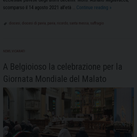
La
scomparso il 14 agosto 2021 all’età …
Continue reading
»
Santa
Messa
diocesi
,
diocesi di pavia
,
pavia
,
ricordo
,
santa messa
,
suffragio
in
suffragio
di
NEWS
,
VICARIATI
Mons.
Adriano
A Belgioioso la celebrazione per la
Migliavacca
Giornata Mondiale del Malato