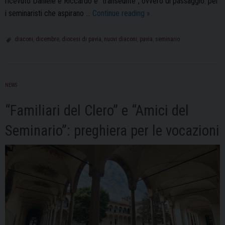
ricevuto Daniele e Riccardo è “transeunte”, ovvero di passaggio: per
Daniele
i seminaristi che aspirano …
Continue reading
»
Sacchi
e
diaconi
,
dicembre
,
diocesi di pavia
,
nuovi diaconi
,
pavia
,
seminario
Riccardo
Cambisio
nuovi
NEWS
diaconi
della
“Familiari del Clero” e “Amici del
Diocesi
di
Seminario”: preghiera per le vocazioni
Pavia