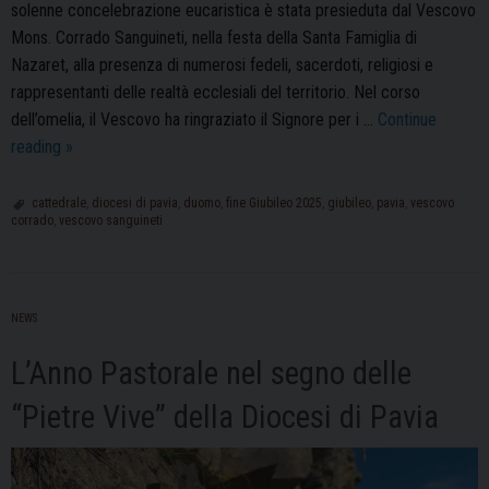
solenne concelebrazione eucaristica è stata presieduta dal Vescovo
Mons. Corrado Sanguineti, nella festa della Santa Famiglia di
Nazaret, alla presenza di numerosi fedeli, sacerdoti, religiosi e
rappresentanti delle realtà ecclesiali del territorio. Nel corso
dell’omelia, il Vescovo ha ringraziato il Signore per i …
Continue
Concluso
reading
»
il
Giubileo
cattedrale
,
diocesi di pavia
,
duomo
,
fine Giubileo 2025
,
giubileo
,
pavia
,
vescovo
corrado
,
vescovo sanguineti
2025
in
Diocesi:
in
NEWS
Duomo
la
L’Anno Pastorale nel segno delle
solenne
“Pietre Vive” della Diocesi di Pavia
celebrazione
presieduta
dal