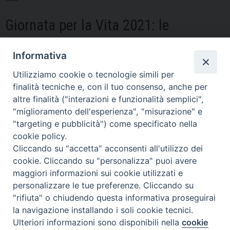
servito
con
Giornata per la Vita 2021: le
passione,
umiltà
celebrazioni al SS. Crocifisso di Pavia
e
Informativa
dedizione
Utilizziamo cookie o tecnologie simili per
la
finalità tecniche e, con il tuo consenso, anche per
Chiesa
altre finalità ("interazioni e funzionalità semplici",
di
"miglioramento dell'esperienza", "misurazione" e
Pavia”
"targeting e pubblicità") come specificato nella
cookie policy.
Cliccando su "accetta" acconsenti all'utilizzo dei
cookie. Cliccando su "personalizza" puoi avere
maggiori informazioni sui cookie utilizzati e
personalizzare le tue preferenze. Cliccando su
"rifiuta" o chiudendo questa informativa proseguirai
la navigazione installando i soli cookie tecnici.
Ulteriori informazioni sono disponibili nella
cookie
Preferenze Cookie