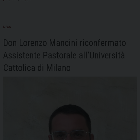
Paravati
dal
19
al
NEWS
22
settembre:
Don Lorenzo Mancini riconfermato
un
Assistente Pastorale all’Università
abbraccio
che
Cattolica di Milano
risveglia
il
cuore