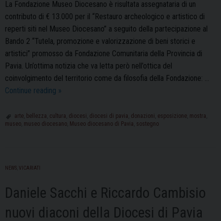
La Fondazione Museo Diocesano è risultata assegnataria di un
contributo di € 13.000 per il “Restauro archeologico e artistico di
reperti siti nel Museo Diocesano” a seguito della partecipazione al
Bando 2 “Tutela, promozione e valorizzazione di beni storici e
artistici” promosso da Fondazione Comunitaria della Provincia di
Pavia. Un’ottima notizia che va letta però nell’ottica del
coinvolgimento del territorio come da filosofia della Fondazione: …
Museo
Continue reading
»
Diocesano
di
arte
,
bellezza
,
cultura
,
diocesi
,
diocesi di pavia
,
donazioni
,
esposizione
,
mostra
,
museo
,
museo diocesano
,
Museo diocesano di Pavia
,
sostegno
Pavia:
si
cercano
donazioni
NEWS
,
VICARIATI
per
confermare
Daniele Sacchi e Riccardo Cambisio
il
nuovi diaconi della Diocesi di Pavia
sostegno