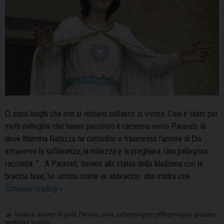
Ci sono luoghi che non si visitano soltanto: si vivono. Così è stato per
molti pellegrini che hanno percorso il cammino verso Paravati, là
dove Mamma Natuzza ha custodito e trasmesso l’amore di Dio
attraverso la sofferenza, la mitezza e la preghiera. Una pellegrina
racconta: “… A Paravati, davanti alla statua della Madonna con le
braccia tese, ho sentito come un abbraccio: una madre che …
Pellegrinaggio
Continue reading
»
giubilare
a
Calabria
,
diocesi di pavia
,
Paravati
,
pavia
,
pellegrinaggio
,
pellegrinaggio giubilare
,
preghiera
,
viaggio