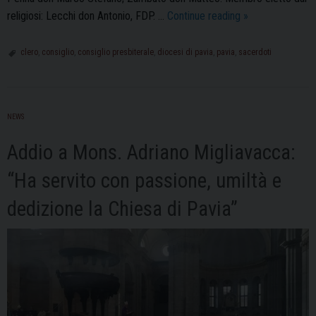
Il
religiosi: Lecchi don Antonio, FDP. …
Continue reading
»
nuovo
Consiglio
clero
,
consiglio
,
consiglio presbiterale
,
diocesi di pavia
,
pavia
,
sacerdoti
Presbiterale
della
Diocesi
NEWS
di
Pavia
Addio a Mons. Adriano Migliavacca:
“Ha servito con passione, umiltà e
dedizione la Chiesa di Pavia”