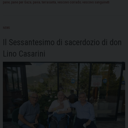
pane
,
pane per Gaza
,
pavia
,
terrasanta
,
vescovo corrado
,
vescovo sanguineti
per
Gaza”,
la
raccolta
NEWS
fondi
in
Il Sessantesimo di sacerdozio di don
occasione
Lino Casarini
della
festa
di
Sant’Agostino