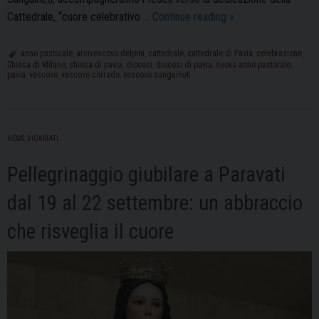
L’Anno
Cattedrale, “cuore celebrativo …
Continue reading
»
Pastorale
nel
anno pastorale
,
arcivescovo delpini
,
cattedrale
,
cattedrale di Pavia
,
celebrazione
,
Chiesa di Milano
,
chiesa di pavia
,
diocesi
,
diocesi di pavia
,
nuovo anno pastorale
,
segno
pavia
,
vescovo
,
vescovo corrado
,
vescovo sanguineti
delle
“Pietre
Vive”
NEWS
,
VICARIATI
della
Diocesi
Pellegrinaggio giubilare a Paravati
di
Pavia
dal 19 al 22 settembre: un abbraccio
che risveglia il cuore