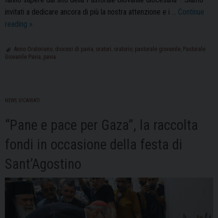
invitati a dedicare ancora di più la nostra attenzione e i …
Continue
“Mi
reading
»
fido
di
Anno Oratoriano
,
diocesi di pavia
,
oratori
,
oratorio
,
pastorale giovanile
,
Pastorale
Giovanile Pavia
,
pavia
te”
è
il
tema
NEWS
,
VICARIATI
dell’Anno
Oratoriano
“Pane e pace per Gaza”, la raccolta
2025-
fondi in occasione della festa di
2026
Sant’Agostino