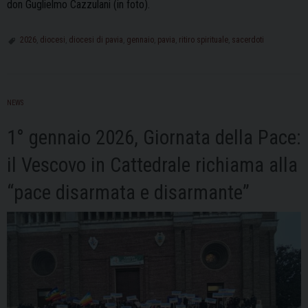
don Guglielmo Cazzulani (in foto).
2026
,
diocesi
,
diocesi di pavia
,
gennaio
,
pavia
,
ritiro spirituale
,
sacerdoti
NEWS
1° gennaio 2026, Giornata della Pace:
il Vescovo in Cattedrale richiama alla
“pace disarmata e disarmante”