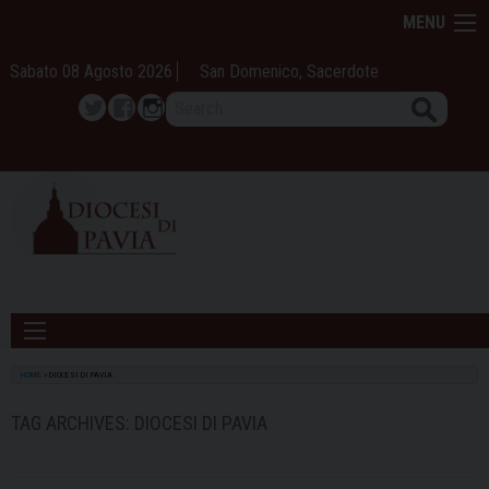
Skip
MENU
to
content
Sabato 08 Agosto 2026
San Domenico, Sacerdote
Search
Twitter
Facebook
Instagram
HOME
»
DIOCESI DI PAVIA
TAG ARCHIVES:
DIOCESI DI PAVIA