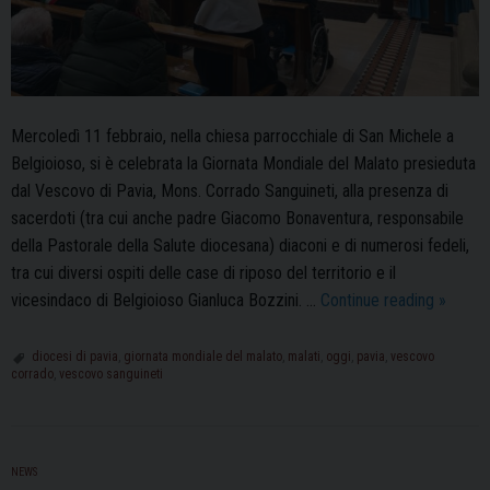
Mercoledì 11 febbraio, nella chiesa parrocchiale di San Michele a
Belgioioso, si è celebrata la Giornata Mondiale del Malato presieduta
dal Vescovo di Pavia, Mons. Corrado Sanguineti, alla presenza di
sacerdoti (tra cui anche padre Giacomo Bonaventura, responsabile
della Pastorale della Salute diocesana) diaconi e di numerosi fedeli,
tra cui diversi ospiti delle case di riposo del territorio e il
A
vicesindaco di Belgioioso Gianluca Bozzini. …
Continue reading
»
Belgioi
la
diocesi di pavia
,
giornata mondiale del malato
,
malati
,
oggi
,
pavia
,
vescovo
corrado
,
vescovo sanguineti
celebra
per
la
Giornat
NEWS