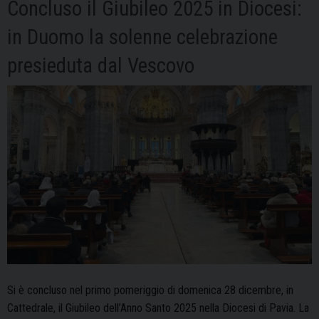
di
Concluso il Giubileo 2025 in Diocesi:
perdono
in Duomo la solenne celebrazione
e
di
presieduta dal Vescovo
affidamento”
Si è concluso nel primo pomeriggio di domenica 28 dicembre, in
Cattedrale, il Giubileo dell’Anno Santo 2025 nella Diocesi di Pavia. La