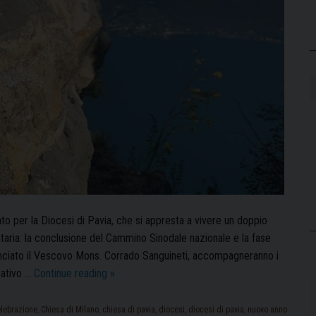
ato per la Diocesi di Pavia, che si appresta a vivere un doppio
taria: la conclusione del Cammino Sinodale nazionale e la fase
nunciato il Vescovo Mons. Corrado Sanguineti, accompagneranno i
L’Anno
rativo …
Continue reading
»
Pastorale
nel
lebrazione
,
Chiesa di Milano
,
chiesa di pavia
,
diocesi
,
diocesi di pavia
,
nuovo anno