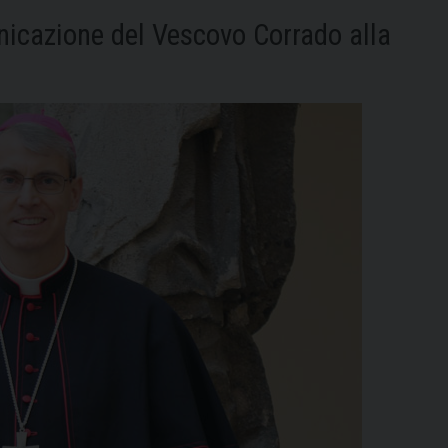
Sant’Agostino
icazione del Vescovo Corrado alla