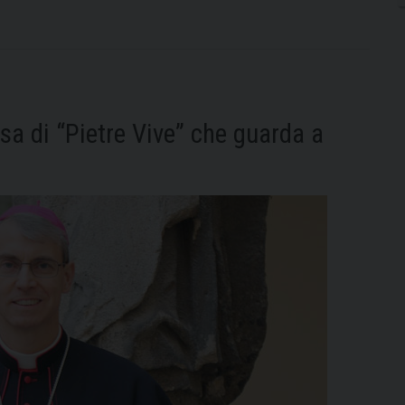
segno
delle
“Pietre
Vive”
della
Diocesi
sa di “Pietre Vive” che guarda a
di
Pavia