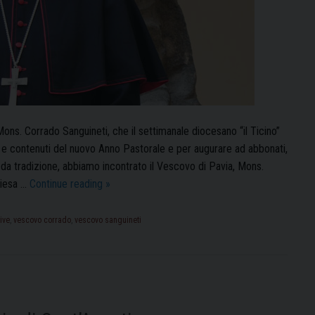
 Mons. Corrado Sanguineti, che il settimanale diocesano “il Ticino”
à e contenuti del nuovo Anno Pastorale e per augurare ad abbonati,
 da tradizione, abbiamo incontrato il Vescovo di Pavia, Mons.
Il
hiesa …
Continue reading
»
nuovo
Anno
vive
,
vescovo corrado
,
vescovo sanguineti
Pastorale:
la
Chiesa
di
“Pietre