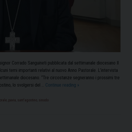
nsignor Corrado Sanguineti pubblicata dal settimanale diocesano Il
lcuni temi importanti relativi al nuovo Anno Pastorale. L’intervista
 settimanale diocesano. “Tre circostanze segneranno i prossimi tre
Il
gostino, lo svolgersi del …
Continue reading
»
nuovo
Anno
orale
,
pavia
,
sant'agostino
,
sinodo
Pastorale
nella
scia
di