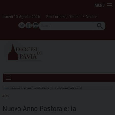
Skip
MENU
to
content
Lunedì 10 Agosto 2026
San Lorenzo, Diacono E Martire
Search
Twitter
Facebook
Instagram
HOME
»
NUOVO ANNO PASTORALE: LA COMUNICAZIONE DEL VESCOVO CORRADO ALLA DIOCESI
NEWS
Nuovo Anno Pastorale: la