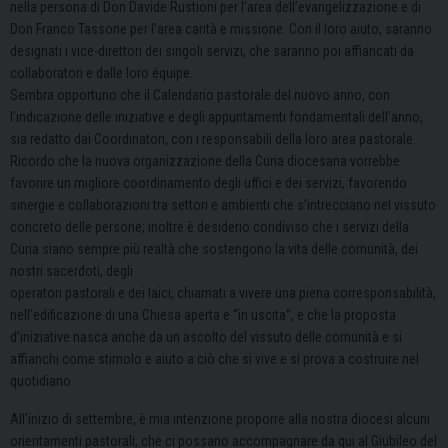
nella persona di Don Davide Rustioni per l’area dell’evangelizzazione e di
Don Franco Tassone per l’area carità e missione. Con il loro aiuto, saranno
designati i vice-direttori dei singoli servizi, che saranno poi affiancati da
collaboratori e dalle loro équipe.
Sembra opportuno che il Calendario pastorale del nuovo anno, con
l’indicazione delle iniziative e degli appuntamenti fondamentali dell’anno,
sia redatto dai Coordinatori, con i responsabili della loro area pastorale.
Ricordo che la nuova organizzazione della Curia diocesana vorrebbe
favorire un migliore coordinamento degli uffici e dei servizi, favorendo
sinergie e collaborazioni tra settori e ambienti che s’intrecciano nel vissuto
concreto delle persone; inoltre è desiderio condiviso che i servizi della
Curia siano sempre più realtà che sostengono la vita delle comunità, dei
nostri sacerdoti, degli
operatori pastorali e dei laici, chiamati a vivere una piena corresponsabilità,
nell’edificazione di una Chiesa aperta e “in uscita”, e che la proposta
d’iniziative nasca anche da un ascolto del vissuto delle comunità e si
affianchi come stimolo e aiuto a ciò che si vive e si prova a costruire nel
quotidiano.
All’inizio di settembre, è mia intenzione proporre alla nostra diocesi alcuni
orientamenti pastorali, che ci possano accompagnare da qui al Giubileo del