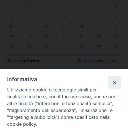
27
28
29
30
31
1
2
3
4
5
6
7
8
9
10
11
12
13
14
15
16
17
18
19
20
21
22
23
24
25
26
27
28
29
30
31
1
2
3
4
5
6
Eventi in diocesi
Impegni del vescovo
Informativa
CALENDARIO PASTORALE 2025-2026
Utilizziamo cookie o tecnologie simili per
finalità tecniche e, con il tuo consenso, anche per
altre finalità ("interazioni e funzionalità semplici",
"miglioramento dell'esperienza", "misurazione" e
"targeting e pubblicità") come specificato nella
cookie policy.