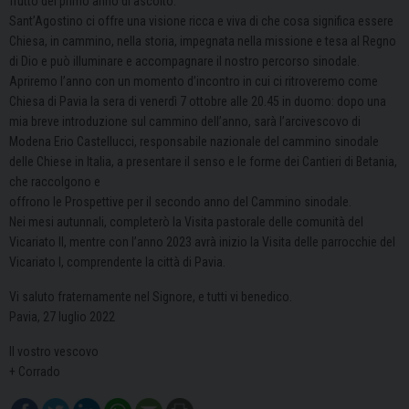
frutto del primo anno di ascolto.
Sant’Agostino ci offre una visione ricca e viva di che cosa significa essere
Chiesa, in cammino, nella storia, impegnata nella missione e tesa al Regno
di Dio e può illuminare e accompagnare il nostro percorso sinodale.
Apriremo l’anno con un momento d’incontro in cui ci ritroveremo come
Chiesa di Pavia la sera di venerdì 7 ottobre alle 20.45 in duomo: dopo una
mia breve introduzione sul cammino dell’anno, sarà l’arcivescovo di
Modena Erio Castellucci, responsabile nazionale del cammino sinodale
delle Chiese in Italia, a presentare il senso e le forme dei Cantieri di Betania,
che raccolgono e
offrono le Prospettive per il secondo anno del Cammino sinodale.
Nei mesi autunnali, completerò la Visita pastorale delle comunità del
Vicariato II, mentre con l’anno 2023 avrà inizio la Visita delle parrocchie del
Vicariato I, comprendente la città di Pavia.
Vi saluto fraternamente nel Signore, e tutti vi benedico.
Pavia, 27 luglio 2022
Il vostro vescovo
+ Corrado