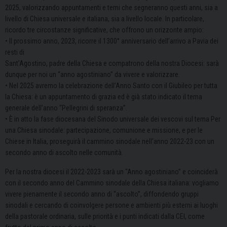
2025, valorizzando appuntamenti e temi che segneranno questi anni, sia a
livello di Chiesa universale e italiana, sia a livello locale. In particolare,
ricordo tre circostanze significative, che offrono un orizzonte ampio:
• Il prossimo anno, 2023, ricorre il 1300° anniversario dell’arrivo a Pavia dei
resti di
Sant’Agostino, padre della Chiesa e compatrono della nostra Diocesi: sarà
dunque per noi un “anno agostiniano” da vivere e valorizzare.
• Nel 2025 avremo la celebrazione dell’Anno Santo con il Giubileo per tutta
la Chiesa: è un appuntamento di grazia ed è già stato indicato il tema
generale dell’anno “Pellegrini di speranza”.
• È in atto la fase diocesana del Sinodo universale dei vescovi sul tema Per
una Chiesa sinodale: partecipazione, comunione e missione, e per le
Chiese in Italia, proseguirà il cammino sinodale nell’anno 2022-23 con un
secondo anno di ascolto nelle comunità.
Per la nostra diocesi il 2022-2023 sarà un “Anno agostiniano” e coinciderà
con il secondo anno del Cammino sinodale della Chiesa italiana: vogliamo
vivere pienamente il secondo anno di “ascolto”, diffondendo gruppi
sinodali e cercando di coinvolgere persone e ambienti più esterni ai luoghi
della pastorale ordinaria, sulle priorità e i punti indicati dalla CEI, come