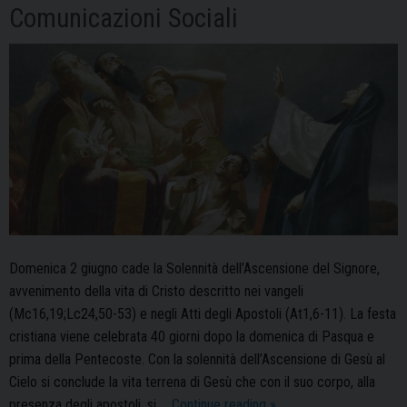
Conferenze
Comunicazioni Sociali
episcopali
Domenica 2 giugno cade la Solennità dell’Ascensione del Signore,
avvenimento della vita di Cristo descritto nei vangeli
(Mc16,19;Lc24,50-53) e negli Atti degli Apostoli (At1,6-11). La festa
cristiana viene celebrata 40 giorni dopo la domenica di Pasqua e
prima della Pentecoste. Con la solennità dell’Ascensione di Gesù al
Cielo si conclude la vita terrena di Gesù che con il suo corpo, alla
Domenica
presenza degli apostoli, si …
Continue reading
»