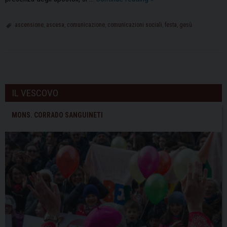
2
giugno:
ascensione
,
ascesa
,
comunicazione
,
comunicazioni sociali
,
festa
,
gesù
festa
dell’Ascensione
e
P
53°
o
Giornata
IL VESCOVO
s
delle
Comunicazioni
t
MONS. CORRADO SANGUINETI
Sociali
N
a
v
i
g
a
t
i