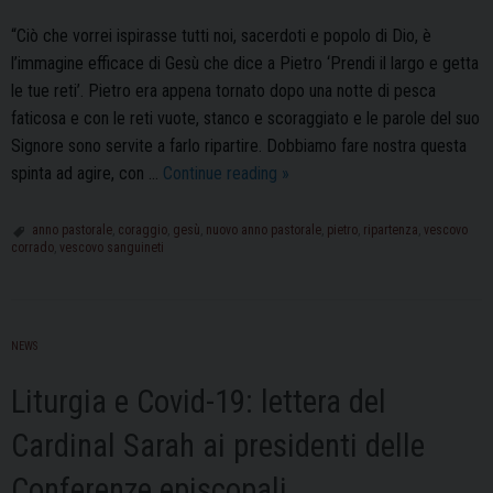
“Ciò che vorrei ispirasse tutti noi, sacerdoti e popolo di Dio, è
l’immagine efficace di Gesù che dice a Pietro ‘Prendi il largo e getta
le tue reti’. Pietro era appena tornato dopo una notte di pesca
faticosa e con le reti vuote, stanco e scoraggiato e le parole del suo
Signore sono servite a farlo ripartire. Dobbiamo fare nostra questa
Nuovo
spinta ad agire, con …
Continue reading
»
Anno
Pastorale:
anno pastorale
,
coraggio
,
gesù
,
nuovo anno pastorale
,
pietro
,
ripartenza
,
vescovo
corrado
,
vescovo sanguineti
“Prendi
il
largo
e
NEWS
getta
le
Liturgia e Covid-19: lettera del
tue
Cardinal Sarah ai presidenti delle
reti”:
l’intervista
Conferenze episcopali