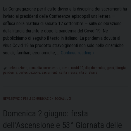
La Congregazione per il culto divino e la disciplina dei sacramenti ha
inviato ai presidenti delle Conferenze episcopali una lettera —
diffusa nella mattina di sabato 12 settembre — sulla celebrazione
della liturgia durante e dopo la pandemia del Covid-19. Ne
pubblichiamo di seguito il testo in italiano. La pandemia dovuta al
virus Covid 19 ha prodotto stravolgimenti non solo nelle dinamiche
Liturgia
sociali, familiari, economiche, …
Continue reading
»
e
Covid-
celebrazione
,
comunità
,
coronavirus
,
covid
,
covid-19
,
dio
,
domenica
,
gesù
,
liturgia
,
pandemia
,
partecipazione
,
sacramenti
,
santa messa
,
vita cristiana
19:
lettera
del
Cardinal
NEWS
,
SERVIZIO PER LE COMUNICAZIONI SOCIALI
,
UCS
Sarah
ai
Domenica 2 giugno: festa
presidenti
dell’Ascensione e 53° Giornata delle
delle