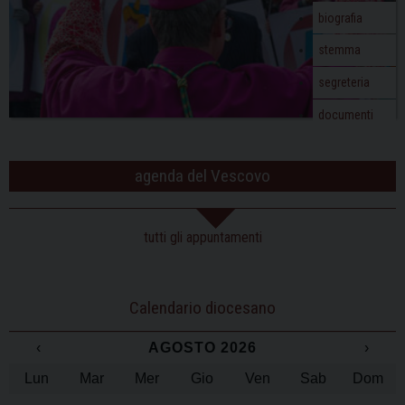
o
biografia
n
stemma
segreteria
documenti
agenda del Vescovo
tutti gli appuntamenti
Calendario diocesano
‹
AGOSTO 2026
›
Lun
Mar
Mer
Gio
Ven
Sab
Dom