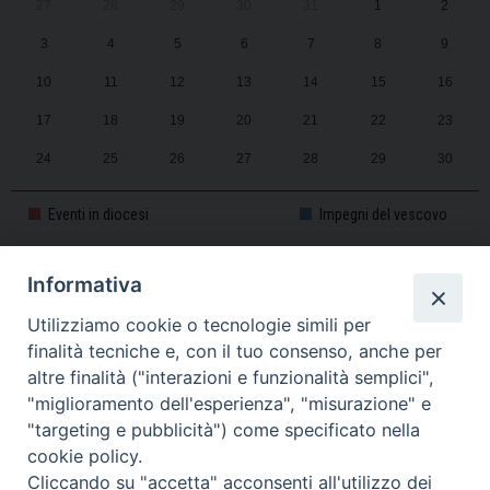
27
28
29
30
31
1
2
3
4
5
6
7
8
9
10
11
12
13
14
15
16
17
18
19
20
21
22
23
24
25
26
27
28
29
30
31
1
2
3
4
5
6
Eventi in diocesi
Impegni del vescovo
Informativa
CALENDARIO PASTORALE 2025-2026
Utilizziamo cookie o tecnologie simili per
finalità tecniche e, con il tuo consenso, anche per
altre finalità ("interazioni e funzionalità semplici",
"miglioramento dell'esperienza", "misurazione" e
"targeting e pubblicità") come specificato nella
cookie policy.
Cliccando su "accetta" acconsenti all'utilizzo dei