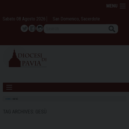
Skip
MENU
to
content
Sabato 08 Agosto 2026
San Domenico, Sacerdote
Search
Twitter
Facebook
Instagram
HOME
»
GESÙ
TAG ARCHIVES:
GESÙ