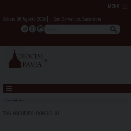
Skip
MENU
to
content
Sabato 08 Agosto 2026
San Domenico, Sacerdote
Search
Twitter
Facebook
Instagram
HOME
»
CONSIGLIO
TAG ARCHIVES:
CONSIGLIO