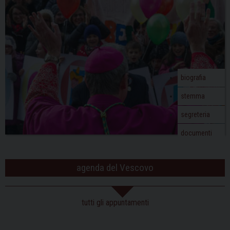
i
g
a
t
i
o
biografia
n
stemma
segreteria
documenti
agenda del Vescovo
tutti gli appuntamenti