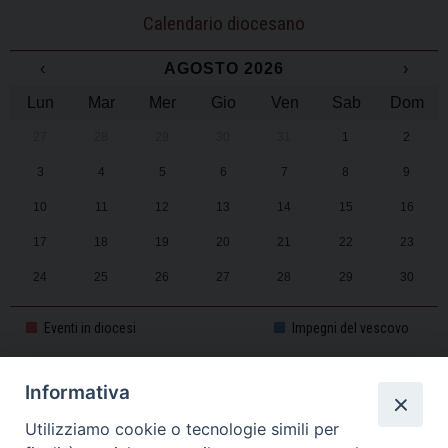
Calendario diocesano
‹
AGOSTO 2026
›
Lun
Mar
Mer
Gio
Ven
Sab
Dom
27
28
29
30
31
1
2
3
4
5
6
7
8
9
10
11
12
13
14
15
16
17
18
19
20
21
22
23
24
25
26
27
28
29
30
31
1
2
3
4
5
6
Eventi in diocesi
Impegni del vescovo
Informativa
CALENDARIO PASTORALE 2025-2026
Utilizziamo cookie o tecnologie simili per