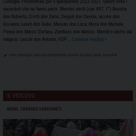
Consiglio Presbiterale per il quinquennio 2022-2027. Questi sono i
sacerdoti che ne fanno parte: Membri eletti (can 497, 1°) Beretta
don Roberto; Crotti don Dario; Diegoli don Davide; Iacono don
Giovanni; Lunati don Giulio; Massari don Luca; Mosa don Michele;
Penna don Marco Stefano; Zambuto don Matteo. Membro eletto dai
Il
religiosi: Lecchi don Antonio, FDP. …
Continue reading
»
nuovo
Consiglio
clero
,
consiglio
,
consiglio presbiterale
,
diocesi di pavia
,
pavia
,
sacerdoti
Presbiterale
della
Diocesi
P
di
o
Pavia
IL VESCOVO
s
t
MONS. CORRADO SANGUINETI
N
a
v