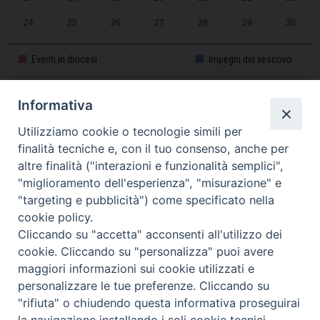
24
25
26
27
28
29
30
31
1
2
3
4
5
6
Eventi in diocesi
Impegni del vescovo
Informativa
CALENDARIO PASTORALE 2025-2026
Utilizziamo cookie o tecnologie simili per
finalità tecniche e, con il tuo consenso, anche per
altre finalità ("interazioni e funzionalità semplici",
"miglioramento dell'esperienza", "misurazione" e
"targeting e pubblicità") come specificato nella
cookie policy.
Cliccando su "accetta" acconsenti all'utilizzo dei
cookie. Cliccando su "personalizza" puoi avere
maggiori informazioni sui cookie utilizzati e
personalizzare le tue preferenze. Cliccando su
Piazza Duomo, 11 - 27100 Pavia - Tel. 0382.386511 - Fax
"rifiuta" o chiudendo questa informativa proseguirai
Twitter
Faceb
I
0382.386525 -
servizigenerali@diocesi.pavia.it
-
Privacy policy