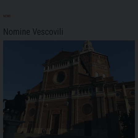
ai
sacerdoti
NEWS
anziani
Nomine Vescovili