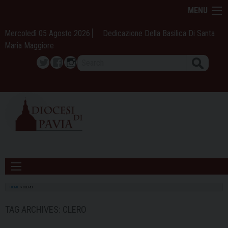
Skip
MENU
to
content
Mercoledì 05 Agosto 2026
Dedicazione Della Basilica Di Santa
Maria Maggiore
Search
Twitter
Facebook
Instagram
HOME
»
CLERO
TAG ARCHIVES:
CLERO