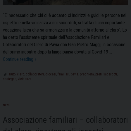
“E’ necessario che chi ci è accanto ci indirizzi e guidi le persone nel
rispetto e nella vicinanza a noi sacerdoti, si tratta di una importante
vocazione laica che sa armonizzare la comunità attorno al clero”. Lo
ha detto l’assistente spirituale dell’Associazione Familiari e
Collaboratori del Clero di Pavia don Gian Pietro Maggi, in occasione
del primo incontro dopo la lunga pausa dovuta al Covid-19 …
Familiari
Continue reading
»
del
Clero:
aiuto
,
clero
,
collaboratori
,
diocesi
,
familiari
,
pavia
,
preghiera
,
preti
,
sacerdoti
,
sostegno
,
vicinanza
“Stare
vicino
ai
sacerdoti
NEWS
significa
saper
Associazione familiari – collaboratori
armonizzare”