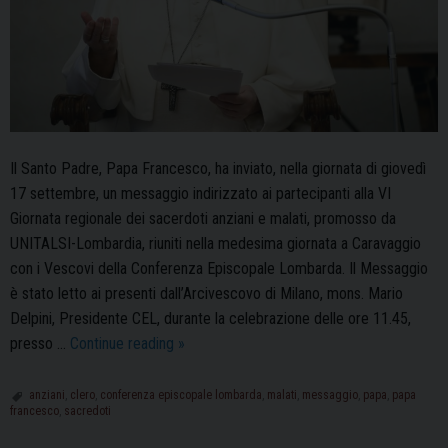
Il Santo Padre, Papa Francesco, ha inviato, nella giornata di giovedì
17 settembre, un messaggio indirizzato ai partecipanti alla VI
Giornata regionale dei sacerdoti anziani e malati, promosso da
UNITALSI-Lombardia, riuniti nella medesima giornata a Caravaggio
con i Vescovi della Conferenza Episcopale Lombarda. Il Messaggio
è stato letto ai presenti dall’Arcivescovo di Milano, mons. Mario
Delpini, Presidente CEL, durante la celebrazione delle ore 11.45,
Il
presso …
Continue reading
»
messaggio
di
anziani
,
clero
,
conferenza episcopale lombarda
,
malati
,
messaggio
,
papa
,
papa
francesco
,
sacredoti
Papa
Francesco