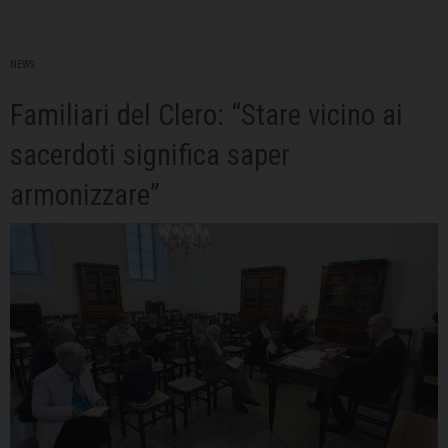
della
Diocesi
NEWS
di
Pavia
Familiari del Clero: “Stare vicino ai
sacerdoti significa saper
armonizzare”