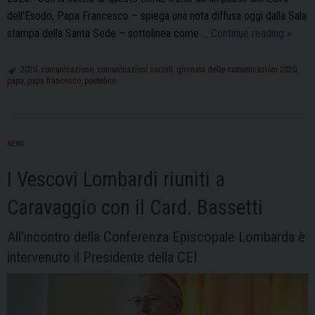
dell’Esodo, Papa Francesco – spiega una nota diffusa oggi dalla Sala
Papa
stampa della Santa Sede – sottolinea come …
Continue reading
»
Franc
reso
2020
,
comunicazione
,
comunicazioni sociali
,
giornata delle comunicazioni 2020
,
papa
,
papa francesco
,
pontefice
noto
il
tema
della
NEWS
54ª
Giorna
I Vescovi Lombardi riuniti a
mondi
Caravaggio con il Card. Bassetti
delle
Comun
All'incontro della Conferenza Episcopale Lombarda è
sociali
intervenuto il Presidente della CEI