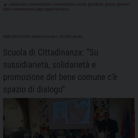
delle
comunicare
,
comunicazione
,
comunicazioni sociali
,
giornalisti
,
grazie
,
operatori
della comunicazione
,
papa
,
papa francesco
Comunicazioni
sociali:
il
“grazie”
NEWS
,
SERVIZIO PER L'IMPEGNO SOCIALE - SETTORE LAVORO
di
Papa
Scuola di Cittadinanza: “Su
Francesco
sussidiarietà, solidarietà e
ai
giornalisti
promozione del bene comune c’è
spazio di dialogo”