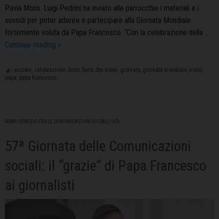
Pavia Mons. Luigi Pedrini ha inviato alle parrocchie i materiali e i
sussidi per poter aderire e partecipare alla Giornata Mondiale
fortemente voluta da Papa Francesco. “Con la celebrazione della …
La
Continue reading
»
terza
Giornata
anziani
,
celebrazione
,
festa
,
festa dei nonni
,
giornata
,
giornata mondiale
,
nonni
,
papa
,
papa francesco
Mondiale
dei
Nonni
e
NEWS
,
SERVIZIO PER LE COMUNICAZIONI SOCIALI
,
UCS
degli
Anziani:
57ª Giornata delle Comunicazioni
appuntamento
sociali: il “grazie” di Papa Francesco
il
23
ai giornalisti
luglio