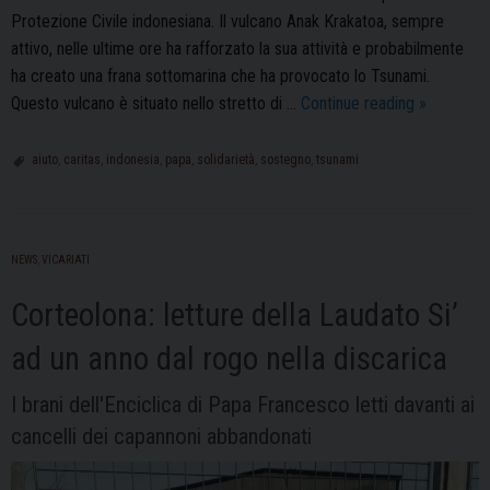
Protezione Civile indonesiana. Il vulcano Anak Krakatoa, sempre
attivo, nelle ultime ore ha rafforzato la sua attività e probabilmente
ha creato una frana sottomarina che ha provocato lo Tsunami.
Tsunami
Questo vulcano è situato nello stretto di …
Continue reading
»
in
Indonesia:
aiuto
,
caritas
,
indonesia
,
papa
,
solidarietà
,
sostegno
,
tsunami
Caritas
Pavia
in
NEWS
,
VICARIATI
aiuto
alle
Corteolona: letture della Laudato Si’
popolazion
colpite
ad un anno dal rogo nella discarica
I brani dell'Enciclica di Papa Francesco letti davanti ai
cancelli dei capannoni abbandonati