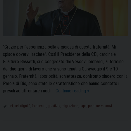
“Grazie per l’esperienza bella e gioiosa di questa fraternità. Mi
spiace dovervi lasciare”. Così il Presidente della CEI, cardinale
Gualtiero Bassetti, si è congedato dai Vescovi lombardi, al termine
dei due giorni di lavoro che si sono tenuti a Caravaggio il 9 e 10
gennaio. Fraternità, laboriosità, schiettezza, confronto sincero con la
Parola di Dio, sono state le caratteristiche che hanno condotto i
I
presuli ad affrontare i nodi …
Continue reading
»
Vescovi
Lombardi
cei
,
cel
,
dignità
,
francesco
,
giustizia
,
migrazione
,
papa
,
persone
,
vescovi
riuniti
a
Caravaggio