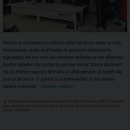
Reddito di cittadinanza e politiche attive del lavoro hanno un ruolo
determinante, quello di affrontare la questione della povertà
arginandola, ma non sono una soluzione definitiva se non affiancate
da altre iniziative che portino le persone non ad “alzarsi dal divano”
ma ad ottenere supporti formativi ed affiancamento di esperti alla
ricerca del lavoro. E’ questa, in estrema sintesi, la tesi emersa
Scuola
durante il secondo …
Continue reading
»
di
Cittadinanza:
cittadinanza e partecipazione
,
economia
,
famiglia
,
lavoro
,
non profit
,
occupazione
,
papa
,
papa francesco
,
pavia
,
povertà
,
profit
,
reddito di cittadinanza
,
reddito minimo
,
“Su
scuola
,
solidarietà
sussidiarietà,
solidarietà
e