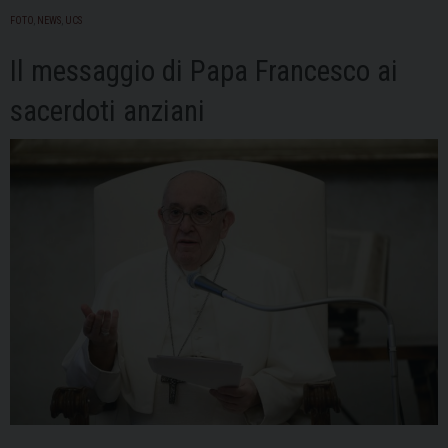
FOTO
,
NEWS
,
UCS
promozione
del
Il messaggio di Papa Francesco ai
bene
comune
sacerdoti anziani
c’è
spazio
di
dialogo”