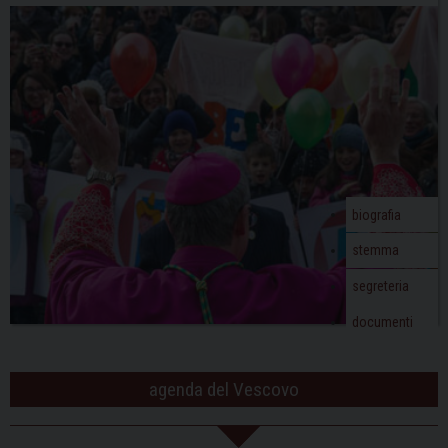
discarica
a
v
i
g
a
t
i
o
biografia
n
stemma
segreteria
documenti
agenda del Vescovo