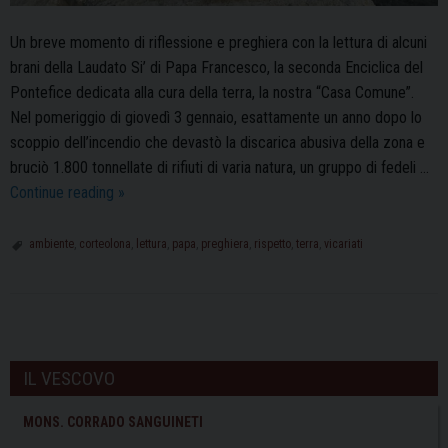
Un breve momento di riflessione e preghiera con la lettura di alcuni
brani della Laudato Si’ di Papa Francesco, la seconda Enciclica del
Pontefice dedicata alla cura della terra, la nostra “Casa Comune”.
Nel pomeriggio di giovedì 3 gennaio, esattamente un anno dopo lo
scoppio dell’incendio che devastò la discarica abusiva della zona e
bruciò 1.800 tonnellate di rifiuti di varia natura, un gruppo di fedeli …
Corteolona:
Continue reading
»
letture
della
ambiente
,
corteolona
,
lettura
,
papa
,
preghiera
,
rispetto
,
terra
,
vicariati
Laudato
Si’
ad
P
un
o
anno
IL VESCOVO
s
dal
rogo
t
MONS. CORRADO SANGUINETI
nella
N