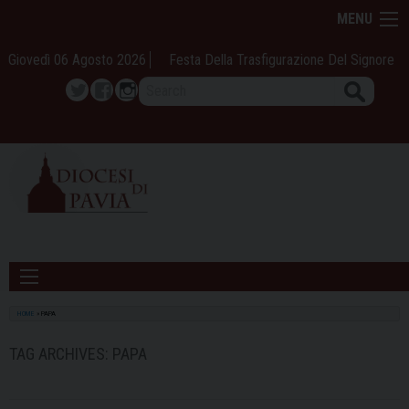
Skip
MENU
to
content
Giovedì 06 Agosto 2026
Festa Della Trasfigurazione Del Signore
Search
Twitter
Facebook
Instagram
HOME
»
PAPA
TAG ARCHIVES:
PAPA