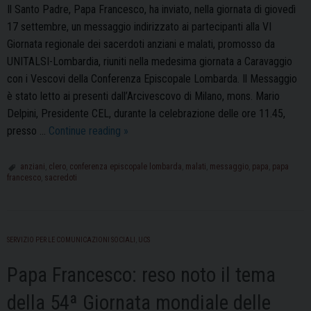
Il Santo Padre, Papa Francesco, ha inviato, nella giornata di giovedì
17 settembre, un messaggio indirizzato ai partecipanti alla VI
Giornata regionale dei sacerdoti anziani e malati, promosso da
UNITALSI-Lombardia, riuniti nella medesima giornata a Caravaggio
con i Vescovi della Conferenza Episcopale Lombarda. Il Messaggio
è stato letto ai presenti dall’Arcivescovo di Milano, mons. Mario
Delpini, Presidente CEL, durante la celebrazione delle ore 11.45,
Il
presso …
Continue reading
»
messaggio
di
anziani
,
clero
,
conferenza episcopale lombarda
,
malati
,
messaggio
,
papa
,
papa
francesco
,
sacredoti
Papa
Francesco
ai
sacerdoti
SERVIZIO PER LE COMUNICAZIONI SOCIALI
,
UCS
anziani
Papa Francesco: reso noto il tema
della 54ª Giornata mondiale delle