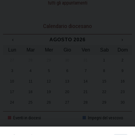
tutti gli appuntamenti
Calendario diocesano
‹
AGOSTO 2026
›
Lun
Mar
Mer
Gio
Ven
Sab
Dom
27
28
29
30
31
1
2
3
4
5
6
7
8
9
10
11
12
13
14
15
16
17
18
19
20
21
22
23
24
25
26
27
28
29
30
31
1
2
3
4
5
6
Eventi in diocesi
Impegni del vescovo