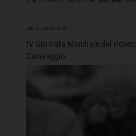
anziani
,
celebrazione
,
festa
,
festa dei nonni
,
giornata
,
giornata mondi
CARITAS DIOCESANA
,
NEWS
IV Giornata Mondiale del Povero
Caravaggio
i