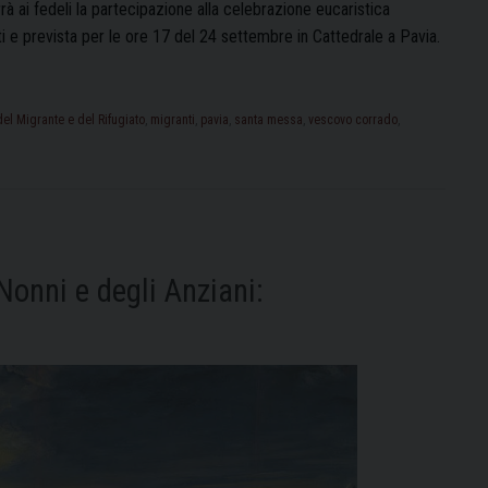
 ai fedeli la partecipazione alla celebrazione eucaristica
 e prevista per le ore 17 del 24 settembre in Cattedrale a Pavia.
ata
iale
el Migrante e del Rifugiato
,
migranti
,
pavia
,
santa messa
,
vescovo corrado
,
ante
iato:
brazione
Nonni e degli Anziani:
ovo
ado