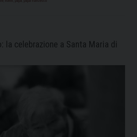
ale
,
nonni
,
papa
,
papa francesco
Mondiale
dei
Nonni
e
degli
: la celebrazione a Santa Maria di
Anziani:
appuntamento
l
23
luglio