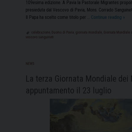
109esima edizione. A Pavia la Pastorale Migrantes proporrà
presieduta dal Vescovo di Pavia, Mons. Corrado Sanguineti
Giorn
Il Papa ha scelto come titolo per …
Continue reading
»
Mond
del
celebrazione
,
Duomo di Pavia
,
giornata mondiale
,
Giornata Mondiale d
vescovo sanguineti
Migr
e
del
Rifug
NEWS
la
cele
La terza Giornata Mondiale dei 
con
appuntamento il 23 luglio
il
Vesc
Corr