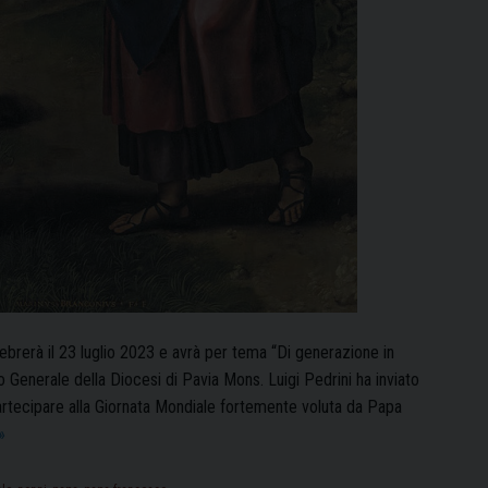
lebrerà il 23 luglio 2023 e avrà per tema “Di generazione in
io Generale della Diocesi di Pavia Mons. Luigi Pedrini ha inviato
 partecipare alla Giornata Mondiale fortemente voluta da Papa
La
»
terza
Giornata