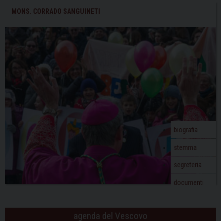
un
t
MONS. CORRADO SANGUINETI
abbraccio
N
che
a
risveglia
v
il
i
cuore
g
a
t
i
o
biografia
n
stemma
segreteria
documenti
agenda del Vescovo