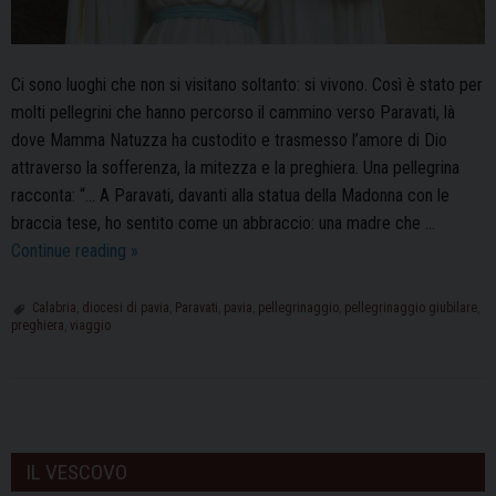
Ci sono luoghi che non si visitano soltanto: si vivono. Così è stato per
molti pellegrini che hanno percorso il cammino verso Paravati, là
dove Mamma Natuzza ha custodito e trasmesso l’amore di Dio
attraverso la sofferenza, la mitezza e la preghiera. Una pellegrina
racconta: “… A Paravati, davanti alla statua della Madonna con le
braccia tese, ho sentito come un abbraccio: una madre che …
Pellegrinaggio
Continue reading
»
giubilare
a
Calabria
,
diocesi di pavia
,
Paravati
,
pavia
,
pellegrinaggio
,
pellegrinaggio giubilare
,
preghiera
,
viaggio
Paravati
dal
19
al
P
22
o
IL VESCOVO
settembre:
s