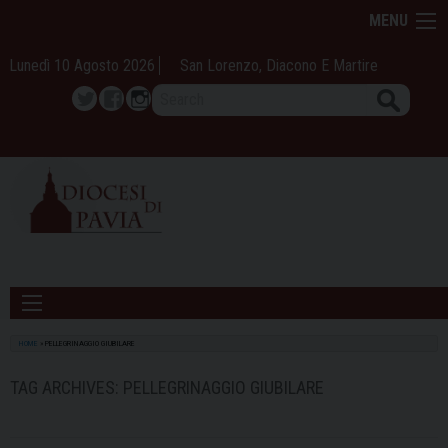
Skip
MENU
to
content
Lunedì 10 Agosto 2026
San Lorenzo, Diacono E Martire
Search
Twitter
Facebook
Instagram
HOME
»
PELLEGRINAGGIO GIUBILARE
TAG ARCHIVES:
PELLEGRINAGGIO GIUBILARE