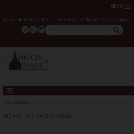
Skip
MENU
to
content
Giovedì 06 Agosto 2026
Festa Della Trasfigurazione Del Signore
Search
Twitter
Facebook
Instagram
HOME
»
PANE PER GAZA
TAG ARCHIVES:
PANE PER GAZA