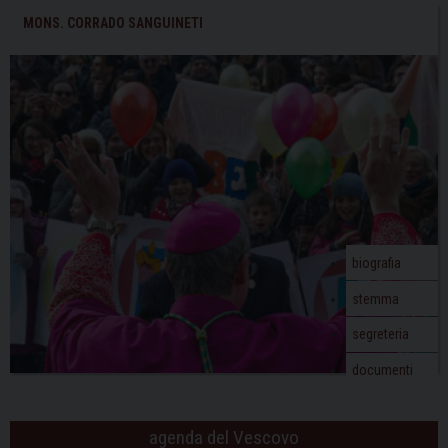
occasione
t
MONS. CORRADO SANGUINETI
della
N
festa
a
di
v
Sant’Agostino
i
g
a
t
i
o
biografia
n
stemma
segreteria
documenti
agenda del Vescovo