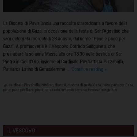
La Diocesi di Pavia lancia una raccolta straordinaria a favore della
popolazione di Gaza, in occasione della festa di Sant’Agostino che
sarà celebrata mercoledì 28 agosto, dal nome “Pane e pace per
Gaza”. A promuoverla è il Vescovo Corrado Sanguineti, che
presiederà la solenne Messa alle ore 18.30 nella basilica di San
Pietro in Ciel d’Oro, insieme al Cardinale Pierbattista Pizzaballa,
“Pane
Patriarca Latino di Gerusalemme. …
Continue reading
»
e
pace
cardinale Pizzaballa
,
conflitto
,
diocesi
,
diocesi di pavia
,
Gaza
,
pace
,
pace per Gaza
,
pane
,
pane per Gaza
,
pavia
,
terrasanta
,
vescovo corrado
,
vescovo sanguineti
per
Gaza”,
la
raccolta
P
fondi
o
IL VESCOVO
in
s