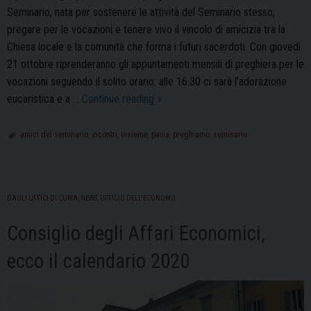
Seminario, nata per sostenere le attività del Seminario stesso,
pregare per le vocazioni e tenere vivo il vincolo di amicizia tra la
Chiesa locale e la comunità che forma i futuri sacerdoti. Con giovedì
21 ottobre riprenderanno gli appuntamenti mensili di preghiera per le
vocazioni seguendo il solito orario: alle 16.30 ci sarà l’adorazione
“Amici
eucaristica e a …
Continue reading
»
del
Seminario”:
amici del seminario
,
incontri
,
insieme
,
pavia
,
preghiamo
,
seminario
ripartono
gli
incontri
DAGLI UFFICI DI CURIA
,
NEWS
,
UFFICIO DELL'ECONOMO
Consiglio degli Affari Economici,
ecco il calendario 2020