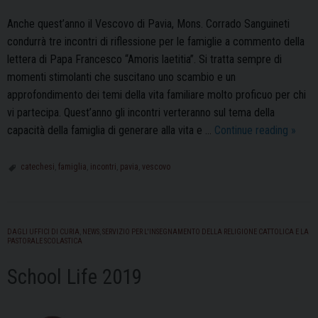
Anche quest’anno il Vescovo di Pavia, Mons. Corrado Sanguineti
condurrà tre incontri di riflessione per le famiglie a commento della
lettera di Papa Francesco “Amoris laetitia”. Si tratta sempre di
momenti stimolanti che suscitano uno scambio e un
approfondimento dei temi della vita familiare molto proficuo per chi
vi partecipa. Quest’anno gli incontri verteranno sul tema della
Pasto
capacità della famiglia di generare alla vita e …
Continue reading
»
della
Famigl
catechesi
,
famiglia
,
incontri
,
pavia
,
vescovo
torna
gli
incont
DAGLI UFFICI DI CURIA
,
NEWS
,
SERVIZIO PER L'INSEGNAMENTO DELLA RELIGIONE CATTOLICA E LA
con
PASTORALE SCOLASTICA
il
School Life 2019
Vesc
Corra