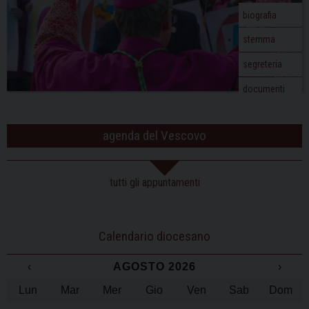
o
biografia
n
stemma
segreteria
documenti
agenda del Vescovo
tutti gli appuntamenti
Calendario diocesano
‹
AGOSTO 2026
›
Lun
Mar
Mer
Gio
Ven
Sab
Dom