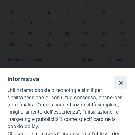
27
28
29
30
31
1
2
3
4
5
6
7
8
9
10
11
12
13
14
15
16
17
18
19
20
21
22
23
24
25
26
27
28
29
30
31
1
2
3
4
5
6
Eventi in diocesi
Impegni del vescovo
Informativa
CALENDARIO PASTORALE 2025-2026
Utilizziamo cookie o tecnologie simili per
finalità tecniche e, con il tuo consenso, anche per
altre finalità ("interazioni e funzionalità semplici",
"miglioramento dell'esperienza", "misurazione" e
"targeting e pubblicità") come specificato nella
cookie policy.
Cliccando su "accetta" acconsenti all'utilizzo dei