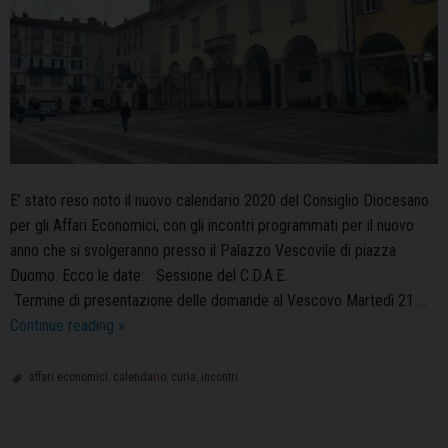
E’ stato reso noto il nuovo calendario 2020 del Consiglio Diocesano
per gli Affari Economici, con gli incontri programmati per il nuovo
anno che si svolgeranno presso il Palazzo Vescovile di piazza
Duomo. Ecco le date: Sessione del C.D.A.E.
Termine di presentazione delle domande al Vescovo Martedì 21 …
Consiglio
Continue reading
»
degli
Affari
affari economici
,
calendario
,
curia
,
incontri
Economici,
ecco