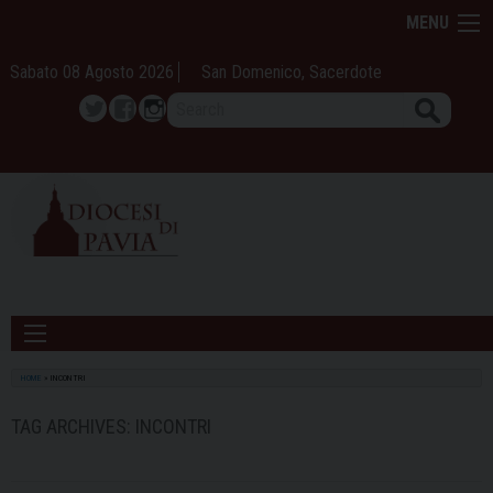
Skip
MENU
to
content
Sabato 08 Agosto 2026
San Domenico, Sacerdote
Search
Twitter
Facebook
Instagram
HOME
»
INCONTRI
TAG ARCHIVES:
INCONTRI