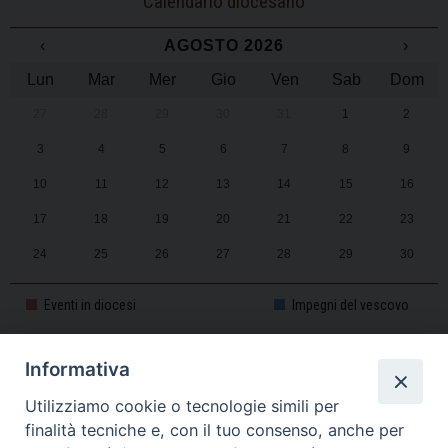
Calendario diocesano
‹
AGOSTO 2026
›
Lun
Mar
Mer
Gio
Ven
Sab
Dom
27
28
29
30
31
1
2
3
4
5
6
7
8
9
10
11
12
13
14
15
16
17
18
19
20
21
22
23
24
25
26
27
28
29
30
31
1
2
3
4
5
6
Eventi in diocesi
Impegni del vescovo
Informativa
CALENDARIO PASTORALE 2025-2026
Utilizziamo cookie o tecnologie simili per
finalità tecniche e, con il tuo consenso, anche per