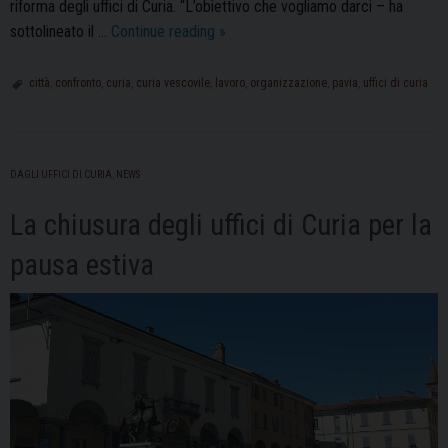
riforma degli uffici di Curia. “L’obiettivo che vogliamo darci – ha
Riforma
sottolineato il …
Continue reading
»
degli
uffici
città
,
confronto
,
curia
,
curia vescovile
,
lavoro
,
organizzazione
,
pavia
,
uffici di curia
di
Curia:
a
DAGLI UFFICI DI CURIA
,
NEWS
Mirabello
la
La chiusura degli uffici di Curia per la
“due
giorni”
pausa estiva
di
confronto