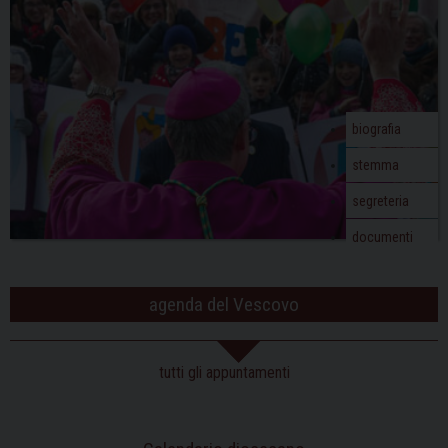
g
a
t
i
o
biografia
n
stemma
segreteria
documenti
agenda del Vescovo
tutti gli appuntamenti