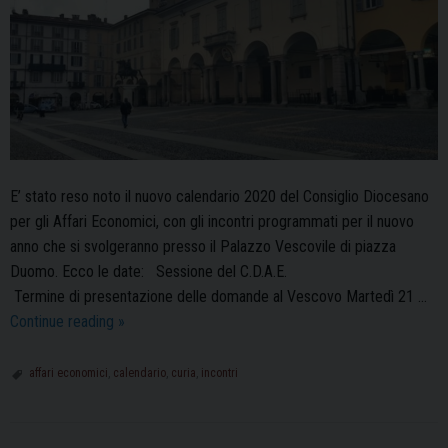
E’ stato reso noto il nuovo calendario 2020 del Consiglio Diocesano
per gli Affari Economici, con gli incontri programmati per il nuovo
anno che si svolgeranno presso il Palazzo Vescovile di piazza
Duomo. Ecco le date: Sessione del C.D.A.E.
Termine di presentazione delle domande al Vescovo Martedì 21 …
Consiglio
Continue reading
»
degli
Affari
affari economici
,
calendario
,
curia
,
incontri
Economici,
ecco
il