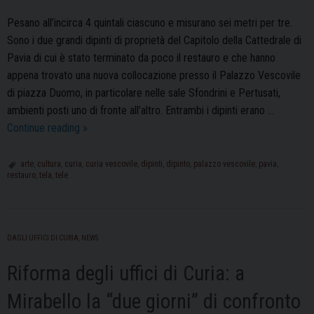
Pesano all’incirca 4 quintali ciascuno e misurano sei metri per tre.
Sono i due grandi dipinti di proprietà del Capitolo della Cattedrale di
Pavia di cui è stato terminato da poco il restauro e che hanno
appena trovato una nuova collocazione presso il Palazzo Vescovile
di piazza Duomo, in particolare nelle sale Sfondrini e Pertusati,
ambienti posti uno di fronte all’altro. Entrambi i dipinti erano …
Beni
Continue reading
»
Culturali:
due
arte
,
cultura
,
curia
,
curia vescovile
,
dipinti
,
dipinto
,
palazzo vescovile
,
pavia
,
restauro
,
tela
,
tele
nuovi
dipinti
restaurati
e
DAGLI UFFICI DI CURIA
,
NEWS
posizionati
nel
Riforma degli uffici di Curia: a
Palazzo
Mirabello la “due giorni” di confronto
Vescovile