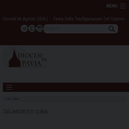
Skip
MENU
to
content
Giovedì 06 Agosto 2026
Festa Della Trasfigurazione Del Signore
Search
Twitter
Facebook
Instagram
HOME
»
CURIA
TAG ARCHIVES:
CURIA