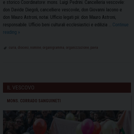
e storico Coordinatore: mons. Luigi Pedrini. Cancelleria vescovile:
don Davide Diegoli, cancelliere vescovile; don Giovanni Iacono e
don Mauro Astroni, notai. Ufficio legati pii: don Mauro Astroni,
responsabile. Ufficio beni culturali ecclesiastici e edilizia …
Continue
Il
reading
»
nuovo
organigramma
curia
,
diocesi
,
nomine
,
organigramma
,
organizzazione
,
pavia
della
Curia
Vescovile
P
di
o
Pavia
IL VESCOVO
s
t
MONS. CORRADO SANGUINETI
N
a
v
i