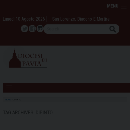
Skip
MENU
to
content
Lunedì 10 Agosto 2026
San Lorenzo, Diacono E Martire
Search
Twitter
Facebook
Instagram
HOME
»
DIPINTO
TAG ARCHIVES:
DIPINTO