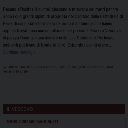
Pesano all’incirca 4 quintali ciascuno e misurano sei metri per tre.
Sono i due grandi dipinti di proprietà del Capitolo della Cattedrale di
Pavia di cui è stato terminato da poco il restauro e che hanno
appena trovato una nuova collocazione presso il Palazzo Vescovile
di piazza Duomo, in particolare nelle sale Sfondrini e Pertusati,
ambienti posti uno di fronte all’altro. Entrambi i dipinti erano …
Beni
Continue reading
»
Culturali:
due
arte
,
cultura
,
curia
,
curia vescovile
,
dipinti
,
dipinto
,
palazzo vescovile
,
pavia
,
restauro
,
tela
,
tele
nuovi
dipinti
restaurati
e
P
posizionati
o
IL VESCOVO
nel
s
Palazzo
t
MONS. CORRADO SANGUINETI
Vescovile