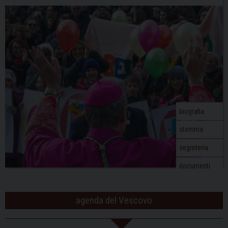
N
a
v
i
g
a
t
i
o
biografia
n
stemma
segreteria
documenti
agenda del Vescovo