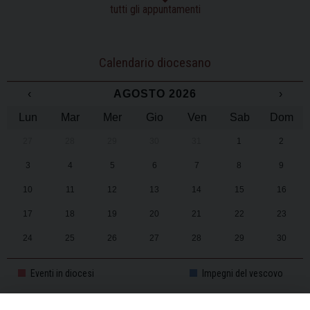
tutti gli appuntamenti
Calendario diocesano
‹
AGOSTO 2026
›
Lun
Mar
Mer
Gio
Ven
Sab
Dom
27
28
29
30
31
1
2
3
4
5
6
7
8
9
10
11
12
13
14
15
16
17
18
19
20
21
22
23
24
25
26
27
28
29
30
31
1
2
3
4
5
6
Eventi in diocesi
Impegni del vescovo