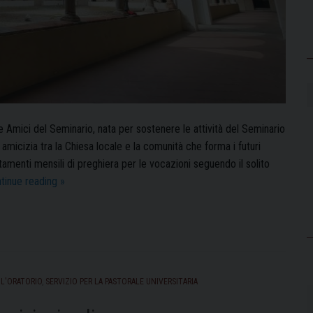
 Amici del Seminario, nata per sostenere le attività del Seminario
 amicizia tra la Chiesa locale e la comunità che forma i futuri
amenti mensili di preghiera per le vocazioni seguendo il solito
“Amici
tinue reading
»
del
Seminario”:
ripartono
gli
incontri
 L'ORATORIO
,
SERVIZIO PER LA PASTORALE UNIVERSITARIA