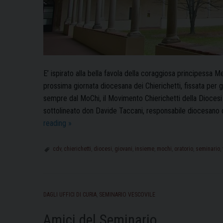
E’ ispirato alla bella favola della coraggiosa principessa M
prossima giornata diocesana dei Chierichetti, fissata per g
sempre dal MoChi, il Movimento Chierichetti della Dioces
sottolineato don Davide Taccani, responsabile diocesano 
Giornata
reading
»
Diocesana
dei
cdv
,
chierichetti
,
diocesi
,
giovani
,
insieme
,
mochi
,
oratorio
,
seminario
,
Chierichetti:
tutto
pronto
DAGLI UFFICI DI CURIA
,
SEMINARIO VESCOVILE
per
un
Amici del Seminario
grande