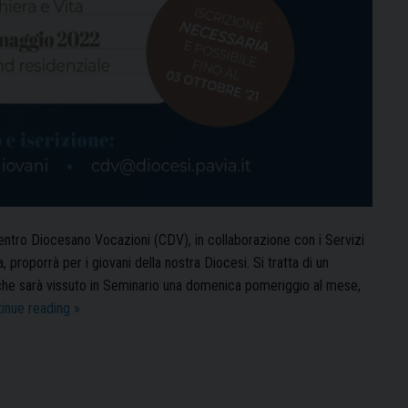
 Centro Diocesano Vocazioni (CDV), in collaborazione con i Servizi
, proporrà per i giovani della nostra Diocesi. Si tratta di un
 che sarà vissuto in Seminario una domenica pomeriggio al mese,
“Scuola
inue reading
»
di
preghiera”:
al
via