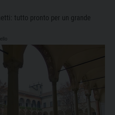
le
iscrizioni
etti: tutto pronto per un grande
online
ello