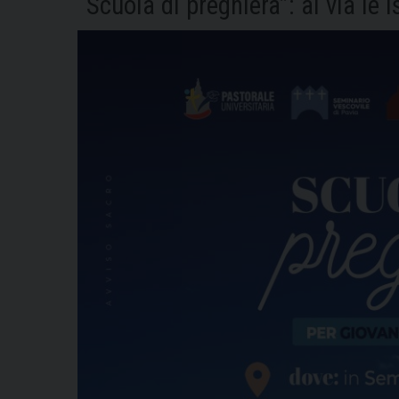
“Scuola di preghiera”: al via le i