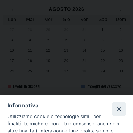
‹
AGOSTO 2026
›
Lun
Mar
Mer
Gio
Ven
Sab
Dom
27
28
29
30
31
1
2
3
4
5
6
7
8
9
10
11
12
13
14
15
16
17
18
19
20
21
22
23
24
25
26
27
28
29
30
31
1
2
3
4
5
6
Eventi in diocesi
Impegni del vescovo
Informativa
CALENDARIO PASTORALE 2025-2026
Utilizziamo cookie o tecnologie simili per
finalità tecniche e, con il tuo consenso, anche per
altre finalità ("interazioni e funzionalità semplici",