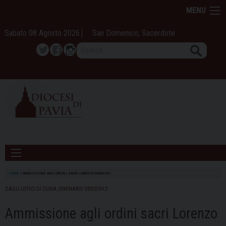
Skip
MENU
to
content
Sabato 08 Agosto 2026
San Domenico, Sacerdote
Search
Twitter
Facebook
Instagram
HOME
»
AMMISSIONE AGLI ORDINI SACRI LORENZO MANCINI
DAGLI UFFICI DI CURIA
,
SEMINARIO VESCOVILE
Ammissione agli ordini sacri Lorenzo