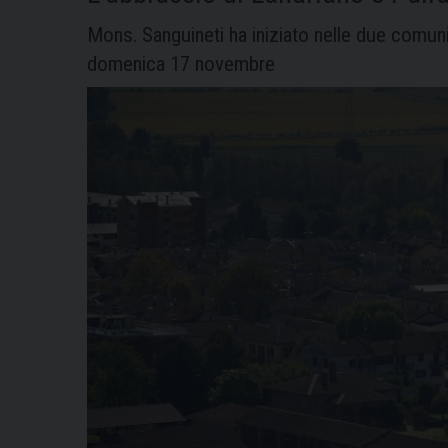
Barona
Mons. Sanguineti ha iniziato nelle due comuni
e
domenica 17 novembre
Vigalfo