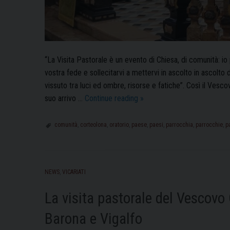
“La Visita Pastorale è un evento di Chiesa, di comunità: io
vostra fede e sollecitarvi a mettervi in ascolto in ascolto 
vissuto tra luci ed ombre, risorse e fatiche”. Così il Ves
Il
suo arrivo …
Continue reading
»
Vescovo
Corrado
comunità
,
corteolona
,
oratorio
,
paese
,
paesi
,
parrocchia
,
parrocchie
,
p
in
Visita
Pastorale
NEWS
,
VICARIATI
a
Corteolona
La visita pastorale del Vescovo
Barona e Vigalfo