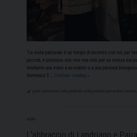
“La visita pastorale è un tempo di incontro con voi, per te
piccola, è preziosa: non vive mai solo per se stessa ma per 
tendiamo una mano a un malato o a una persona bisognosa”
La
domenica 5 …
Continue reading
»
visita
pastorale
paesi
,
parrocchie
,
unità pastorale
,
unità pastorali parrocchie
,
vescovo
del
Vescovo
Corrado
NEWS
Sanguineti
ad
L’abbraccio di Landriano e Pair
Albuzzano,