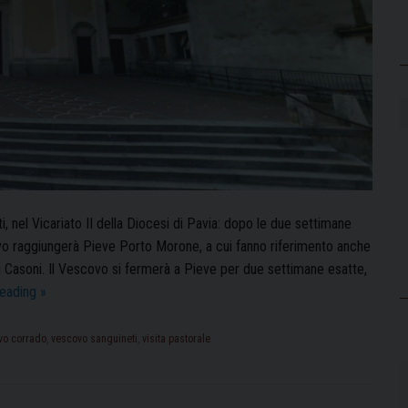
, nel Vicariato II della Diocesi di Pavia: dopo le due settimane
ovo raggiungerà Pieve Porto Morone, a cui fanno riferimento anche
 Casoni. Il Vescovo si fermerà a Pieve per due settimane esatte,
Visita
reading
»
Pastorale:
la
vo corrado
,
vescovo sanguineti
,
visita pastorale
prossima
tappa
è