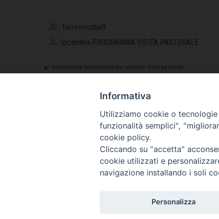
Torrevecchia9
locandina PROGRAMMA VISITA PASTORALE
torrevecchia
,
torrevecchia pia
,
vescovo
,
visita pastorale
Informativa
Utilizziamo cookie o tecnologie s
funzionalità semplici", "miglior
cookie policy.
Cliccando su "accetta" acconsent
cookie utilizzati e personalizza
navigazione installando i soli co
Personalizza
Piazza Duomo, 11 - 27100 Pavia - Tel. 0382.386511 - Fax 