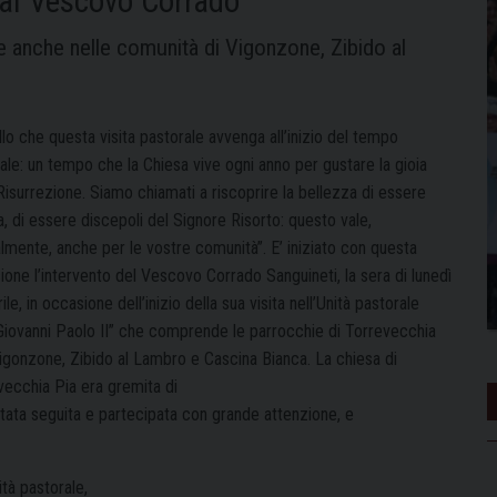
 al Vescovo Corrado
le anche nelle comunità di Vigonzone, Zibido al
llo che questa visita pastorale avvenga all’inizio del tempo
ale: un tempo che la Chiesa vive ogni anno per gustare la gioia
Risurrezione. Siamo chiamati a riscoprire la bellezza di essere
, di essere discepoli del Signore Risorto: questo vale,
lmente, anche per le vostre comunità”. E’ iniziato con questa
sione l’intervento del Vescovo Corrado Sanguineti, la sera di lunedì
ile, in occasione dell’inizio della sua visita nell’Unità pastorale
Giovanni Paolo II” che comprende le parrocchie di Torrevecchia
Vigonzone, Zibido al Lambro e Cascina Bianca. La chiesa di
vecchia Pia era gremita di
è stata seguita e partecipata con grande attenzione, e
tà pastorale,