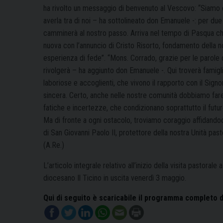
ha rivolto un messaggio di benvenuto al Vescovo: “Siamo 
averla tra di noi – ha sottolineato don Emanuele -: per du
camminerà al nostro passo. Arriva nel tempo di Pasqua ch
nuova con l’annuncio di Cristo Risorto, fondamento della n
esperienza di fede”. “Mons. Corrado, grazie per le parole 
rivolgerà – ha aggiunto don Emanuele -. Qui troverà famigl
laboriose e accoglienti, che vivono il rapporto con il Sign
sincera. Certo, anche nelle nostre comunità dobbiamo fare
fatiche e incertezze, che condizionano soprattutto il futur
Ma di fronte a ogni ostacolo, troviamo coraggio affidandoc
di San Giovanni Paolo II, protettore della nostra Unità past
(A.Re.)
L’articolo integrale relativo all’inizio della visita pastora
diocesano Il Ticino in uscita venerdì 3 maggio.
Qui di seguito è scaricabile il programma completo de