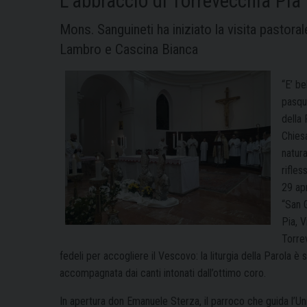
L’abbraccio di Torrevecchia Pia
Mons. Sanguineti ha iniziato la visita pastora
Lambro e Cascina Bianca
“E’ be
pasqu
della 
Chiesa
natura
rifles
29 apr
“San 
Pia, 
Torre
fedeli per accogliere il Vescovo: la liturgia della Parola 
accompagnata dai canti intonati dall’ottimo coro.
In apertura don Emanuele Sterza, il parroco che guida l’Uni