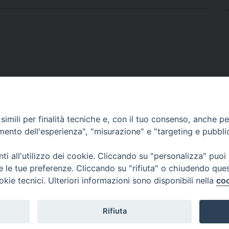
imili per finalità tecniche e, con il tuo consenso, anche per 
amento dell'esperienza", "misurazione" e "targeting e pubbli
i all'utilizzo dei cookie. Cliccando su "personalizza" puoi
re le tue preferenze. Cliccando su "rifiuta" o chiudendo que
okie tecnici. Ulteriori informazioni sono disponibili nella
coo
Rifiuta
0382.386525 -
servizigenerali@diocesi.pavia.it
-
Privacy policy