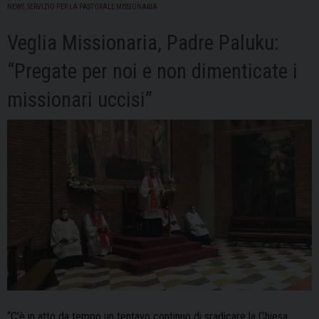
Albertario,
NEWS
,
SERVIZIO PER LA PASTORALE MISSIONARIA
originario
Veglia Missionaria, Padre Paluku:
di
Vigonzone
“Pregate per noi e non dimenticate i
missionari uccisi”
“C’è in atto da tempo un tentavo continuo di sradicare la Chiesa