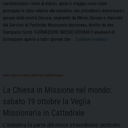
caratterizzato i mesi di marzo, aprile e maggio, sono state
prorogate le date relative alle iniziative che potrebbero interessare i
giovani della nostra Diocesi, segnalate da Missio Giovani e rilanciate
dal Servizio di Pastorale Missionaria diocesano, diretto da don
Giampaolo Sordi. FORMAZIONE MISSIO GIOVANI Il weekend di
Le
formazione aperto a tutti i giovani che …
Continue reading
»
novità
da
Missio
Giovani
NEWS
,
SERVIZIO PER LA PASTORALE MISSIONARIA
La Chiesa in Missione nel mondo:
sabato 19 ottobre la Veglia
Missionaria in Cattedrale
L’iniziativa fa parte del mese straordinario dedicato