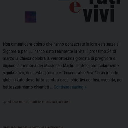
Non dimenticare coloro che hanno consacrato la loro esistenza al
Signore e per Lui hanno dato realmente la vita: il prossimo 24 di
marzo la Chiesa celebra la ventottesima giornata di preghiera e
digiuno in memoria dei Missionari Martiri. Il titolo, particolarmente
significativo, di questa giornata è “Innamorati e Vivi: “In un mondo
globalizzato dove tutto sembra caos, obiettivi confusi, oscurità, noi
La
battezzati siamo chiamati …
Continue reading
»
Giornata
di
chiesa
,
martiri
,
martirio
,
missionari
,
missioni
digiuno
e
preghiera
NEWS
,
SERVIZIO PER LA PASTORALE MISSIONARIA