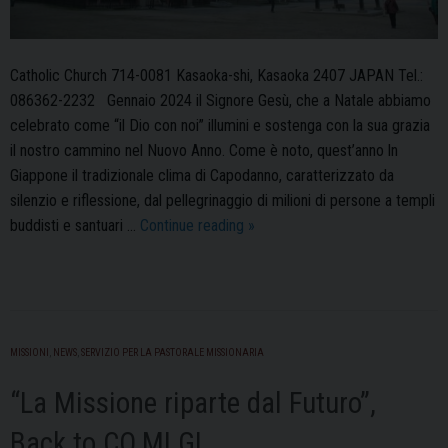
Catholic Church 714-0081 Kasaoka-shi, Kasaoka 2407 JAPAN Tel.:
086362-2232 Gennaio 2024 il Signore Gesù, che a Natale abbiamo
celebrato come “il Dio con noi” illumini e sostenga con la sua grazia
il nostro cammino nel Nuovo Anno. Come è noto, quest’anno ln
Giappone il tradizionale clima di Capodanno, caratterizzato da
silenzio e riflessione, dal pellegrinaggio di milioni di persone a templi
Missioni:
buddisti e santuari …
Continue reading
»
la
lettera
di
Padre
Giampiero
MISSIONI
,
NEWS
,
SERVIZIO PER LA PASTORALE MISSIONARIA
Bruni
“La Missione riparte dal Futuro”,
Back to CO.MI.GI