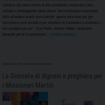
Cattolica che viene messo in atto uccidendo consacrati e laici
cattolici e distruggendo tante chiese. Noi continuiamo nonostante
tutto ad andare avanti: ecco perché questa sera sono qui, per
raccontarvi cosa accade e per chiedervi di continuare a sostenerci
ed a pregare per noi”. Così Padre Jerome Paluku, Segretario
Veglia
Generale per la Cooperazione …
Continue reading
»
Missionaria,
Padre
Paluku:
“Pregate
per
NEWS
,
SERVIZIO PER LA PASTORALE MISSIONARIA
noi
La Giornata di digiuno e preghiera per
e
non
i Missionari Martiri
dimenticate
i
missionari
uccisi”