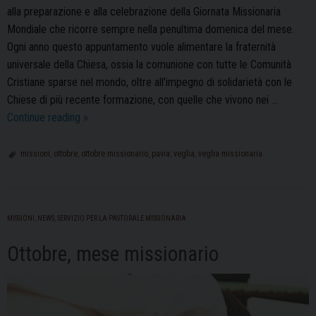
alla preparazione e alla celebrazione della Giornata Missionaria
Mondiale che ricorre sempre nella penultima domenica del mese.
Ogni anno questo appuntamento vuole alimentare la fraternità
universale della Chiesa, ossia la comunione con tutte le Comunità
Cristiane sparse nel mondo, oltre all’impegno di solidarietà con le
Chiese di più recente formazione, con quelle che vivono nei …
Veglia
Continue reading
»
Missionaria,
appuntamento
missioni
,
ottobre
,
ottobre missionario
,
pavia
,
veglia
,
veglia missionaria
il
23
ottobre
MISSIONI
,
NEWS
,
SERVIZIO PER LA PASTORALE MISSIONARIA
Ottobre, mese missionario