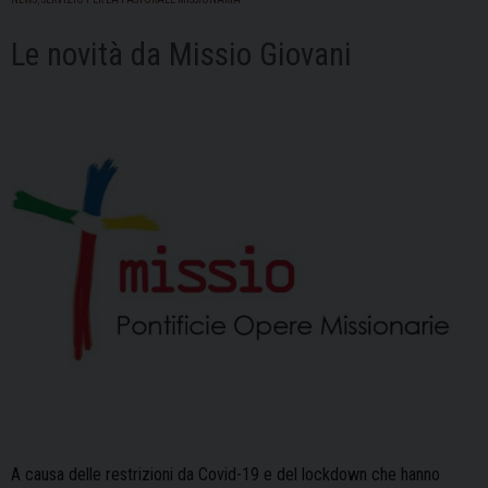
per
i
Le novità da Missio Giovani
Missionari
Martiri
A causa delle restrizioni da Covid-19 e del lockdown che hanno