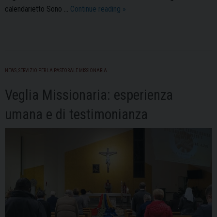
Dall’Ufficio
calendarietto Sono …
Continue reading
»
Missionario:
“SII
IL
SOGNO
DI
NEWS
,
SERVIZIO PER LA PASTORALE MISSIONARIA
DIO!”
Veglia Missionaria: esperienza
umana e di testimonianza