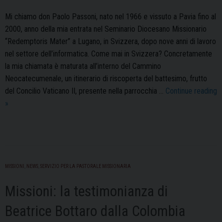
Mi chiamo don Paolo Passoni, nato nel 1966 e vissuto a Pavia fino al
2000, anno della mia entrata nel Seminario Diocesano Missionario
“Redemptoris Mater” a Lugano, in Svizzera, dopo nove anni di lavoro
nel settore dell’informatica. Come mai in Svizzera? Concretamente
la mia chiamata è maturata all’interno del Cammino
Neocatecumenale, un itinerario di riscoperta del battesimo, frutto
del Concilio Vaticano II, presente nella parrocchia …
Continue reading
Missioni:
»
la
testimonianza
di
don
Paolo
MISSIONI
,
NEWS
,
SERVIZIO PER LA PASTORALE MISSIONARIA
Passoni
Missioni: la testimonianza di
in
Romania
Beatrice Bottaro dalla Colombia