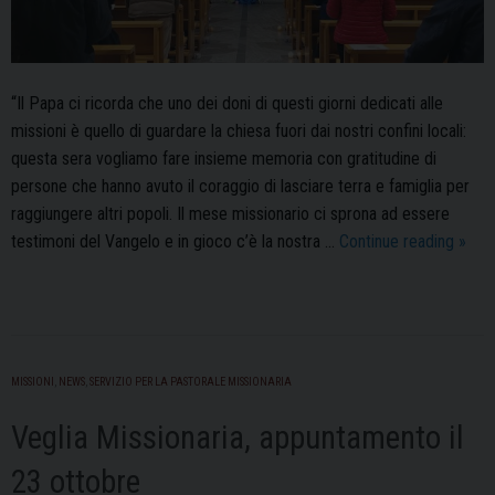
“Il Papa ci ricorda che uno dei doni di questi giorni dedicati alle
missioni è quello di guardare la chiesa fuori dai nostri confini locali:
questa sera vogliamo fare insieme memoria con gratitudine di
persone che hanno avuto il coraggio di lasciare terra e famiglia per
raggiungere altri popoli. Il mese missionario ci sprona ad essere
Vegli
testimoni del Vangelo e in gioco c’è la nostra …
Continue reading
»
Missi
espe
uman
e
di
MISSIONI
,
NEWS
,
SERVIZIO PER LA PASTORALE MISSIONARIA
testi
Veglia Missionaria, appuntamento il
23 ottobre