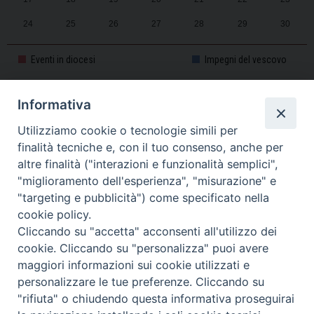
24
25
26
27
28
29
30
31
1
2
3
4
5
6
Eventi in diocesi
Impegni del vescovo
Informativa
CALENDARIO PASTORALE 2025-2026
Utilizziamo cookie o tecnologie simili per
finalità tecniche e, con il tuo consenso, anche per
altre finalità ("interazioni e funzionalità semplici",
"miglioramento dell'esperienza", "misurazione" e
"targeting e pubblicità") come specificato nella
cookie policy.
Cliccando su "accetta" acconsenti all'utilizzo dei
cookie. Cliccando su "personalizza" puoi avere
maggiori informazioni sui cookie utilizzati e
personalizzare le tue preferenze. Cliccando su
Piazza Duomo, 11 - 27100 Pavia - Tel. 0382.386511 - Fax
"rifiuta" o chiudendo questa informativa proseguirai
Twitter
Faceb
I
0382.386525 -
servizigenerali@diocesi.pavia.it
-
Privacy policy