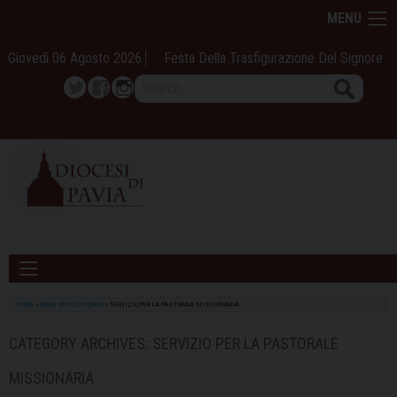
Skip
MENU
to
content
Giovedì 06 Agosto 2026
Festa Della Trasfigurazione Del Signore
Search
Twitter
Facebook
Instagram
HOME
»
DAGLI UFFICI DI CURIA
»
SERVIZIO PER LA PASTORALE MISSIONARIA
CATEGORY ARCHIVES:
SERVIZIO PER LA PASTORALE
MISSIONARIA