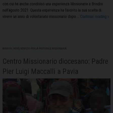
con cui ha anche condiviso una esperienza Missionaria a Brindisi
nell’agosto 2021. Questa esperienza ha favorito la sua scelta di
Mis
vivere un anno di volontariato missionario dopo …
Continue reading
»
la
tes
di
Bea
Bot
MISSIONI
,
NEWS
,
SERVIZIO PER LA PASTORALE MISSIONARIA
dall
Centro Missionario diocesano: Padre
Col
Pier Luigi Maccalli a Pavia