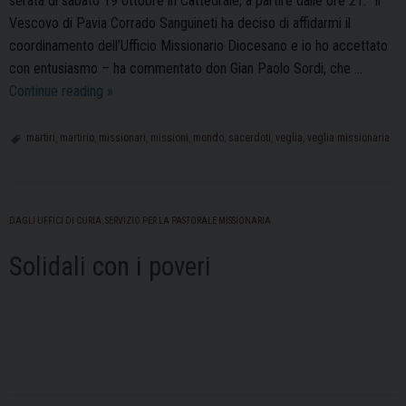
serata di sabato 19 ottobre in Cattedrale, a partire dalle ore 21: “Il
Vescovo di Pavia Corrado Sanguineti ha deciso di affidarmi il
coordinamento dell’Ufficio Missionario Diocesano e io ho accettato
con entusiasmo – ha commentato don Gian Paolo Sordi, che …
La
Continue reading
»
Chiesa
in
martiri
,
martirio
,
missionari
,
missioni
,
mondo
,
sacerdoti
,
veglia
,
veglia missionaria
Missione
nel
mondo:
DAGLI UFFICI DI CURIA
,
SERVIZIO PER LA PASTORALE MISSIONARIA
sabato
19
Solidali con i poveri
ottobre
la
Veglia
Missionaria
in
Cattedrale