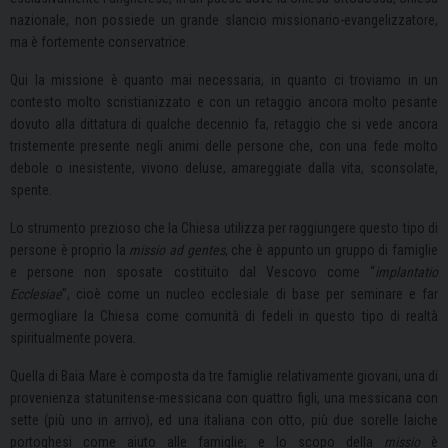
nazionale, non possiede un grande slancio missionario-evangelizzatore,
ma è fortemente conservatrice.
Qui la missione è quanto mai necessaria, in quanto ci troviamo in un
contesto molto scristianizzato e con un retaggio ancora molto pesante
dovuto alla dittatura di qualche decennio fa, retaggio che si vede ancora
tristemente presente negli animi delle persone che, con una fede molto
debole o inesistente, vivono deluse, amareggiate dalla vita, sconsolate,
spente.
Lo strumento prezioso che la Chiesa utilizza per raggiungere questo tipo di
persone è proprio la
missio ad gentes
, che è appunto un gruppo di famiglie
e persone non sposate costituito dal Vescovo come “
implantatio
Ecclesiae
”, cioè come un nucleo ecclesiale di base per seminare e far
germogliare la Chiesa come comunità di fedeli in questo tipo di realtà
spiritualmente povera.
Quella di Baia Mare è composta da tre famiglie relativamente giovani, una di
provenienza statunitense-messicana con quattro figli, una messicana con
sette (più uno in arrivo), ed una italiana con otto, più due sorelle laiche
portoghesi come aiuto alle famiglie; e lo scopo della
missio
è