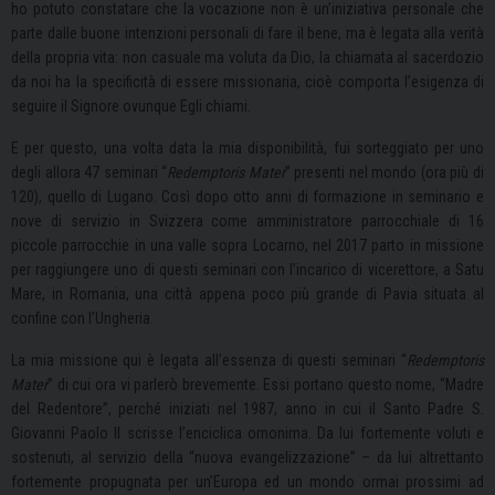
ho potuto constatare che la vocazione non è un’iniziativa personale che
parte dalle buone intenzioni personali di fare il bene, ma è legata alla verità
della propria vita: non casuale ma voluta da Dio, la chiamata al sacerdozio
da noi ha la specificità di essere missionaria, cioè comporta l’esigenza di
seguire il Signore ovunque Egli chiami.
E per questo, una volta data la mia disponibilità, fui sorteggiato per uno
degli allora 47 seminari “
Redemptoris Mater
” presenti nel mondo (ora più di
120), quello di Lugano. Così dopo otto anni di formazione in seminario e
nove di servizio in Svizzera come amministratore parrocchiale di 16
piccole parrocchie in una valle sopra Locarno, nel 2017 parto in missione
per raggiungere uno di questi seminari con l’incarico di vicerettore, a Satu
Mare, in Romania, una città appena poco più grande di Pavia situata al
confine con l’Ungheria.
La mia missione qui è legata all’essenza di questi seminari “
Redemptoris
Mater
” di cui ora vi parlerò brevemente. Essi portano questo nome, “Madre
del Redentore”, perché iniziati nel 1987, anno in cui il Santo Padre S.
Giovanni Paolo II scrisse l’enciclica omonima. Da lui fortemente voluti e
sostenuti, al servizio della “nuova evangelizzazione” – da lui altrettanto
fortemente propugnata per un’Europa ed un mondo ormai prossimi ad