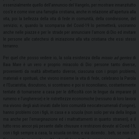
essenzialmente quello dell’annuncio del Vangelo, per mostrare innanzitutto
cos’è e come vive una famiglia cristiana, anche in relazione all’apertura alla
vita, poi la bellezza della vita di fede in comunità, della condivisione, del
servizio; e, quando la scomparsa del Covid-19 lo permetterà, usciranno
anche nelle piazze e per le strade per annunciare l’amore di Dio ed invitare
le persone alle catechesi di iniziazione alla vita cristiana che essi stessi
terranno.
Per quel che posso vedere io, la sola esistenza della
missio ad gentes
di
Baia Mare è un vero e proprio miracolo di Dio: persone tanto diverse,
provenienti da realtà altrettanto diverse, ciascuna con i propri problemi,
materiali e spirituali, che vivono insieme la vita di fede, celebrano la Parola
e l’Eucaristia, discutono, si scontrano e poi si riconciliano, costantemente
tentate di tornarsene a casa per le difficoltà con le lingue da imparare (il
rumeno e l’ungherese) e le ristrettezze economiche (nessuno di loro lavora
ma vivono degli aiuti inviati dalle loro comunità neocatecumenali d’origine),
hanno problemi con i figli, in casa e a scuola (non solo per via della lingua
ma anche per l’emarginazione ed i maltrattamenti in quanto stranieri), e il
tutto reso ancor più pesante dalle chiusure e restrizioni dovute al Covid-19,
con i figli sempre a casa, la scuola on-line, e via dicendo… beh, se non c’è