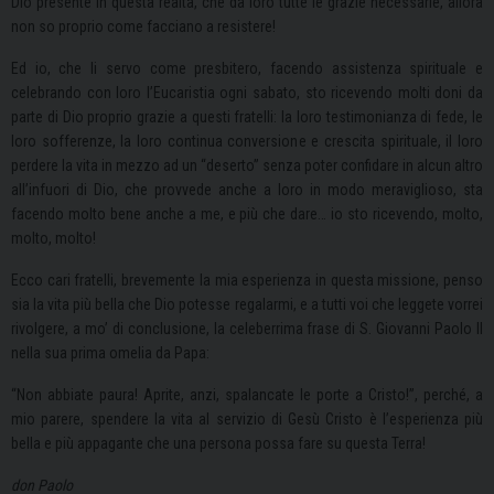
Dio presente in questa realtà, che dà loro tutte le grazie necessarie, allora
non so proprio come facciano a resistere!
Ed io, che li servo come presbitero, facendo assistenza spirituale e
celebrando con loro l’Eucaristia ogni sabato, sto ricevendo molti doni da
parte di Dio proprio grazie a questi fratelli: la loro testimonianza di fede, le
loro sofferenze, la loro continua conversione e crescita spirituale, il loro
perdere la vita in mezzo ad un “deserto” senza poter confidare in alcun altro
all’infuori di Dio, che provvede anche a loro in modo meraviglioso, sta
facendo molto bene anche a me, e più che dare… io sto ricevendo, molto,
molto, molto!
Ecco cari fratelli, brevemente la mia esperienza in questa missione, penso
sia la vita più bella che Dio potesse regalarmi, e a tutti voi che leggete vorrei
rivolgere, a mo’ di conclusione, la celeberrima frase di S. Giovanni Paolo II
nella sua prima omelia da Papa:
“Non abbiate paura! Aprite, anzi, spalancate le porte a Cristo!”, perché, a
mio parere, spendere la vita al servizio di Gesù Cristo è l’esperienza più
bella e più appagante che una persona possa fare su questa Terra!
don Paolo