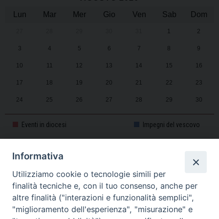
Lun
Mar
Mer
Gio
Ven
Sab
Dom
27
28
29
30
31
1
2
3
4
5
6
7
8
9
10
11
12
13
14
15
16
17
18
19
20
21
22
23
24
25
26
27
28
29
30
31
1
2
3
4
5
6
Eventi in diocesi
Impegni del vescovo
Informativa
CALENDARIO PASTORALE 2025-2026
Utilizziamo cookie o tecnologie simili per
finalità tecniche e, con il tuo consenso, anche per
altre finalità ("interazioni e funzionalità semplici",
"miglioramento dell'esperienza", "misurazione" e