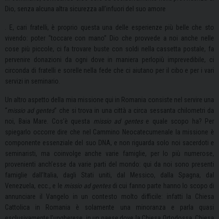
Dio, senza alcuna altra sicurezza all’infuori del suo amore
. E, cari fratelli, è proprio questa una delle esperienze più belle che sto
vivendo: poter “toccare con mano” Dio che provvede a noi anche nelle
cose più piccole, ci fa trovare buste con soldi nella cassetta postale, fa
pervenire donazioni da ogni dove in maniera perlopiù imprevedibile, ci
circonda di fratelli e sorelle nella fede che ci aiutano per il cibo e per i vari
servizi in seminario.
Un altro aspetto della mia missione qui in Romania consiste nel servire una
“
missio ad gentes
” che si trova in una città a circa sessanta chilometri da
noi, Baia Mare. Cos’è questa
missio ad gentes
e quale scopo ha? Per
spiegarlo occorre dire che nel Cammino Neocatecumenale la missione è
componente essenziale del suo DNA, e non riguarda solo noi sacerdoti e
seminaristi, ma coinvolge anche varie famiglie, per lo più numerose,
provenienti anch’esse da varie parti del mondo: qui da noi sono presenti
famiglie dall’Italia, dagli Stati uniti, dal Messico, dalla Spagna, dal
Venezuela, ecc., e le
missio ad gentes
di cui fanno parte hanno lo scopo di
annunciare il Vangelo in un contesto molto difficile: infatti la Chiesa
Cattolica in Romania è solamente una minoranza e parla quasi
esclusivamente l’ungherese, in un paese dove la Chiesa Ortodossa, Chiesa