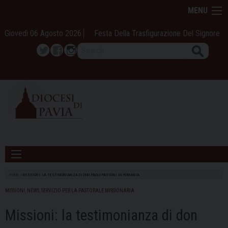
Skip
MENU
to
content
Giovedì 06 Agosto 2026
Festa Della Trasfigurazione Del Signore
Search
Twitter
Facebook
Instagram
HOME
»
MISSIONI: LA TESTIMONIANZA DI DON PAOLO PASSONI IN ROMANIA
MISSIONI
,
NEWS
,
SERVIZIO PER LA PASTORALE MISSIONARIA
Missioni: la testimonianza di don