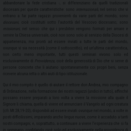
abbandonare la fede cristiana -, si differenziano da quelli tradizionali
diocesani per queste caratteristiche: sono
internazionali
, nel senso che vi
entrano a far parte ragazzi provenienti da varie parti del mondo; sono
diocesani
, cioè costituiti sotto l’autorità del Vescovo diocesano; sono
missionari
, nel senso che qui i presbiteri vengono formati per amare e
servire la Chiesa universale, cioè non sono solo al servizio della Diocesi di
appartenenza, ma pronti ad essere inviati a tutte le parti del mondo,
ovunque vi sia necessità (come il sottoscritto); ed un’ultima caratteristica,
non certo meno importante, tutti questi seminari vivono solo ed
esclusivamente di
Provvidenza
, cioè della generosità di Dio che si serve di
persone concrete che li aiutano spontaneamente coi propri beni, senza
ricevere alcuna retta o altri aiuti di tipo istituzionale.
Qui il mio compito è quello di aiutare il rettore don Andrea, mio compagno
di Ordinazione, nella formazione dei nostri ragazzi (undici in tutto), affinché
possano essere preparati a loro volta a vivere la missione alla quale il
Signore li chiama, quella di vivere ed annunciare il Vangelo ad ogni creatura
(cfr. Mt 28,19-20); disponibili ad essere inviati ovunque nel mondo, a volte in
posti difficilissimi, imparando anche lingue nuove, come è accaduto a tanti
nostri compagni; e, soprattutto, a continuare a vivere l’esperienza che si fa
in seminario, confidando cioè solo ed esclusivamente nella provvidenza di