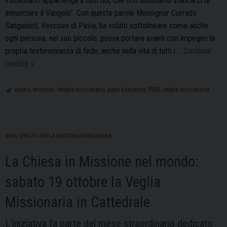
missionario appartenga a tutti noi, che non dobbiamo stancarci di
annunciare il Vangelo”. Con queste parole Monsignor Corrado
Sanguineti, Vescovo di Pavia, ha voluto sottolineare come anche
ogni persona, nel suo piccolo, possa portare avanti con impegno la
propria testimonianza di fede, anche nella vita di tutti i …
Continue
Veglia
reading
»
Missionaria
in
estero
,
missioni
,
ottobre missionario
,
papa francesco
,
PIME
,
veglia missionaria
Cattedrale:
la
testimonianza
NEWS
,
SERVIZIO PER LA PASTORALE MISSIONARIA
di
don
La Chiesa in Missione nel mondo:
Maurilio
Basilico
sabato 19 ottobre la Veglia
Missionaria in Cattedrale
L’iniziativa fa parte del mese straordinario dedicato