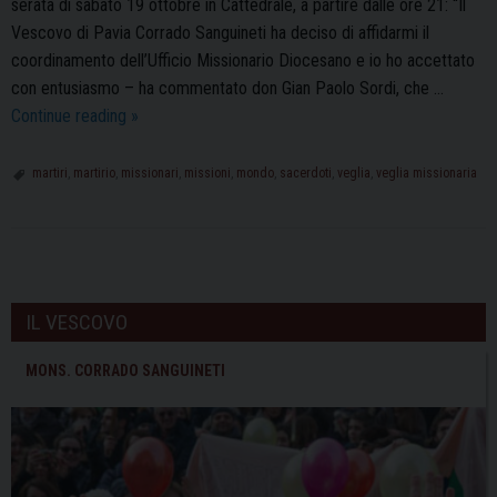
serata di sabato 19 ottobre in Cattedrale, a partire dalle ore 21: “Il
Vescovo di Pavia Corrado Sanguineti ha deciso di affidarmi il
coordinamento dell’Ufficio Missionario Diocesano e io ho accettato
con entusiasmo – ha commentato don Gian Paolo Sordi, che …
La
Continue reading
»
Chiesa
in
martiri
,
martirio
,
missionari
,
missioni
,
mondo
,
sacerdoti
,
veglia
,
veglia missionaria
Missione
nel
mondo:
P
sabato
o
19
IL VESCOVO
s
ottobre
la
t
MONS. CORRADO SANGUINETI
Veglia
N
Missionaria
a
in
v
Cattedrale
i