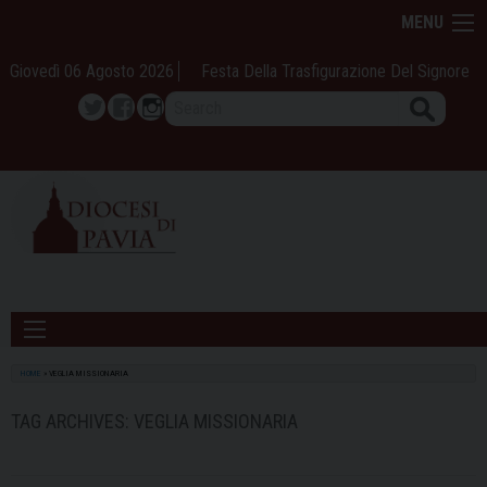
Skip
MENU
to
content
Giovedì 06 Agosto 2026
Festa Della Trasfigurazione Del Signore
Search
Twitter
Facebook
Instagram
HOME
»
VEGLIA MISSIONARIA
TAG ARCHIVES:
VEGLIA MISSIONARIA