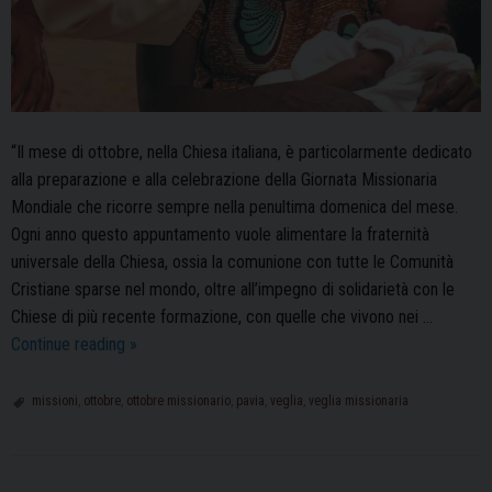
“Il mese di ottobre, nella Chiesa italiana, è particolarmente dedicato
alla preparazione e alla celebrazione della Giornata Missionaria
Mondiale che ricorre sempre nella penultima domenica del mese.
Ogni anno questo appuntamento vuole alimentare la fraternità
universale della Chiesa, ossia la comunione con tutte le Comunità
Cristiane sparse nel mondo, oltre all’impegno di solidarietà con le
Chiese di più recente formazione, con quelle che vivono nei …
Veglia
Continue reading
»
Missionaria,
appuntamento
missioni
,
ottobre
,
ottobre missionario
,
pavia
,
veglia
,
veglia missionaria
il
23
ottobre