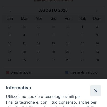
‹
AGOSTO 2026
›
Lun
Mar
Mer
Gio
Ven
Sab
Dom
27
28
29
30
31
1
2
3
4
5
6
7
8
9
10
11
12
13
14
15
16
17
18
19
20
21
22
23
24
25
26
27
28
29
30
31
1
2
3
4
5
6
Eventi in diocesi
Impegni del vescovo
Informativa
CALENDARIO PASTORALE 2025-2026
Utilizziamo cookie o tecnologie simili per
finalità tecniche e, con il tuo consenso, anche per