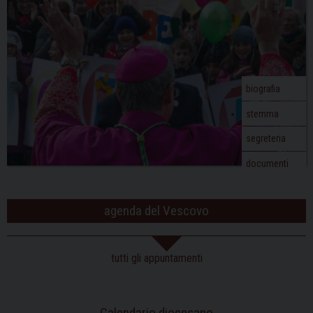
g
a
t
i
o
biografia
n
stemma
segreteria
documenti
agenda del Vescovo
tutti gli appuntamenti
Calendario diocesano