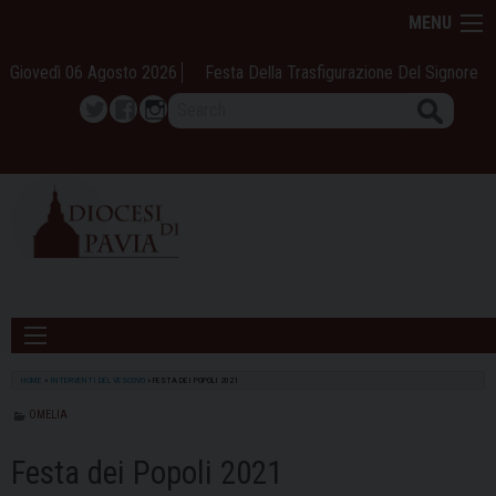
Skip
MENU
to
content
Giovedì 06 Agosto 2026
Festa Della Trasfigurazione Del Signore
Search
Twitter
Facebook
Instagram
HOME
»
INTERVENTI DEL VESCOVO
»
FESTA DEI POPOLI 2021
OMELIA
Festa dei Popoli 2021