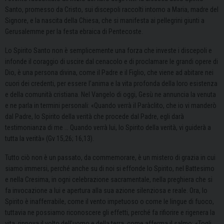
Santo, promesso da Cristo, sui discepoli raccolti intorno a Maria, madre del
Signore, e la nascita della Chiesa, che si manifesta ai pellegrini giunti a
Gerusalemme per la festa ebraica di Pentecoste.
Lo Spirito Santo non è semplicemente una forza che investe i discepoli e
infonde il coraggio di uscire dal cenacolo e di proclamare le grandi opere di
Dio, è una persona divina, come il Padre e il Figlio, che viene ad abitare nei
cuori dei credenti, per essere l’anima e la vita profonda della loro esistenza
e della comunità cristiana. Nel Vangelo di oggi, Gesù ne annuncia la venuta
e ne parla in termini personali: «Quando verrà il Paràclito, che io vi manderò
dal Padre, lo Spirito della verità che procede dal Padre, egli darà
testimonianza di me … Quando verrà lui, lo Spirito della verità, vi guiderà a
tutta la verità» (Gv 15,26; 16,13).
Tutto ciò non è un passato, da commemorare, è un mistero di grazia in cui
siamo immersi, perché anche su di noi si effonde lo Spirito, nel Battesimo
e nella Cresima, in ogni celebrazione sacramentale, nella preghiera che si
fa invocazione a lui e apertura alla sua azione silenziosa e reale. Ora, lo
Spirito è inafferrabile, come il vento impetuoso o come le lingue di fuoco,
tuttavia ne possiamo riconoscere gli effetti, perché fa rifiorire e rigenera la
vita, rinnova il volto dell’uomo e della terra, come afferma il salmo: «Togli