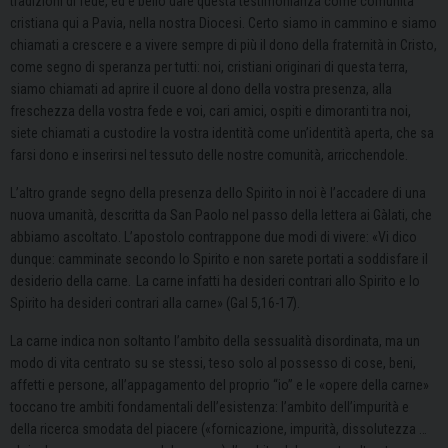
tradizioni di fede, ed è bello dare questa testimonianza come comunità
cristiana qui a Pavia, nella nostra Diocesi. Certo siamo in cammino e siamo
chiamati a crescere e a vivere sempre di più il dono della fraternità in Cristo,
come segno di speranza per tutti: noi, cristiani originari di questa terra,
siamo chiamati ad aprire il cuore al dono della vostra presenza, alla
freschezza della vostra fede e voi, cari amici, ospiti e dimoranti tra noi,
siete chiamati a custodire la vostra identità come un’identità aperta, che sa
farsi dono e inserirsi nel tessuto delle nostre comunità, arricchendole.
L’altro grande segno della presenza dello Spirito in noi è l’accadere di una
nuova umanità, descritta da San Paolo nel passo della lettera ai Gàlati, che
abbiamo ascoltato. L’apostolo contrappone due modi di vivere: «Vi dico
dunque: camminate secondo lo Spirito e non sarete portati a soddisfare il
desiderio della carne.
La carne infatti ha desideri contrari allo Spirito e lo
Spirito ha desideri contrari alla carne» (Gal 5,16-17).
La carne indica non soltanto l’ambito della sessualità disordinata, ma un
modo di vita centrato su se stessi, teso solo al possesso di cose, beni,
affetti e persone, all’appagamento del proprio “io” e le «opere della carne»
toccano tre ambiti fondamentali dell’esistenza: l’ambito dell’impurità e
della ricerca smodata del piacere («fornicazione, impurità, dissolutezza …