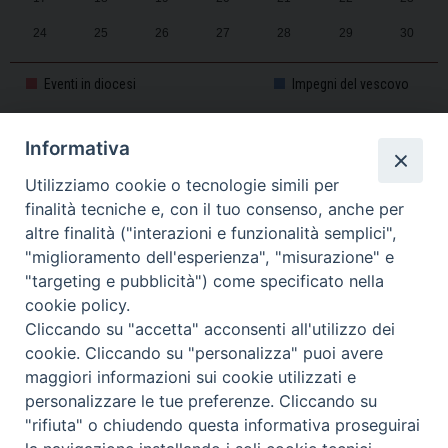
24
25
26
27
28
29
30
31
1
2
3
4
5
6
Eventi in diocesi
Impegni del vescovo
Informativa
CALENDARIO PASTORALE 2025-2026
Utilizziamo cookie o tecnologie simili per
finalità tecniche e, con il tuo consenso, anche per
altre finalità ("interazioni e funzionalità semplici",
"miglioramento dell'esperienza", "misurazione" e
"targeting e pubblicità") come specificato nella
cookie policy.
Cliccando su "accetta" acconsenti all'utilizzo dei
cookie. Cliccando su "personalizza" puoi avere
maggiori informazioni sui cookie utilizzati e
personalizzare le tue preferenze. Cliccando su
Piazza Duomo, 11 - 27100 Pavia - Tel. 0382.386511 - Fax
"rifiuta" o chiudendo questa informativa proseguirai
Twitter
Faceb
I
0382.386525 -
servizigenerali@diocesi.pavia.it
-
Privacy policy