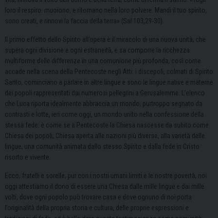
loro il respiro: muoiono, e ritornano nella loro polvere. Mandi il tuo spirito,
sono creati, e rinnovi la faccia della terra» (Sal 103,29-30).
Il primo effetto dello Spirito all’opera è il miracolo di una nuova unità, che
supera ogni divisione e ogni estraneità, e sa comporre la ricchezza
multiforme delle differenze in una comunione più profonda, così come
accade nella scena della Pentecoste negli Atti: i discepoli, colmati di Spirito
Santo, cominciano a parlare in altre lingue e sono le lingue native e materne
dei popoli rappresentati dai numerosi pellegrini a Gerusalemme. L’elenco
che Luca riporta idealmente abbraccia un mondo, purtroppo segnato da
contrasti e lotte, ieri come oggi, un mondo unito nella confessione della
stessa fede: è come se a Pentecoste la Chiesa nascesse da subito come
Chiesa dei popoli, Chiesa aperta alle nazioni più diverse, alla varietà delle
lingue, una comunità animata dallo stesso Spirito e dalla fede in Cristo
risorto e vivente.
Ecco, fratelli e sorelle, pur con i nostri umani limiti e le nostre povertà, noi
oggi attestiamo il dono di essere una Chiesa dalle mille lingue e dai mille
volti, dove ogni popolo può trovare casa e dove ognuno di noi porta
l’originalità della propria storia e cultura, delle proprie espressioni e