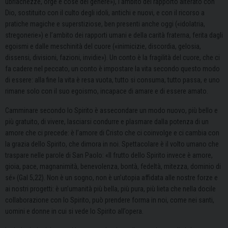
ubriachezze, orge e cose del genere»), l’ambito del rapporto alterato con
Dio, sostituito con il culto degli idoli, antichi e nuovi, e con il ricorso a
pratiche magiche e superstiziose, ben presenti anche oggi («idolatria,
stregonerie») e l’ambito dei rapporti umani e della carità fraterna, ferita dagli
egoismi e dalle meschinità del cuore («inimicizie, discordia, gelosia,
dissensi, divisioni, fazioni, invidie»). Un conto è la fragilità del cuore, che ci
fa cadere nel peccato, un conto è impostare la vita secondo questo modo
di essere: alla fine la vita è resa vuota, tutto si consuma, tutto passa, e uno
rimane solo con il suo egoismo, incapace di amare e di essere amato.
Camminare secondo lo Spirito è assecondare un modo nuovo, più bello e
più gratuito, di vivere, lasciarsi condurre e plasmare dalla potenza di un
amore che ci precede: è l’amore di Cristo che ci coinvolge e ci cambia con
la grazia dello Spirito, che dimora in noi. Spettacolare è il volto umano che
traspare nelle parole di San Paolo: «Il frutto dello Spirito invece è amore,
gioia, pace, magnanimità, benevolenza, bontà, fedeltà, mitezza, dominio di
sé» (Gal 5,22). Non è un sogno, non è un’utopia affidata alle nostre forze e
ai nostri progetti: è un’umanità più bella, più pura, più lieta che nella docile
collaborazione con lo Spirito, può prendere forma in noi, come nei santi,
uomini e donne in cui si vede lo Spirito all’opera.