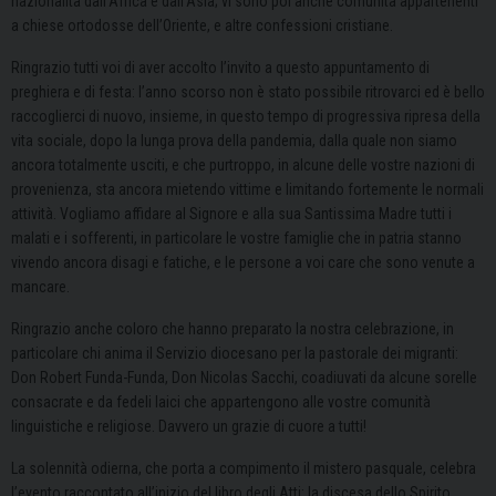
nazionalità dall’Africa e dall’Asia; vi sono poi anche comunità appartenenti
a chiese ortodosse dell’Oriente, e altre confessioni cristiane.
Ringrazio tutti voi di aver accolto l’invito a questo appuntamento di
preghiera e di festa: l’anno scorso non è stato possibile ritrovarci ed è bello
raccoglierci di nuovo, insieme, in questo tempo di progressiva ripresa della
vita sociale, dopo la lunga prova della pandemia, dalla quale non siamo
ancora totalmente usciti, e che purtroppo, in alcune delle vostre nazioni di
provenienza, sta ancora mietendo vittime e limitando fortemente le normali
attività. Vogliamo affidare al Signore e alla sua Santissima Madre tutti i
malati e i sofferenti, in particolare le vostre famiglie che in patria stanno
vivendo ancora disagi e fatiche, e le persone a voi care che sono venute a
mancare.
Ringrazio anche coloro che hanno preparato la nostra celebrazione, in
particolare chi anima il Servizio diocesano per la pastorale dei migranti:
Don Robert Funda-Funda, Don Nicolas Sacchi, coadiuvati da alcune sorelle
consacrate e da fedeli laici che appartengono alle vostre comunità
linguistiche e religiose. Davvero un grazie di cuore a tutti!
La solennità odierna, che porta a compimento il mistero pasquale, celebra
l’evento raccontato all’inizio del libro degli Atti: la discesa dello Spirito