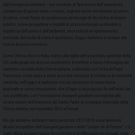
dall’emergenza sanitaria – ma cercando di fare tesoro dell’esperienza
complessa di questo anno e mezzo, segnata anche da elementi positivi e
di valore, come forme di condivisione dei bisogni di chi rischia di restare
indietro, nuove prospettive e modelli di un’economia più sostenibile e
rispettosa dell’uomo e dell’ambiente, necessità di un ripensamento
profondo del modo di vivere il quotidiano, troppo frenetico e sempre alla
ricerca di nuove emozioni.
Come Chiesa che è in Italia, siamo alla vigilia dell’assemblea generale della
CEI, nella quale noi vescovi cercheremo di mettere a fuoco l’immagine del
cammino sinodale della Chiesa italiana, sollecitato con forza da Papa
Francesco, come aiuto a vivere la nostra missione di cristiani e di comunità
credente, nell’oggi e a realizzare con più decisione la conversione
pastorale in senso missionario, che il Papa ci ha proposto fin dall’inizio del
suo pontificato, con l’esortazione
Evangelii gaudium
consegnata alle
nostre chiese nell’intervento del Santo Padre al convegno nazionale della
Chiesa italiana, nel novembre 2015 a Firenze.
Noi già abbiamo dedicato l’anno pastorale 2017-2018 a una ripresa di
alcune prospettive dell’
Evangelii gaudium
e delle “cinque vie di Firenze”: c’è
stato allora un primo lavoro di confronto e di riflessione nei vicariati, nelle