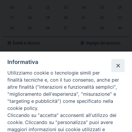
10
11
12
13
14
15
16
17
18
19
20
21
22
23
24
25
26
27
28
29
30
31
1
2
3
4
5
6
Eventi in diocesi
Impegni del vescovo
Informativa
CALENDARIO PASTORALE 2025-2026
Utilizziamo cookie o tecnologie simili per
finalità tecniche e, con il tuo consenso, anche per
altre finalità ("interazioni e funzionalità semplici",
"miglioramento dell'esperienza", "misurazione" e
"targeting e pubblicità") come specificato nella
cookie policy.
Cliccando su "accetta" acconsenti all'utilizzo dei
cookie. Cliccando su "personalizza" puoi avere
maggiori informazioni sui cookie utilizzati e