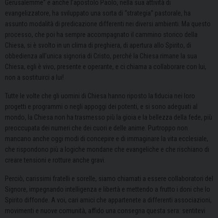
Gerusalemme” e anche l’apostolo Paolo, nella sua attività di
evangelizzatore, ha sviluppato una sorta di “strategia” pastorale, ha
assunto modalità di predicazione differenti nei diversi ambienti. Ma questo
processo, che poi ha sempre accompagnato il cammino storico della
Chiesa, si è svolto in un clima di preghiera, di apertura allo Spirito, di
obbedienza all’unica signoria di Cristo, perché la Chiesa rimane la sua
Chiesa, egli è vivo, presente e operante, e ci chiama a collaborare con lui,
non a sostituirci a lui!
Tutte le volte che gli uomini di Chiesa hanno riposto la fiducia nei loro
progetti e programmi o negli appoggi dei potenti, e si sono adeguati al
mondo, la Chiesa non ha trasmesso più la gioia e la bellezza della fede, più
preoccupata dei numeri che dei cuori e delle anime. Purtroppo non
mancano anche oggi modi di concepire e di immaginare la vita ecclesiale,
che rispondono più a logiche mondane che evangeliche e che rischiano di
creare tensioni e rotture anche gravi.
Perciò, carissimi fratelli e sorelle, siamo chiamati a essere collaboratori del
Signore, impegnando intelligenza e libertà e mettendo a frutto i doni che lo
Spirito diffonde. A voi, cari amici che appartenete a differenti associazioni,
movimenti e nuove comunità, affido una consegna questa sera: sentitevi