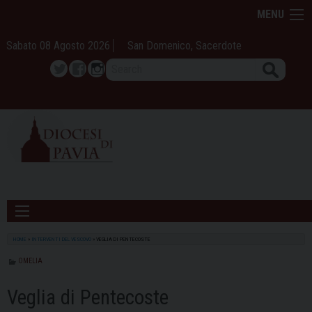
Skip
MENU
to
content
Sabato 08 Agosto 2026
San Domenico, Sacerdote
Search
Twitter
Facebook
Instagram
HOME
»
INTERVENTI DEL VESCOVO
»
VEGLIA DI PENTECOSTE
OMELIA
Veglia di Pentecoste