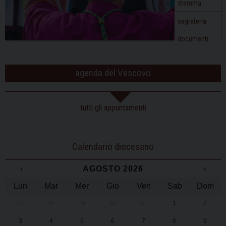
stemma
segreteria
documenti
agenda del Vescovo
tutti gli appuntamenti
Calendario diocesano
‹
AGOSTO 2026
›
Lun
Mar
Mer
Gio
Ven
Sab
Dom
27
28
29
30
31
1
2
3
4
5
6
7
8
9