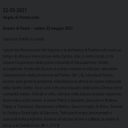
22-05-2021
Veglia di Pentecoste
Duomo di Pavia – sabato 22 maggio 2021
Carissimi fratelli e sorelle,
I giorni tra l’Ascensione del Signore e la domenica di Pentecoste sono un
tempo di attesa e invocazione dello Spirito, che, in certo modo, ci fa
rivivere l’esperienza della prima comunità di Gerusalemme. Infatti,
accogliendo l’invito del Risorto a restare insieme in città per «attendere
l’adempimento della promessa del Padre» (At 1,4), i discepoli hanno
vissuto quei giorni in preghiera, nella fiduciosa attesa di essere battezzati
nello Spirito Santo. Così Luca ci mostra il quadro della prima Chiesa come
comunità orante: «Entrati in città, salirono nella stanza al piano superiore,
dove erano soliti riunirsi: vi erano Pietro e Giovanni, Giacomo e Andrea,
Filippo e Tommaso, Bartolomeo e Matteo, Giacomo figlio di Alfeo, Simone
lo Zelota e Giuda figlio di Giacomo. Tutti questi erano perseveranti e
concordi nella preghiera, insieme ad alcune donne e a Maria, la madre di
Gesù, e ai fratelli di lui» (At 1,13-14).