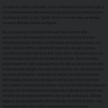
La veglia che stiamo celebrando, come celebrazione liturgica della vigila, è
come immedesimarci nell’esperienza degli apostoli uniti ad alcune donne,
con Maria al centro, e con i “fratelli” di Gesù, i membri della sua famiglia
che erano diventati credenti nel Signore.
Qui, carissimi amici, fedeli della Chiesa di Pavia e membri delle
associazioni e dei movimenti ecclesiali che arricchiscono la nostra
comunità diocesana, troviamo un’indicazione preziosa, per il tempo che
stiamo vivendo. Infatti la solennità di Pentecoste, che per noi pavesi
coincide con la vigilia della festa delle Sante Spine, cade quest’anno in un
momento particolare della vita sociale ed ecclesiale: stiamo uscendo,
progressivamente, dalla lunga pandemia, che oltre ad aver provocato lutti e
sofferenze nelle famiglie, ha creato nuove povertà, non solo economiche,
ma anche psicologiche e spirituali, e ha segnato l’esistenza quotidiana
delle famiglie, degli anziani, dei ragazzi e dei giovani. Solo nei prossimi
mesi, potremo misurare la consistenza e la profondità delle ferite impresse
nel corpo vivo di molte persone, e certamente ci attende un cammino non
semplice per riprendere pienamente la vita sociale, economica, culturale,
religiosa, non accontentandoci di ritornare alla “normalità” di prima – che
ha mostrato tratti critici e deboli, impietosamente messi in luce