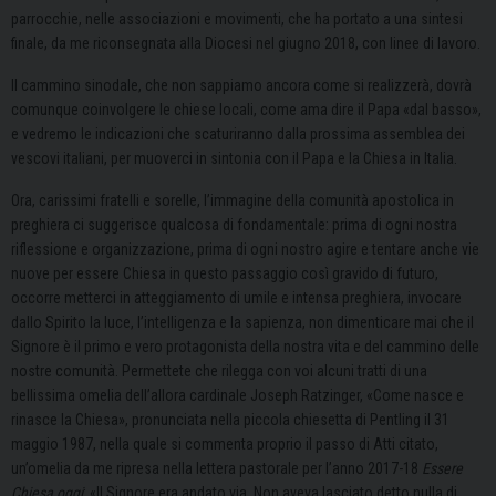
parrocchie, nelle associazioni e movimenti, che ha portato a una sintesi
finale, da me riconsegnata alla Diocesi nel giugno 2018, con linee di lavoro.
Il cammino sinodale, che non sappiamo ancora come si realizzerà, dovrà
comunque coinvolgere le chiese locali, come ama dire il Papa «dal basso»,
e vedremo le indicazioni che scaturiranno dalla prossima assemblea dei
vescovi italiani, per muoverci in sintonia con il Papa e la Chiesa in Italia.
Ora, carissimi fratelli e sorelle, l’immagine della comunità apostolica in
preghiera ci suggerisce qualcosa di fondamentale: prima di ogni nostra
riflessione e organizzazione, prima di ogni nostro agire e tentare anche vie
nuove per essere Chiesa in questo passaggio così gravido di futuro,
occorre metterci in atteggiamento di umile e intensa preghiera, invocare
dallo Spirito la luce, l’intelligenza e la sapienza, non dimenticare mai che il
Signore è il primo e vero protagonista della nostra vita e del cammino delle
nostre comunità. Permettete che rilegga con voi alcuni tratti di una
bellissima omelia dell’allora cardinale Joseph Ratzinger, «Come nasce e
rinasce la Chiesa», pronunciata nella piccola chiesetta di Pentling il 31
maggio 1987, nella quale si commenta proprio il passo di Atti citato,
un’omelia da me ripresa nella lettera pastorale per l’anno 2017-18
Essere
Chiesa oggi
: «Il Signore era andato via. Non aveva lasciato detto nulla di