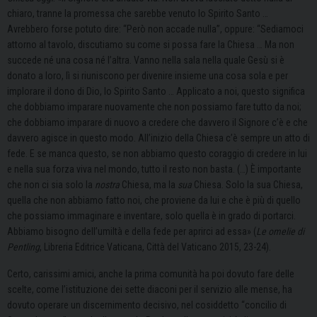
chiaro, tranne la promessa che sarebbe venuto lo Spirito Santo …
Avrebbero forse potuto dire: “Però non accade nulla”, oppure: “Sediamoci
attorno al tavolo, discutiamo su come si possa fare la Chiesa … Ma non
succede né una cosa né l’altra. Vanno nella sala nella quale Gesù si è
donato a loro, lì si riuniscono per divenire insieme una cosa sola e per
implorare il dono di Dio, lo Spirito Santo … Applicato a noi, questo significa
che dobbiamo imparare nuovamente che non possiamo fare tutto da noi;
che dobbiamo imparare di nuovo a credere che davvero il Signore c’è e che
davvero agisce in questo modo. All’inizio della Chiesa c’è sempre un atto di
fede. E se manca questo, se non abbiamo questo coraggio di credere in lui
e nella sua forza viva nel mondo, tutto il resto non basta. (…) È importante
che non ci sia solo la
nostra
Chiesa, ma la
sua
Chiesa. Solo la sua Chiesa,
quella che non abbiamo fatto noi, che proviene da lui e che è più di quello
che possiamo immaginare e inventare, solo quella è in grado di portarci.
Abbiamo bisogno dell’umiltà e della fede per aprirci ad essa» (
Le omelie di
Pentling
, Libreria Editrice Vaticana, Città del Vaticano 2015, 23-24).
Certo, carissimi amici, anche la prima comunità ha poi dovuto fare delle
scelte, come l’istituzione dei sette diaconi per il servizio alle mense, ha
dovuto operare un discernimento decisivo, nel cosiddetto “concilio di