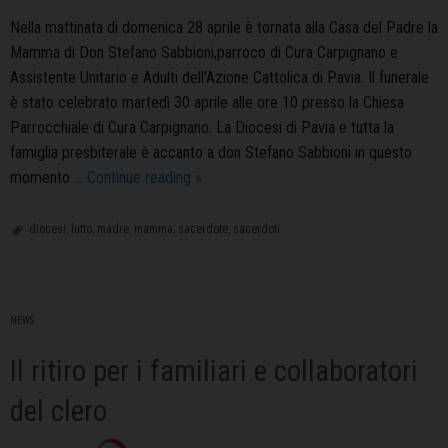
Nella mattinata di domenica 28 aprile è tornata alla Casa del Padre la
Mamma di Don Stefano Sabbioni,parroco di Cura Carpignano e
Assistente Unitario e Adulti dell’Azione Cattolica di Pavia. Il funerale
è stato celebrato martedì 30 aprile alle ore 10 presso la Chiesa
Parrocchiale di Cura Carpignano. La Diocesi di Pavia e tutta la
famiglia presbiterale è accanto a don Stefano Sabbioni in questo
E’
momento …
Continue reading
»
mancata
la
diocesi
,
lutto
,
madre
,
mamma
,
sacerdote
,
sacerdoti
Mamma
di
don
NEWS
Stefano
Sabbioni
Il ritiro per i familiari e collaboratori
del clero