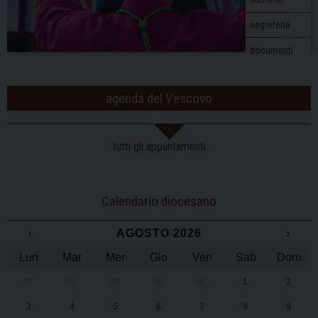
segreteria
documenti
agenda del Vescovo
tutti gli appuntamenti
Calendario diocesano
‹
AGOSTO 2026
›
Lun
Mar
Mer
Gio
Ven
Sab
Dom
27
28
29
30
31
1
2
3
4
5
6
7
8
9