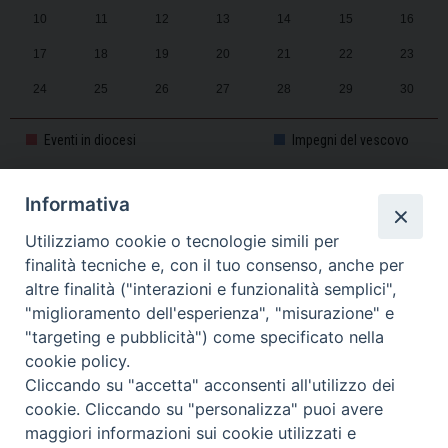
10
11
12
13
14
15
16
17
18
19
20
21
22
23
24
25
26
27
28
29
30
31
1
2
3
4
5
6
Eventi in diocesi
Impegni del vescovo
Informativa
CALENDARIO PASTORALE 2025-2026
Utilizziamo cookie o tecnologie simili per
finalità tecniche e, con il tuo consenso, anche per
altre finalità ("interazioni e funzionalità semplici",
"miglioramento dell'esperienza", "misurazione" e
"targeting e pubblicità") come specificato nella
cookie policy.
Cliccando su "accetta" acconsenti all'utilizzo dei
cookie. Cliccando su "personalizza" puoi avere
maggiori informazioni sui cookie utilizzati e