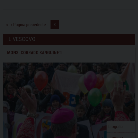
mamma
di
don
Carluccio
« Pagina precedente
3
Rossetti
IL VESCOVO
MONS. CORRADO SANGUINETI
biografia
stemma