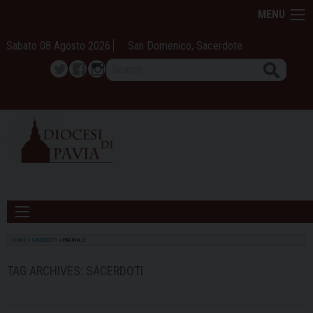
Skip
MENU
to
content
Sabato 08 Agosto 2026
San Domenico, Sacerdote
Search
Twitter
Facebook
Instagram
HOME
»
SACERDOTI
»
PAGINA 3
TAG ARCHIVES:
SACERDOTI