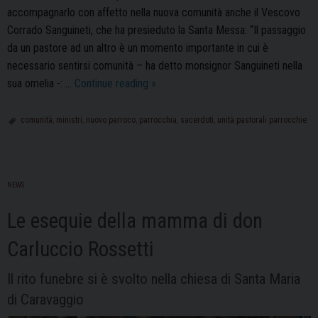
accompagnarlo con affetto nella nuova comunità anche il Vescovo
Corrado Sanguineti, che ha presieduto la Santa Messa: “Il passaggio
da un pastore ad un altro è un momento importante in cui è
necessario sentirsi comunità – ha detto monsignor Sanguineti nella
San
sua omelia -: …
Continue reading
»
Leonardo:
don
comunità
,
ministri
,
nuovo parroco
,
parrocchia
,
sacerdoti
,
unità pastorali parrocchie
Emilio
Malinverni
ha
NEWS
fatto
il
Le esequie della mamma di don
suo
ingresso
Carluccio Rossetti
ufficiale
Il rito funebre si è svolto nella chiesa di Santa Maria
in
parrocchia
di Caravaggio