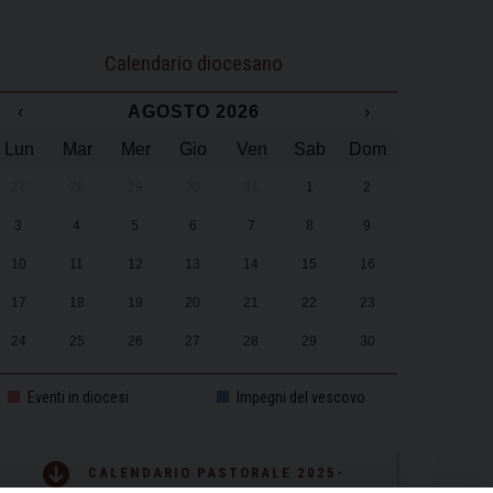
Calendario diocesano
‹
AGOSTO 2026
›
Lun
Mar
Mer
Gio
Ven
Sab
Dom
27
28
29
30
31
1
2
3
4
5
6
7
8
9
10
11
12
13
14
15
16
17
18
19
20
21
22
23
24
25
26
27
28
29
30
31
1
2
3
4
5
6
Eventi in diocesi
Impegni del vescovo
CALENDARIO PASTORALE 2025-