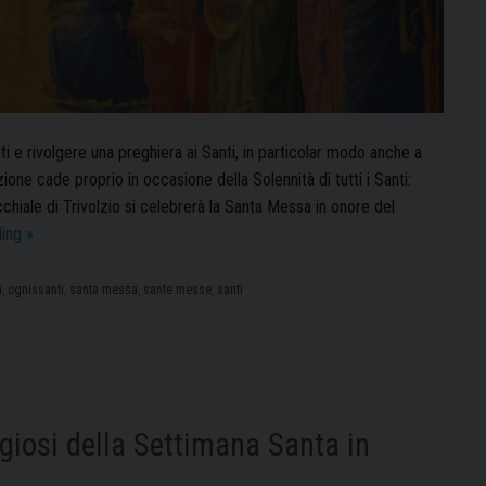
i e rivolgere una preghiera ai Santi, in particolar modo anche a
one cade proprio in occasione della Solennità di tutti i Santi:
cchiale di Trivolzio si celebrerà la Santa Messa in onore del
Solennità
ding
»
di
Tutti
a
,
ognissanti
,
santa messa
,
sante messe
,
santi
i
Santi
e
Commemorazione
dei
ligiosi della Settimana Santa in
Defunti:
le