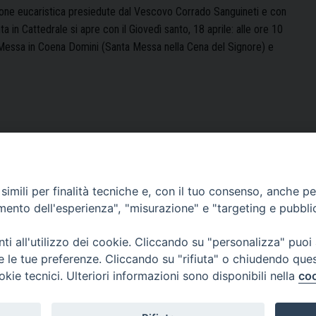
azione eucaristica presiedute dal Vescovo Corrado Sanguineti e con
a in Cattedrale si apre con il Giovedì santo, 18 aprile: alle ore 10
a Messa in Coena Domini (Santa Messa nella Cena del Signore) e
imili per finalità tecniche e, con il tuo consenso, anche per 
amento dell'esperienza", "misurazione" e "targeting e pubbli
i all'utilizzo dei cookie. Cliccando su "personalizza" puoi
re le tue preferenze. Cliccando su "rifiuta" o chiudendo que
okie tecnici. Ulteriori informazioni sono disponibili nella
coo