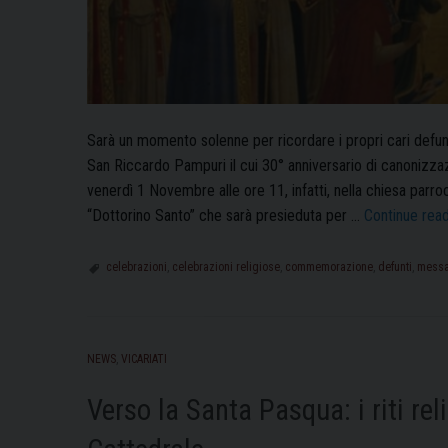
Sarà un momento solenne per ricordare i propri cari defunt
San Riccardo Pampuri il cui 30° anniversario di canonizzazi
venerdì 1 Novembre alle ore 11, infatti, nella chiesa parro
“Dottorino Santo” che sarà presieduta per …
Continue rea
celebrazioni
,
celebrazioni religiose
,
commemorazione
,
defunti
,
mess
NEWS
,
VICARIATI
Verso la Santa Pasqua: i riti re