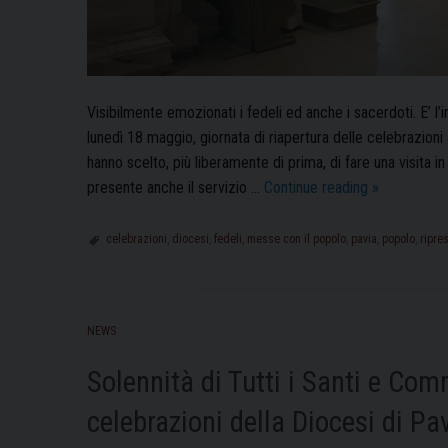
Visibilmente emozionati i fedeli ed anche i sacerdoti. E’ l
lunedì 18 maggio, giornata di riapertura delle celebrazion
hanno scelto, più liberamente di prima, di fare una visita 
Riprendono
presente anche il servizio …
Continue reading
»
le
celebrazioni
celebrazioni
,
diocesi
,
fedeli
,
messe con il popolo
,
pavia
,
popolo
,
ripre
delle
Sante
Messe
NEWS
Solennità di Tutti i Santi e Co
celebrazioni della Diocesi di Pa