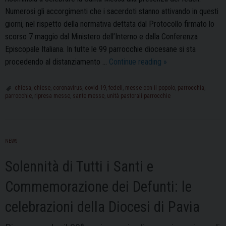
Numerosi gli accorgimenti che i sacerdoti stanno attivando in questi
giorni, nel rispetto della normativa dettata dal Protocollo firmato lo
scorso 7 maggio dal Ministero dell’Interno e dalla Conferenza
Episcopale Italiana. In tutte le 99 parrocchie diocesane si sta
Celebrazione
procedendo al distanziamento …
Continue reading
»
delle
Sante
chiesa
,
chiese
,
coronavirus
,
covid-19
,
fedeli
,
messe con il popolo
,
parrocchia
,
parrocchie
,
ripresa messe
,
sante messe
,
unità pastorali parrocchie
Messe
dal
18
maggio:
NEWS
le
chiese
Solennità di Tutti i Santi e
di
Commemorazione dei Defunti: le
Pavia
si
celebrazioni della Diocesi di Pavia
preparano