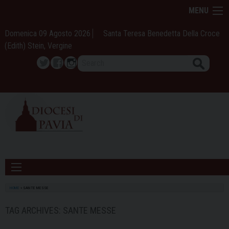
Skip
MENU
to
content
Domenica 09 Agosto 2026
Santa Teresa Benedetta Della Croce
(Edith) Stein, Vergine
Search
Twitter
Facebook
Instagram
HOME
»
SANTE MESSE
TAG ARCHIVES:
SANTE MESSE