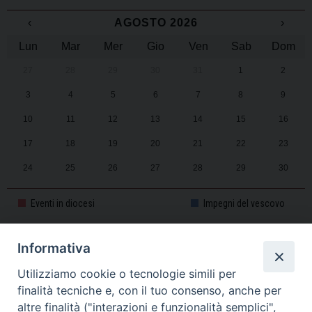
‹
AGOSTO 2026
›
Lun
Mar
Mer
Gio
Ven
Sab
Dom
27
28
29
30
31
1
2
3
4
5
6
7
8
9
10
11
12
13
14
15
16
17
18
19
20
21
22
23
24
25
26
27
28
29
30
31
1
2
3
4
5
6
Eventi in diocesi
Impegni del vescovo
Informativa
CALENDARIO PASTORALE 2025-2026
Utilizziamo cookie o tecnologie simili per
finalità tecniche e, con il tuo consenso, anche per
altre finalità ("interazioni e funzionalità semplici",