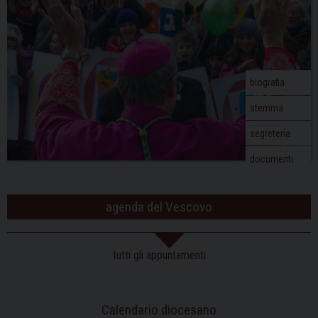
g
a
t
i
o
biografia
n
stemma
segreteria
documenti
agenda del Vescovo
tutti gli appuntamenti
Calendario diocesano