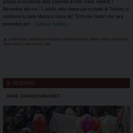
proprio in occasione della Solennità di tutti i Santi: venerdì 1
Novembre alle ore 11, infatti, nella chiesa parrocchiale di Trivolzio si
celebrerà la Santa Messa in onore del “Dottorino Santo” che sarà
Solennità
presieduta per …
Continue reading
»
di
Tutti
celebrazioni
,
celebrazioni religiose
,
commemorazione
,
defunti
,
messa
,
ognissanti
,
santa messa
,
sante messe
,
santi
i
Santi
e
Commemorazione
P
dei
o
IL VESCOVO
Defunti:
s
le
t
MONS. CORRADO SANGUINETI
celebrazioni
N
della
a
Diocesi
v
di
i
Pavia