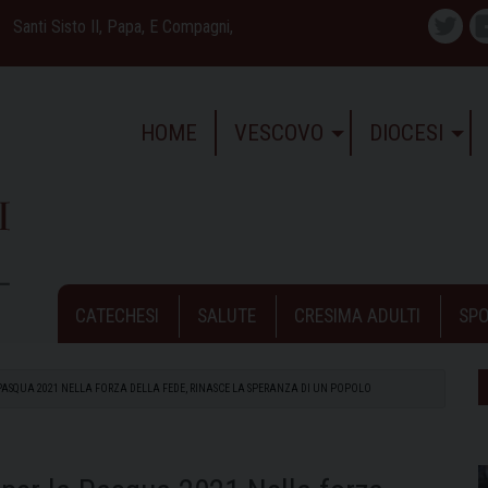
Santi Sisto II, Papa, E Compagni,
Twitte
HOME
VESCOVO
DIOCESI
CATECHESI
SALUTE
CRESIMA ADULTI
SPO
PASQUA 2021 NELLA FORZA DELLA FEDE, RINASCE LA SPERANZA DI UN POPOLO