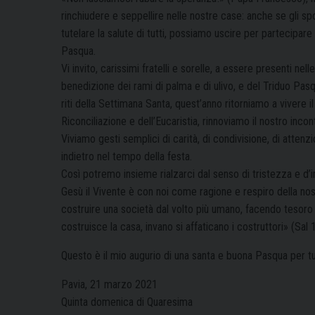
rinchiudere e seppellire nelle nostre case: anche se gli spo
tutelare la salute di tutti, possiamo uscire per partecipare
Pasqua.
Vi invito, carissimi fratelli e sorelle, a essere presenti ne
benedizione dei rami di palma e di ulivo, e del Triduo Pas
riti della Settimana Santa, quest’anno ritorniamo a vivere i
Riconciliazione e dell’Eucaristia, rinnoviamo il nostro incon
Viviamo gesti semplici di carità, di condivisione, di attenz
indietro nel tempo della festa.
Così potremo insieme rialzarci dal senso di tristezza e d’
Gesù il Vivente è con noi come ragione e respiro della n
costruire una società dal volto più umano, facendo tesoro
costruisce la casa, invano si affaticano i costruttori» (Sal 
Questo è il mio augurio di una santa e buona Pasqua per tut
Pavia, 21 marzo 2021
Quinta domenica di Quaresima