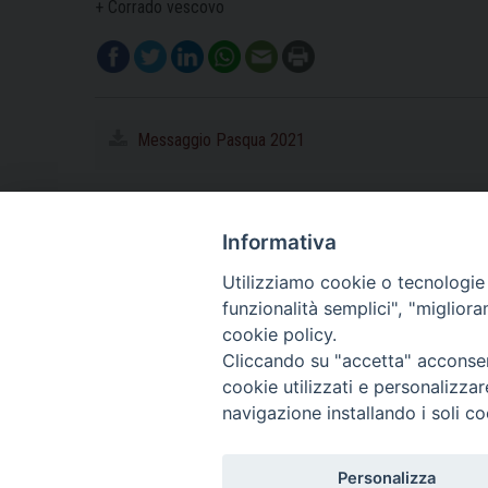
+ Corrado vescovo
Messaggio Pasqua 2021
Informativa
Utilizziamo cookie o tecnologie s
funzionalità semplici", "miglior
cookie policy.
Cliccando su "accetta" acconsent
cookie utilizzati e personalizza
navigazione installando i soli co
Personalizza
Piazza Duomo, 11 - 27100 Pavia - Tel. 0382.386511 - Fax 