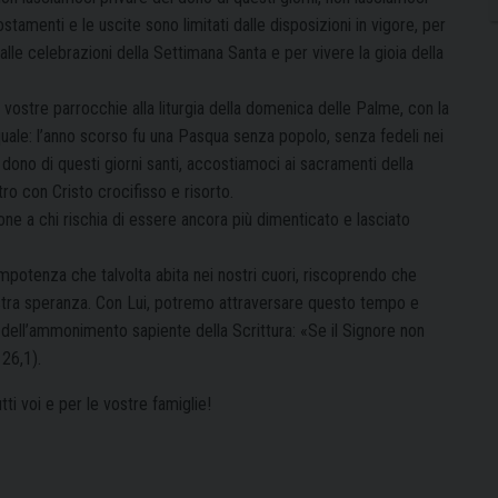
stamenti e le uscite sono limitati dalle disposizioni in vigore, per
 alle celebrazioni della Settimana Santa e per vivere la gioia della
lle vostre parrocchie alla liturgia della domenica delle Palme, con la
quale: l’anno scorso fu una Pasqua senza popolo, senza fedeli nei
l dono di questi giorni santi, accostiamoci ai sacramenti della
tro con Cristo crocifisso e risorto.
ione a chi rischia di essere ancora più dimenticato e lasciato
impotenza che talvolta abita nei nostri cuori, riscoprendo che
ostra speranza. Con Lui, potremo attraversare questo tempo e
 dell’ammonimento sapiente della Scrittura: «Se il Signore non
126,1).
ti voi e per le vostre famiglie!