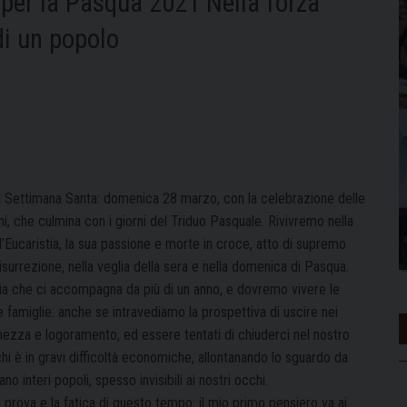
 per la Pasqua 2021 Nella forza
di un popolo
a Settimana Santa: domenica 28 marzo, con la celebrazione delle
ni, che culmina con i giorni del Triduo Pasquale. Rivivremo nella
ell’Eucaristia, la sua passione e morte in croce, atto di supremo
Risurrezione, nella veglia della sera e nella domenica di Pasqua.
mia che ci accompagna da più di un anno, e dovremo vivere le
re famiglie: anche se intravediamo la prospettiva di uscire nei
hezza e logoramento, ed essere tentati di chiuderci nel nostro
hi è in gravi difficoltà economiche, allontanando lo sguardo da
no interi popoli, spesso invisibili ai nostri occhi.
 prova e la fatica di questo tempo: il mio primo pensiero va ai