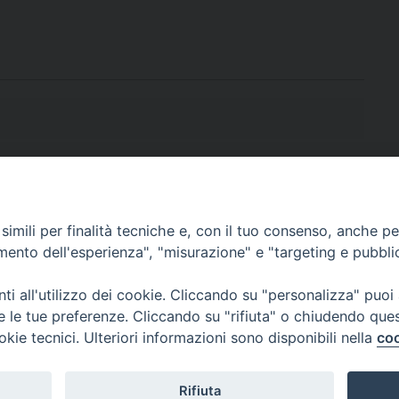
imili per finalità tecniche e, con il tuo consenso, anche per 
amento dell'esperienza", "misurazione" e "targeting e pubbli
i all'utilizzo dei cookie. Cliccando su "personalizza" puoi
re le tue preferenze. Cliccando su "rifiuta" o chiudendo que
okie tecnici. Ulteriori informazioni sono disponibili nella
coo
Rifiuta
0382.386525 -
servizigenerali@diocesi.pavia.it
-
Privacy policy