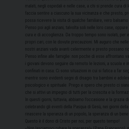
malati, negli ospedali e nelle case, a chi si prende cura di lo
faccia sentire a ciascuno la sua vicinanza e che presto, pr
possa ricevere la visita di qualche familiare, vero balsamo
Penso poi agli anziani, talvolta soli nelle loro case, oppure 
cura e di accoglienza. Da troppo tempo sono isolati, per ev
propri cari, con le dovute precauzioni. Mi auguro che nel
nostri anziani vada avanti celermente e presto possano ricev
Penso infine alle famiglie: non poche di esse affrontano var
i giovani devono seguire da remoto le lezioni, a scuola e in
confinati in casa. Ci sono situazioni in cui si fatica a far se
mentre sono evidenti segni di disagio tra bambini e adolesc
psicologico e spirituale. Prego e spero che presto ci siano
che si attivi un impegno di tutti per la crescita e la formaz
In questi giorni, tuttavia, abbiamo l’occasione e la grazia d
celebrando gli eventi della Pasqua di Gesù, nei giorni della
rinascere la speranza di un popolo, la speranza di un bene 
Questo è il dono di Cristo per noi, per questo tempo!
«Non lasciamoci rubare la speranza!» (Papa Francesco), no