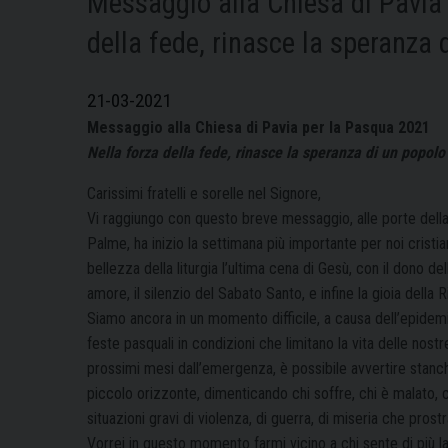
Messaggio alla Chiesa di Pavia
della fede, rinasce la speranza 
21-03-2021
Messaggio alla Chiesa di Pavia per la Pasqua 2021
Nella forza della fede, rinasce la speranza di un popolo
Carissimi fratelli e sorelle nel Signore,
Vi raggiungo con questo breve messaggio, alle porte dell
Palme, ha inizio la settimana più importante per noi cristia
bellezza della liturgia l’ultima cena di Gesù, con il dono d
amore, il silenzio del Sabato Santo, e infine la gioia della 
Siamo ancora in un momento difficile, a causa dell’epide
feste pasquali in condizioni che limitano la vita delle nost
prossimi mesi dall’emergenza, è possibile avvertire stanc
piccolo orizzonte, dimenticando chi soffre, chi è malato, c
situazioni gravi di violenza, di guerra, di miseria che prostra
Vorrei in questo momento farmi vicino a chi sente di più la