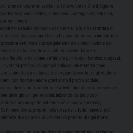
ro, ai nostri operatori sanitari, ai tanti volontari. Che il Signore
ocedendo le vaccinazioni, si riducano i contagi e chi è in cura,
 per ogni cuore.
ospiti nelle residenze socio-assistenziali o in altre strutture di
itare il contagio, eppure hanno bisogno di tornare a incontrare i
le prossime settimane il proseguimento della vaccinazione dei
ere la visita e rivedere il volto di qualche familiare.
ie difficoltà, e da alcune settimane purtroppo i bambini, i ragazzi,
 università; perfino i più piccoli della scuola materna sono
guire la didattica a distanza, e si creano disparità tra gli studenti,
enti, con ricadute anche gravi sotto il profilo sociale,
 le condizioni per riprendere le attività didattiche in presenza e
ione delle giovani generazioni, iniziando dai più piccoli.
i ritornare alla sorgente autentica della nostra speranza,
 Settimana Santa: proprio nella forza della fede, rinasce, può
più forte di ogni male, di una vita più potente di ogni morte.
n lasciamoci privare del dono di questi giorni, non lasciamoci