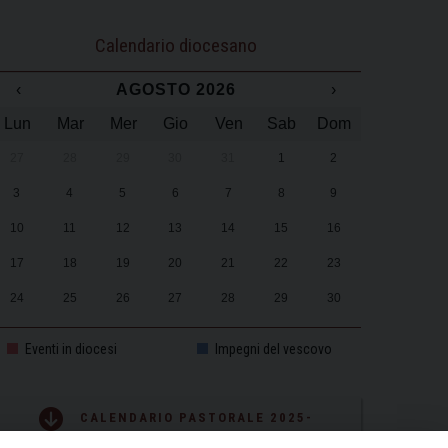
Calendario diocesano
‹
AGOSTO 2026
›
Lun
Mar
Mer
Gio
Ven
Sab
Dom
27
28
29
30
31
1
2
3
4
5
6
7
8
9
10
11
12
13
14
15
16
17
18
19
20
21
22
23
24
25
26
27
28
29
30
31
1
2
3
4
5
6
Eventi in diocesi
Impegni del vescovo
CALENDARIO PASTORALE 2025-
2026