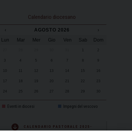
Calendario diocesano
‹
AGOSTO 2026
›
Lun
Mar
Mer
Gio
Ven
Sab
Dom
27
28
29
30
31
1
2
3
4
5
6
7
8
9
10
11
12
13
14
15
16
17
18
19
20
21
22
23
24
25
26
27
28
29
30
31
1
2
3
4
5
6
Eventi in diocesi
Impegni del vescovo
CALENDARIO PASTORALE 2025-