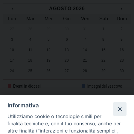
‹
AGOSTO 2026
›
Lun
Mar
Mer
Gio
Ven
Sab
Dom
27
28
29
30
31
1
2
3
4
5
6
7
8
9
10
11
12
13
14
15
16
17
18
19
20
21
22
23
24
25
26
27
28
29
30
31
1
2
3
4
5
6
Eventi in diocesi
Impegni del vescovo
Informativa
CALENDARIO PASTORALE 2025-2026
Utilizziamo cookie o tecnologie simili per
finalità tecniche e, con il tuo consenso, anche per
altre finalità ("interazioni e funzionalità semplici",