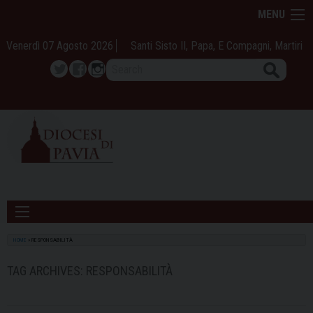
Skip
MENU
to
content
Venerdì 07 Agosto 2026
Santi Sisto II, Papa, E Compagni, Martiri
Search
Twitter
Facebook
Instagram
HOME
»
RESPONSABILITÀ
TAG ARCHIVES:
RESPONSABILITÀ