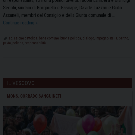
di responsabilità, su fronti politici diversi: Nicola Lamberti e Gianluigi
Secchi, sindaci di Borgarello e Bascapé, Davide Lazzari e Giulio
Assanelli, membri del Consiglio e della Giunta comunale di …
Azione
Continue reading
»
Cattolica
Pavia:
ac
,
azione cattolica
,
bene comune
,
buona politica
,
dialogo
,
impegno
,
italia
,
partito
,
pavia
,
politica
,
responsabilità
proseguono
i
“Dialoghi
sulla
P
buona
o
IL VESCOVO
politica”
s
t
MONS. CORRADO SANGUINETI
N
a
v
i
g