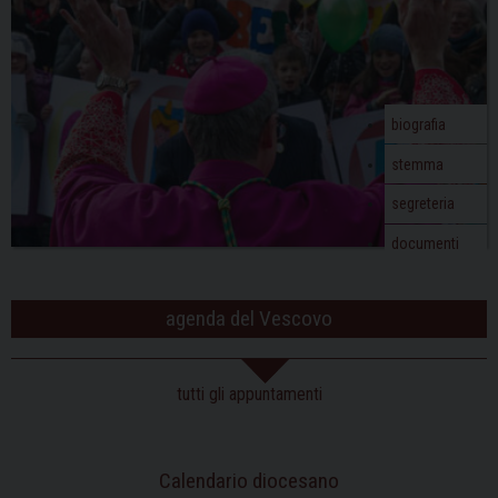
a
t
i
o
biografia
n
stemma
segreteria
documenti
agenda del Vescovo
tutti gli appuntamenti
Calendario diocesano