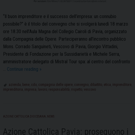
“Il buon imprenditore e il successo dell’impresa: un connubio
possibile?” è il titolo del convegno che si svolgerà lunedì 18 marzo
ore 18.30 nell’Aula Magna del Collegio Cairoli di Pavia, organizzato
dalla Compagnia delle Opere. Parteciperanno all’incontro pubblico
Mons. Corrado Sanguineti, Vescovo di Pavia, Giorgio Vittadini,
Presidente di Fondazione per la Sussidiarietà e Michele Serra,
amministratore delegato di Mistral Tour spa: al centro del confronto
Il
…
Continue reading
»
Vescovo
Sanguineti
azienda
,
bene
,
cdo
,
compagnia delle opere
,
convegno
,
dibattito
,
etica
,
imprenditore
,
imprenditoria
,
impresa
,
lavoro
,
responsabilità
,
rispetto
,
vescovo
relatore
al
convegno
“Il
AZIONE CATTOLICA DIOCESANA
,
NEWS
buon
imprenditore
Azione Cattolica Pavia: proseguono i