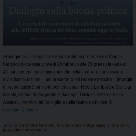
Proseguono i Dialoghi sulla Buona Politica promossi dall’Azione
Cattolica diocesana: giovedì 28 febbraio alle 21 presso la sede di
AC saranno con noi alcuni amici che nella nostra realtà sociale e
civile hanno assunto – nel presente o nel recente passato – impegni
di responsabilità, su fronti politici diversi: Nicola Lamberti e Gianluigi
Secchi, sindaci di Borgarello e Bascapé, Davide Lazzari e Giulio
Assanelli, membri del Consiglio e della Giunta comunale di …
Azione
Continue reading
»
Cattolica
Pavia:
ac
,
azione cattolica
,
bene comune
,
buona politica
,
dialogo
,
impegno
,
italia
,
partito
,
pavia
,
politica
,
responsabilità
proseguono