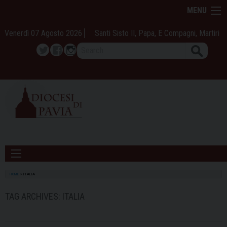
Skip
MENU
to
content
Venerdì 07 Agosto 2026
Santi Sisto II, Papa, E Compagni, Martiri
Search
Twitter
Facebook
Instagram
HOME
»
ITALIA
TAG ARCHIVES:
ITALIA