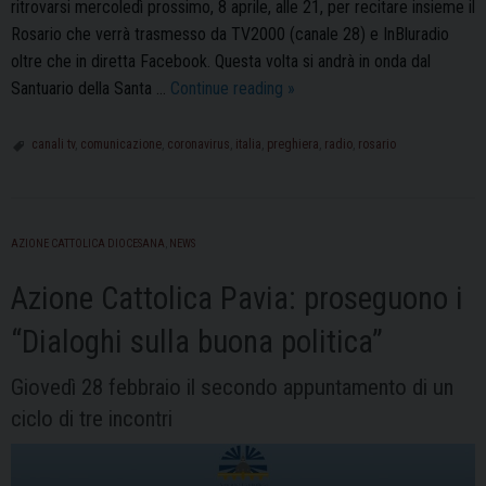
ritrovarsi mercoledì prossimo, 8 aprile, alle 21, per recitare insieme il
Rosario che verrà trasmesso da TV2000 (canale 28) e InBluradio
oltre che in diretta Facebook. Questa volta si andrà in onda dal
Italia
Santuario della Santa …
Continue reading
»
in
preghiera:
canali tv
,
comunicazione
,
coronavirus
,
italia
,
preghiera
,
radio
,
rosario
appuntamento
Mercoledì
8
AZIONE CATTOLICA DIOCESANA
,
NEWS
aprile
Azione Cattolica Pavia: proseguono i
“Dialoghi sulla buona politica”
Giovedì 28 febbraio il secondo appuntamento di un
ciclo di tre incontri