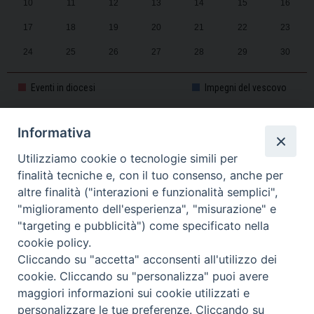
10
11
12
13
14
15
16
17
18
19
20
21
22
23
24
25
26
27
28
29
30
31
1
2
3
4
5
6
Eventi in diocesi
Impegni del vescovo
Informativa
CALENDARIO PASTORALE 2025-2026
Utilizziamo cookie o tecnologie simili per
finalità tecniche e, con il tuo consenso, anche per
altre finalità ("interazioni e funzionalità semplici",
"miglioramento dell'esperienza", "misurazione" e
"targeting e pubblicità") come specificato nella
cookie policy.
Cliccando su "accetta" acconsenti all'utilizzo dei
cookie. Cliccando su "personalizza" puoi avere
maggiori informazioni sui cookie utilizzati e
personalizzare le tue preferenze. Cliccando su