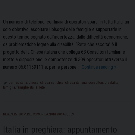
Un numero di telefono, centinaia di operatori sparsi in tutta Italia, un
solo obiettivo: ascoltare i bisogni delle famiglie e supportarle in
questo tempo segnato dall’incertezza, dalle difficoltà economiche,
da problematiche legate alla disabilità. “Rete che ascolta” è il
progetto della Chiesa italiana che collega 63 Consultori familiari e
mette a disposizione le competenze di 309 operatori attraverso il
“Rete
numero 06.81159111 e, per le persone …
Continue reading
»
che
ascolta”,
caritas italia
,
chiesa
,
chiesa cattolica
,
chiesa italiana
,
consultori
,
disabilità
,
famiglia
,
famiglie
,
italia
,
rete
il
nuovo
progetto
della
NEWS
,
SERVIZIO PER LE COMUNICAZIONI SOCIALI
,
UCS
Chiesa
Italiana
Italia in preghiera: appuntamento