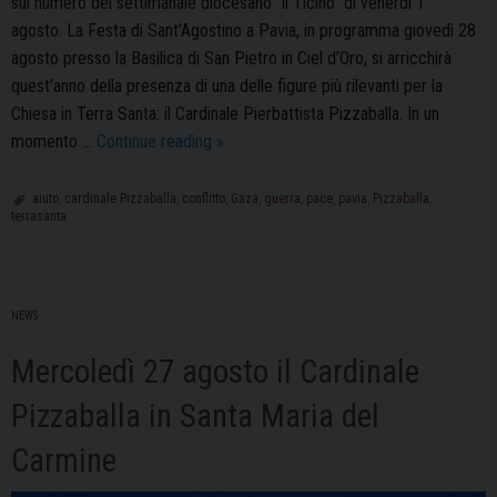
sul numero del settimanale diocesano “il Ticino” di venerdì 1°
agosto. La Festa di Sant’Agostino a Pavia, in programma giovedì 28
agosto presso la Basilica di San Pietro in Ciel d’Oro, si arricchirà
quest’anno della presenza di una delle figure più rilevanti per la
Chiesa in Terra Santa: il Cardinale Pierbattista Pizzaballa. In un
Il
momento …
Continue reading
»
Cardinale
Pizzaballa
aiuto
,
cardinale Pizzaballa
,
conflitto
,
Gaza
,
guerra
,
pace
,
pavia
,
Pizzaballa
,
terrasanta
a
Pavia
per
S.
NEWS
Agostino:
“Ci
Mercoledì 27 agosto il Cardinale
porterà
Pizzaballa in Santa Maria del
la
consapevolezza
Carmine
sul