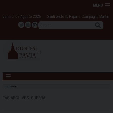
Skip
MENU
to
content
Venerdì 07 Agosto 2026
Santi Sisto II, Papa, E Compagni, Martiri
Search
Twitter
Facebook
Instagram
HOME
»
GUERRA
TAG ARCHIVES:
GUERRA