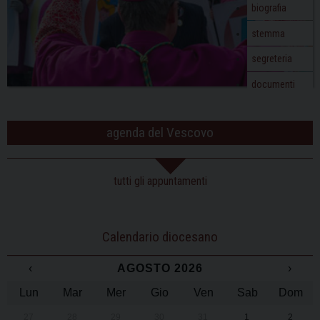
o
biografia
n
stemma
segreteria
documenti
agenda del Vescovo
tutti gli appuntamenti
Calendario diocesano
‹
AGOSTO 2026
›
Lun
Mar
Mer
Gio
Ven
Sab
Dom
27
28
29
30
31
1
2