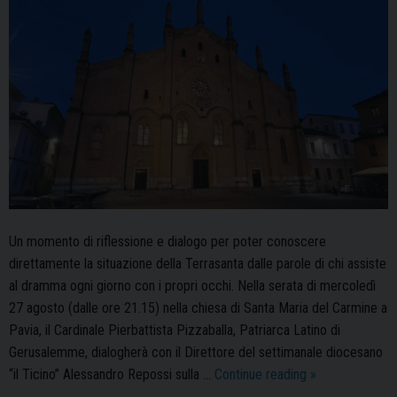
valore
dei
Luoghi
Santi”
Un momento di riflessione e dialogo per poter conoscere
direttamente la situazione della Terrasanta dalle parole di chi assiste
al dramma ogni giorno con i propri occhi. Nella serata di mercoledì
27 agosto (dalle ore 21.15) nella chiesa di Santa Maria del Carmine a
Pavia, il Cardinale Pierbattista Pizzaballa, Patriarca Latino di
Gerusalemme, dialogherà con il Direttore del settimanale diocesano
Mercoledì
“il Ticino” Alessandro Repossi sulla …
Continue reading
»
27