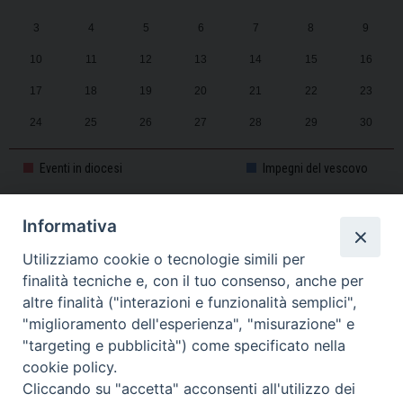
3
4
5
6
7
8
9
10
11
12
13
14
15
16
17
18
19
20
21
22
23
24
25
26
27
28
29
30
31
1
2
3
4
5
6
Eventi in diocesi
Impegni del vescovo
Informativa
CALENDARIO PASTORALE 2025-2026
Utilizziamo cookie o tecnologie simili per
finalità tecniche e, con il tuo consenso, anche per
altre finalità ("interazioni e funzionalità semplici",
"miglioramento dell'esperienza", "misurazione" e
"targeting e pubblicità") come specificato nella
cookie policy.
Cliccando su "accetta" acconsenti all'utilizzo dei