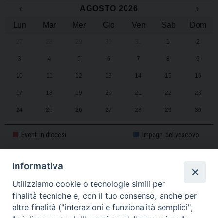
‹
AGOSTO 2026
›
Lun
Mar
Mer
Gio
Ven
Sab
Dom
27
28
29
30
31
1
2
3
4
5
6
7
8
9
10
11
12
13
14
15
16
17
18
19
20
21
22
23
24
25
26
27
28
29
30
31
1
2
3
4
5
6
Eventi in diocesi
Impegni del vescovo
Informativa
CALENDARIO PASTORALE 2025-2026
Utilizziamo cookie o tecnologie simili per
finalità tecniche e, con il tuo consenso, anche per
altre finalità ("interazioni e funzionalità semplici",