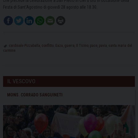
che precede la celebrazione a San Pietro in Ciel d’Oro in occasione della
Festa di Sant’Agostino di giovedì 28 agosto alle 18.30.
cardinale Pizzaballa
,
conflitto
,
Gaza
,
guerra
,
Il Ticino
,
pace
,
pavia
,
santa maria del
carmine
IL VESCOVO
MONS. CORRADO SANGUINETI