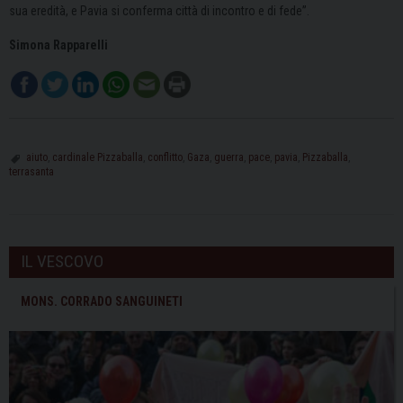
sua eredità, e Pavia si conferma città di incontro e di fede”.
Simona Rapparelli
aiuto
,
cardinale Pizzaballa
,
conflitto
,
Gaza
,
guerra
,
pace
,
pavia
,
Pizzaballa
,
terrasanta
IL VESCOVO
MONS. CORRADO SANGUINETI