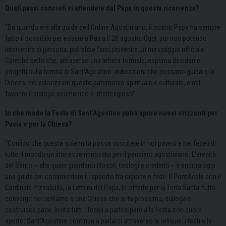
Quali passi concreti vi attendete dal Papa in questa ricorrenza?
“Da quando era alla guida dell’Ordine Agostiniano, il nostro Papa ha sempre
fatto il possibile per essere a Pavia il 28 agosto. Oggi, pur non potendo
intervenire di persona, potrebbe farci pervenire un messaggio ufficiale.
Sarebbe bello che, attraverso una lettera formale, esprima desideri e
progetti sulla tomba di Sant’Agostino: indicazioni che possano guidare la
Diocesi nel valorizzare questo patrimonio spirituale e culturale, e nel
favorire il dialogo ecumenico e interreligioso”.
In che modo la Festa di Sant’Agostino potrà aprire nuovi orizzonti per
Pavia e per la Chiesa?
“Confido che questa solennità possa suscitare in noi pavesi e nei fedeli di
tutto il mondo un interesse rinnovato per il pensiero agostiniano. L’eredità
del Santo – alla quale guardano filosofi, teologi e credenti – è ancora oggi
una guida per comprendere il rapporto tra ragione e fede. Il Pontificale con il
Cardinale Pizzaballa, la Lettera del Papa, le offerte per la Terra Santa: tutto
converge nel richiamo a una Chiesa che si fa prossima, dialoga e
costruisce pace. Invito tutti i fedeli a partecipare alla Festa con cuore
aperto: Sant’Agostino continua a parlarci attraverso le reliquie, i testi e la