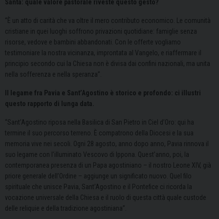
Santa: quale valore pastorale riveste questo gesto?
“È un atto di carità che va oltre il mero contributo economico. Le comunità
cristiane in quei luoghi soffrono privazioni quotidiane: famiglie senza
risorse, vedove e bambini abbandonati. Con le offerte vogliamo
testimoniare la nostra vicinanza, improntata al Vangelo, e riaffermare il
principio secondo cui la Chiesa non è divisa dai confini nazionali, ma unita
nella sofferenza e nella speranza”.
Il legame fra Pavia e Sant’Agostino è storico e profondo: ci illustri
questo rapporto di lunga data.
“Sant’Agostino riposa nella Basilica di San Pietro in Ciel d’Oro: qui ha
termine il suo percorso terreno. È compatrono della Diocesi e la sua
memoria vive nei secoli. Ogni 28 agosto, anno dopo anno, Pavia rinnova il
suo legame con l’illuminato Vescovo di Ippona. Quest’anno, poi, la
contemporanea presenza di un Papa agostiniano – il nostro Leone XIV, già
priore generale dell’Ordine – aggiunge un significato nuovo. Quel filo
spirituale che unisce Pavia, Sant’Agostino e il Pontefice ci ricorda la
vocazione universale della Chiesa e il ruolo di questa città quale custode
delle reliquie e della tradizione agostiniana”.