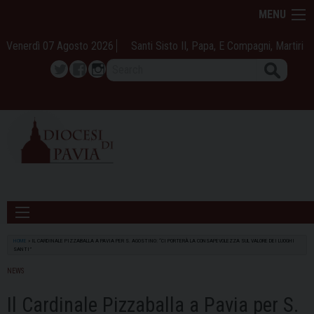
Skip
MENU
to
content
Venerdì 07 Agosto 2026
Santi Sisto II, Papa, E Compagni, Martiri
Search
Twitter
Facebook
Instagram
HOME
»
IL CARDINALE PIZZABALLA A PAVIA PER S. AGOSTINO: “CI PORTERÀ LA CONSAPEVOLEZZA SUL VALORE DEI LUOGHI
SANTI”
NEWS
Il Cardinale Pizzaballa a Pavia per S.