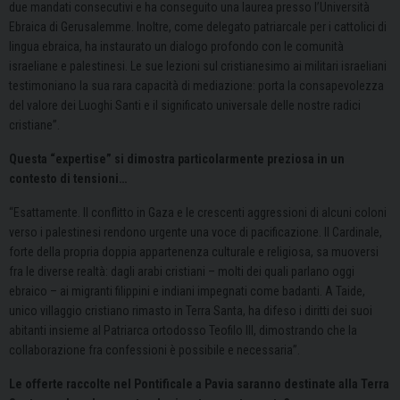
due mandati consecutivi e ha conseguito una laurea presso l’Università
Ebraica di Gerusalemme. Inoltre, come delegato patriarcale per i cattolici di
lingua ebraica, ha instaurato un dialogo profondo con le comunità
israeliane e palestinesi. Le sue lezioni sul cristianesimo ai militari israeliani
testimoniano la sua rara capacità di mediazione: porta la consapevolezza
del valore dei Luoghi Santi e il significato universale delle nostre radici
cristiane”.
Questa “expertise” si dimostra particolarmente preziosa in un
contesto di tensioni…
“Esattamente. Il conflitto in Gaza e le crescenti aggressioni di alcuni coloni
verso i palestinesi rendono urgente una voce di pacificazione. Il Cardinale,
forte della propria doppia appartenenza culturale e religiosa, sa muoversi
fra le diverse realtà: dagli arabi cristiani – molti dei quali parlano oggi
ebraico – ai migranti filippini e indiani impegnati come badanti. A Taide,
unico villaggio cristiano rimasto in Terra Santa, ha difeso i diritti dei suoi
abitanti insieme al Patriarca ortodosso Teofilo III, dimostrando che la
collaborazione fra confessioni è possibile e necessaria”.
Le offerte raccolte nel Pontificale a Pavia saranno destinate alla Terra