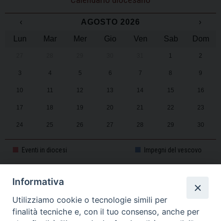
‹
AGOSTO 2026
›
Lun
Mar
Mer
Gio
Ven
Sab
Dom
27
28
29
30
31
1
2
3
4
5
6
7
8
9
10
11
12
13
14
15
16
17
18
19
20
21
22
23
24
25
26
27
28
29
30
31
1
2
3
4
5
6
Eventi in diocesi
Impegni del vescovo
Informativa
CALENDARIO PASTORALE 2025-2026
Utilizziamo cookie o tecnologie simili per
finalità tecniche e, con il tuo consenso, anche per