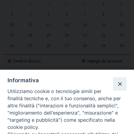
27
28
29
30
31
1
2
3
4
5
6
7
8
9
10
11
12
13
14
15
16
17
18
19
20
21
22
23
24
25
26
27
28
29
30
31
1
2
3
4
5
6
Eventi in diocesi
Impegni del vescovo
Informativa
CALENDARIO PASTORALE 2025-2026
Utilizziamo cookie o tecnologie simili per
finalità tecniche e, con il tuo consenso, anche per
altre finalità ("interazioni e funzionalità semplici",
"miglioramento dell'esperienza", "misurazione" e
"targeting e pubblicità") come specificato nella
cookie policy.