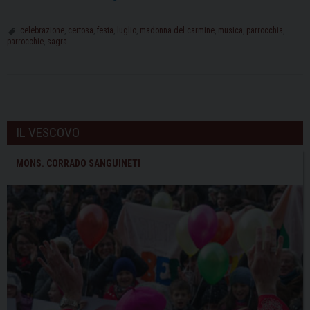
di
Pavia:
celebrazione
,
certosa
,
festa
,
luglio
,
madonna del carmine
,
musica
,
parrocchia
,
parrocchie
,
sagra
dal
20
al
23
P
luglio
o
IL VESCOVO
la
s
sagra
t
MONS. CORRADO SANGUINETI
dedicata
N
alla
a
Madonna
v
del
i
Carmine
g
a
t
i