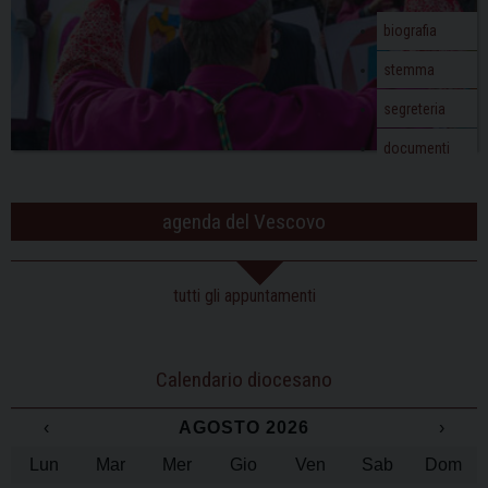
o
biografia
n
stemma
segreteria
documenti
agenda del Vescovo
tutti gli appuntamenti
Calendario diocesano
‹
AGOSTO 2026
›
Lun
Mar
Mer
Gio
Ven
Sab
Dom