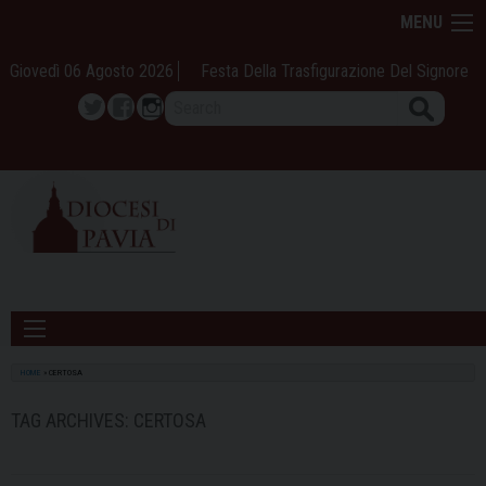
Skip
MENU
to
content
Giovedì 06 Agosto 2026
Festa Della Trasfigurazione Del Signore
Search
Twitter
Facebook
Instagram
HOME
»
CERTOSA
TAG ARCHIVES:
CERTOSA