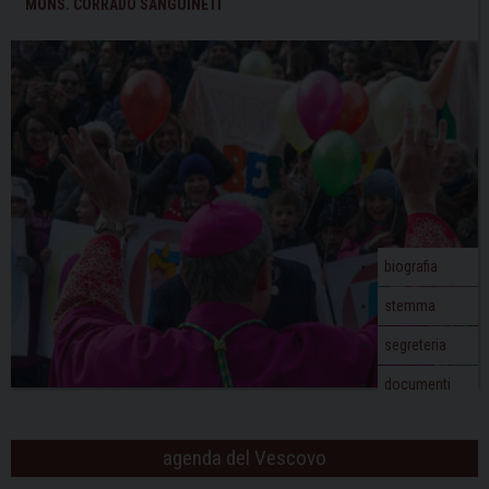
t
MONS. CORRADO SANGUINETI
N
a
v
i
g
a
t
i
o
biografia
n
stemma
segreteria
documenti
agenda del Vescovo