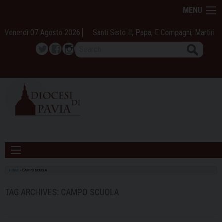
Skip
MENU
to
content
Venerdì 07 Agosto 2026
Santi Sisto II, Papa, E Compagni, Martiri
Search
Twitter
Facebook
Instagram
HOME
»
CAMPO SCUOLA
TAG ARCHIVES:
CAMPO SCUOLA