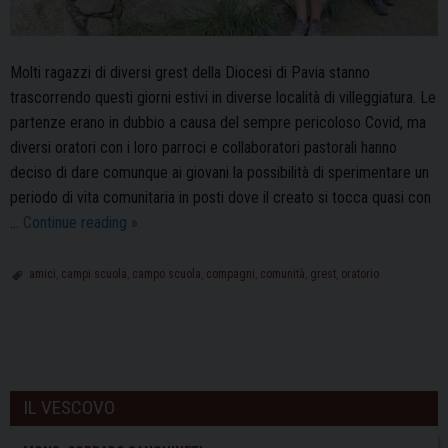
Molti ragazzi di diversi grest della Diocesi di Pavia stanno
trascorrendo questi giorni estivi in diverse località di villeggiatura. Le
partenze erano in dubbio a causa del sempre pericoloso Covid, ma
diversi oratori con i loro parroci e collaboratori pastorali hanno
deciso di dare comunque ai giovani la possibilità di sperimentare un
periodo di vita comunitaria in posti dove il creato si tocca quasi con
Dal
…
Continue reading
»
Grest
al
amici
,
campi scuola
,
campo scuola
,
compagni
,
comunità
,
grest
,
oratorio
respiro
della
vita
P
condivisa
o
IL VESCOVO
s